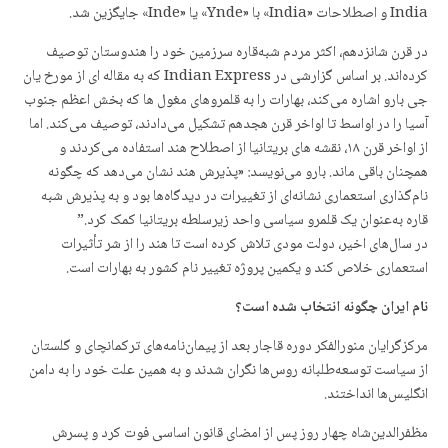
India و اصطلاحات «India» با «Ynde» یا «Inde» جایگزین شد.
در قرن شانزدهم، اکثر مردم شبە‌قاره سرزمین خود را هندوستان توصیف
کردەاند. بر اساس گزارشی در Indian Express که به مقاله ای از مورخ یان
جی بارو اشاره می‌کند، بهارات را به قلمروهای مغول ها که بخش اعظم جنوب
آسیا را در اواسط تا اواخر قرن هجدهم تشکیل می‌دادند، توصیف می‌کند. اما
از اواخر قرن ۱٨، نقشه های بریتانیا از اصطلاح هند استفاده می‌کردند و
همچنان باقی ماند. بارو می‌نویسد: «پذیرش هند نشان می‌دهد که چگونه
نام‌گذاری استعماری نشانه‌ای از تغییرات در دیدگاه‌ها بود و به پذیرش شبه
قاره به‌عنوان یک قلمرو سیاسی واحد زیرسلطه بریتانیا کمک کرد.”
در سال‌های اخیر، دولت مودی تلاش کرده است تا هند را از شر تأثیرات
استعماری خلاص کند و یکمین پروژە تغییر نام کشور به بهارات است.
نام ایران چگونه انتخاب شده
است؟
مرکزگرایان منورالفکر دوره قاجار بعد از پیمان‌نامه‌های ترکمانچای و گلستان
از سیاست توسعه‌طلبانه روس‌ها نگران شدند و به همین علت خود را به دامن
انگلیس‌ها انداختند.
مظفرالدین‌شاه چهار روز پس از امضای قانون اساسی فوت کرد و پسرش