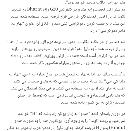
هند، بهارات، ایالات متحد خواهد بود.”.
در سفر اخیر نخست‌وزیر هند و در کنفرانس G20 واژه Bharat در کتابچه
G20 که در اختیار نمایندگان خارجی قرار گرفته است، استفاده شده است.
این سند با برجسته کردن دموکراسی غنی هند و اخلاق آن، عنوان “بهارات:
مادر دموکراسی” دارد.
نام هند در اواخر حکام انگلیسی مدرن در نیمه دوم قرن پانزدهم تا سال ۱٦٥۰
پس از میلاد، عمدتاً به دلیل نفوذ فزاینده لاتین، اسپانیایی یا پرتغالی رایج
شد. در این گزارش آمده است: «هند» در اولین ویرایش کتاب مقدس پادشاه
جیمز و آثار نمایشنامه نویس مشهور ویلیام شکسپیر ذکر شده است.
با گذشت سالها، بهاراتا به بهارات تبدیل شد. در طول مبارزات آزادی، “بهارات
ماتا کی جی” یک شعار محبوب بود. کسانی که به هندی صحبت می کنند
اغلب به جای هند از بهارات استفاده می کنند. برخی دیگر استدلال می‌کنند
که هند نامی استعماری و کلونیال است، نامی است که توسط خارجیان،
استعمارگران به این کشور داده شده است.
در دوران باستان کلمه “هندو” به زبان یونان راه یافت که “H” خوانده
نمی‌شود و ریشه “ایند” را به وجود آورد. یونانیان هند را به صورت هندو
(Hindu) بدون H ترجمه کردند. بە این دلیل در تمدن غرب ایندوس به شکل