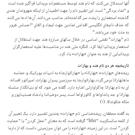
آنها استدلال می‌کنند که نام هند توسط مستعمرات بریتانیا فراگیر شده است
و “نماد بردگی” است. این تغییر نام را جهت اطمینان از اینکه شهروندان هندی
گذشته استعماری را پشت سر گذاشتەاند، مناسب می‌دانند. آن‌ها ادعا می‌کنند
که حذف نام‌های انگلیسی اقدامی نمادین جهت ایجاد و القای “احساس غرور
به ملت خود می‌باشد.”
نام “بهارات” نقشی اساسی در خلال سالهای مبارزه هند جهت استقلال از
استعمار بریتانیا ایفا کرد. کنگره ملی هند در مناسبت‌ها علیه استعمارگران
بریتانیایی از هند به عنوان «بهارات» یاد کرد.
تاریخچه هر دو نام هند و بهارات
ریشه‌های «بهارات»، «بهاراتا» یا «بهاراتوارشا» به ادبیات پورانیک و حماسه
ماهابهاراتا برمی‌گردد.بهاراتوارشا به سرزمین پسران بهارات، امپراتور افسانه
ای به نام بهاراتا چاکراوارتی اشاره دارد. گفته می شود که او بنیانگذار سلسله
بهاراتا و جد پانداواها و کائوراواها است. پسر دوشیانتا پادشاه هستیناپور و
ملکه شکونتالا. (١)
به گفته محققان، ریشه‌شناسی نام «بهارات» چندین تفسیر دارد. یک تعبیر آن
از کلمه سانسکریت “bhr” گرفته است که به معنای “حمل کردن” یا “حمایت
کردن” است. در این زمینه، «بهارات» را می توان سرزمینی دانست که از دارما