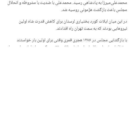
محمدعلی‌میرزا به پادشاهی رسید. محمدعلی با ضدیت با مشروطه و انحلال
مجلس باعث بازگشت هژمونی روسیه شد.
در این میان ایلات کورد بختیاری لرستان برای کاهش قدرت شاه اولین
نیروهایی بودند که به سمت تهران راه افتادند.
با بازگشایی مجلس در ۱۲۸۶ هجری قمری وقتی برای اولین بار خواستند
جغرافیای پادشاهی قاجار را بر اساس قانون تقسیم کنند برای اولین بار به جای
ممالک محروسه قاجار، مملکت محروسه به کار رفت و این بدان معناست که تا
قبل این تاریخ شاه‌ها به انتخاب خود با یکی از شاه‌ها به توافق می‌رسیدند و
پادشاهش می‌کردند.
در بند دوم و سوم همان قانون امده که ممالک از چند ایالت تشکیل شده و این
ایالات هم از چند ولایت به وجود آمده‌اند؛ قسمتی از این ولایات تابع مرکزند و
تعدادی تابع ایالت‌اند.
انجه جای تفکر دارد آنست که در آن قانون تنها از چهار ایالت نامبرده شده و نه
مرزی برأی آن‌ها تعیین شده و نه آماری در انست که بدانیم بخش‌های دیگر
چگونه تقسیم شده است. در اینجا دو نظریه وجود دارد؛ اول انکه حدومرز
جغرافیای پادشاهی معلوم بوده و لازم به بحتی درباره آن نبوده دوم آنکه