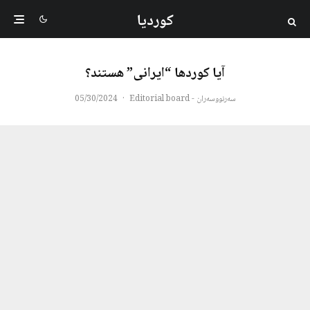
کوردیا
آیا کوردها “ایرانی” هستند؟
سەرنووسەران - Editorial board
·
05/30/2024