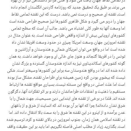
در تمامی نقاط جهان، یافت می شود و حتی مراکز دانشگاهی نیز از آن بهره
می برند، بر طبق یک تحقیق جدید که روزنامه گاردین انگلستان انجام داده
است، نقشه ای صحیح و درست نمی باشد. درست که این نقشه تمامی نقاط
جهان را دربر می گیرد و شکل ظاهری کشورها نیز صحیح طراحی شده است
اما وسعت آنها به طور کلی اشتباه می باشد. جالب آن است که سطح تمامی
کشورهای اروپایی بیش از اندازه واقعی طراحی شده است. به عنوان مثال در
نقشه امروزین جهان، وسعت امریکا چیزی در حدود وسعت افریقا نشان داه
شده است اما در واقع می توان امریکای شمالی و هندوستان و آرژانتین و
تونس را در افریقا گنجاند و هنوز جای خالی ای وجود خواهد داشت. به همان
گونه کشورهای اسکاندیناوی نیز به اندازه هندوستان گسترده و بزرگ نشان
داده شده اند اما در واقع هندوستان سه برابر این کشورها وسیعتر است. شکی
نیست که بیضوی بودن کره زمین همیشه برای طراحان نقشه، مشکل ساز بوده
است اما علت اصلی در واقع این مسئله نیست، بسیاری مواقع نقشه ها ارتباط
مستقیم با ذهنیت و اعتقادات طراحانشان دارند و بر اثر تفکرات آنها، دگرگون
شده اند. فلذا در برخی از نقشه های ابتدایی دین مسیحیت، جهت شمال را با
شرق نشان دادەاند! چرا که انها بر آن بوده اند که انسایت از شرق و از باغهای
عدن برآمده و از اینرو در این نقشه ها شرق را به سمت بالا انتقال داده اند. اما
در نقشه اسلامی همان زمان، جنوب امروزین در بالای نقشه و کره، ترسیم شده
است. بگذارید زیاد از مطلب اصلی فاصله نگیریم، اما باید بر این حقیقت واقف