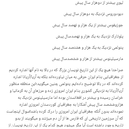
لیوی بیشتر از دوهزار سال پیش
دیودوروس نزدیک بە دوهزار سال پیش
جوزیفوس بیشتر از یک هزار و نهصد سال بیش
پلوتارک نزدیک بە یک هزار و نهصدسال پیش
پتولمی نزدیک بە یک هزار و هشتصد سال پیش
مارسیلینوس بیشتر از هزار و ششصدسال پیش
صراحتا هیچ یک از این تاریخ نویسان بزرگ کە در بالا بە نام آنها اشارە کردیم
از جغرافیایی بنام ایران حرفی بە میان نیاوردەاند بلکە بە آریا/آریانا اشارە
کردەاند کە در بالا توضیح دادەایم. پتولمی چنین میگوید؛این منطقە منظور
آریا/آریانا بە نزدیکی کشوری بنام ایران امروزی زدە و مرزهای آن بە کرمانیا و
خراسان رسیدە و بیشتر در افغانستان بودە اما مارسیلینوس نزدیک بە
هزاروششصد سال پیش آشکارا بە جغرافیای کوردستان امروزی اشارە
نمودەاند بدون آنکە جغرافیای ایران امروزی را درک کردە باشد!سوال اینجاست
کە آن سرزمین تاریخی ای کە فارس ها از آن دم میزنند و میگویند از بدو
تاریخ وجود داشتە است آیا مگر میشود هیچ کدام یک از این تاریخ نویسان از