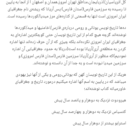
کل آترپاسیان/آذربایجان،مناطق تهران امروز،همدان و اصفهان ا از آنجا بە پایین
تا رسیدە بە سرزمین فارس(استان فارس) پس آریانا کە ریشەی نام جغرافیای
ایران امروزی است تنها بە قسمتی از کنارەهای مرز میدیا/کوردها رسیدە است.
دەها تاریخ نویس یونانی و رومی دربارەی فارس/اخامنیها و مید/کوردها
نوشتەاند گرچە هیچ کدام از این تاریخ نویسان حتی کوچکترین اشارەای بە
جغرافیای ایران امروزی نکردەاند بلکە چیزی کە از آن حرف زدەاند تنها اشارە
کردن بە منطقەی آری/آریانا بودە است(دربالا بە حدود جغرافیایی آن اشارە
نمودیم)کە منظور از آری/آریانا سرزمین فارس(استان فارس امروزی) و
سرزمین میدیا نبودە است و بە جدا از آن دانستە و نوشتەاند.
هریک از این تاریخ نویسان کهن کە یونانی،رومی و یکی از آنها نیز یهودی
میباشد کە در پایین بە اسم آنها اشارە میکنیم درمورد تاریخ و جغرافیای
خاورمیانە کتاب نوشتەاند؛
هیرودوت نزدیک بە دوهزار و پانصد سال پیش
کتسیاس نزدیک بە دوهزار و چهارصد سال پیش
استرابو بیشتر از دوهزار سال پیش