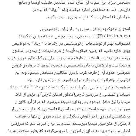
مشخص نیز با این اسم بە آن اشارە شدە است.در حقیقت اوستا و منابع
تاریخی هند بە منطقەای اشارە میکنند بنام “آریانا” کە بیشتر
خراسان،افغانستان و پاکستان امروزی را دربرمیگیرد.
استرابو نزدیک بە دو هزار سال پیش از زبان اراتوسینیس
(Eratosthenes)کە در صدەی سوم پ،م می زیستە چنین میگوید؛
نمیتوانیم بهتر از توضیحات اراتوسینیس در ارتباط با “آریانا” بە توضیعی
بهتر اشارە بکنیم کە چنین میگوید؛آریانا از شرق دیدات از ایندوس(منظور
رودخانەی ایندوس)است و از طرف جنوب بە دریای بزرگ(منظور دریای عرب
و هند)است و از شمال بە پارومامیسیس و زنجیرە کوهها تا دروازەی قزوین
همچنین حدود آن از طرف غرب با مرز اشکانیان مشخص میشود وبە این
ترتیب از جغرافیای میدیا،کرمانیا،پرتاسینی و سرزمین فارس جدا
میشود.همچنین در جایی دیگر استرابو میگوید؛منطقەی بنام “آریانا” امتداد
مییابد و قسمتی از سرزمین فارس(منظور استان فارس) و جزءی از خاک
میدیا را نیز شامل میشود.پس بە این نتیجە میرسیم کە مرکز آریانا/ایران
سرزمین میدیا نبودە است و بیشتر خراسان،افغانستان،پاکستان و بخشی از
ترکمنستان امروزی را در آغوش میگرفتە و حدود مرزی آن تنها بە قسمت
ناچیزی از جغرافیای میدیا میرسیدە است.باید این را نیز بدانیم کە سرزمین
اصلی ماد بیشترین نقاط ایران امروزی را دربرمیگرفتە کە بطور مختصر شامل