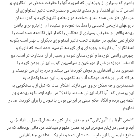
باشیم که بسیاری از چیزهایی که امروزه آنها را حقیقت محض می انگاریم، بر
اساس گایه ای اشتباه و بر مبنای نقایص و بیشتر تحت تاثیر ایدئولوژی آن
مردمان، طراحی شده اند. بالشخصه در رابطه با تاریخ کورد و کوردستان،
دروغهای تاریخی فجیعی را مطالعه نموده و شنیده ام، از اینرو برای یافتن
ریشه واقعی و حقیقی، بسیاری از مطالبی را که از قبل نگاشته شده است را
تکرار نمی نمایم. در حقیقت تحت تاثیر ایدئولوژی دیگران یا بهتر است بگویم
اشغالگران آن، تاریخ و چهره ای برای کوردها ترسیم شده است که تاریخ و
چهرەی واقعی کوردها و کوردستان نبوده و بسیار از آن متفاوت تر است. مع
الاسف، امروزه برخی از مورخین و سیاسیون کورد، ایرانی بودن کورد را
همچون مدال افتخاری بر دوش کوردها می بینند و درباره آن می نویسند و
هرگاه کسی برخلاف دیدگاه آنان به تکذیب و رد این مدعا بگدازد، به
شدیدترین وجه ممکن بر وی می تازند. آشکار است کە قبل از پاسخگویی به
این پرسش که “آیا اکراد ایرانی هستند یا نه؟” می باید ابتدائا به ریشه و بن
کلمه پی برده و آنگاه حکم مبنی بر ایرانی بودن یا نبودن را برای کوردها صادر
نماییم.
کلمەی “آر/ئار”،”آری/ئاری” در چندین زبان کهن بە معنای(اصیل و نایاب)می
آید وحتی در زبان سومری نیز بە همین مفهوم میباشد.مردمانی بودەاند کە در
منابع تاریخی با این نام دست نشان شدە و نام یک منطقەی جغرافیایی