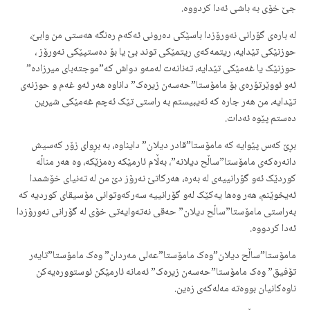
جێ خۆی بە باشی ئەدا کردووە.
لە بارەی گۆرانی نەورۆزدا باسێکی دەرونی ئەکەم رەنگە هەستی من وابێ،
حوزنێکی تێدایە، ریتمەکەی ریتمێکی توند بێ یا بۆ دەستپێکی نەورۆز ،
حوزنێک یا غەمێکی تێدایە، تەنانەت لەمەو دواش کە”موجتەبای میرزادە”
ئەو ئووێرتۆرەی بۆ مامۆستا”حەسەن زیرەک” داناوە هەر ئەو غەم و حوزنەی
تێدایە، من هەر جارە کە ئەیبیستم بە راستی تێک ئەچم غەمێکی شیرین
دەستم پێوە ئەدات.
بڕێ کەس پێوایە کە مامۆستا”قادر دیلان” دایناوە، بە بڕوای زۆر کەسیش
دانەرەکەی مامۆستا”ساڵح دیلانە”، بەڵام ئارمێکە رەمزێکە، وە هەر مناڵە
کوردێک ئەو گۆرانییەی لە بەرە، هەرکاتێ نەرۆز دێ من لە تەنیای خۆشمدا
ئەیخوێنم، هەر وەها یەکێک لەو گۆرانییە سەرکەوتوانی مۆسیقای کوردیە کە
بەراستی مامۆستا”ساڵح دیلان” حەقی نەتەوایەتی خۆی لە گۆرانی نەورۆزدا
ئەدا کردووە.
مامۆستا”ساڵح دیلان”وەک مامۆستا”عەلی مەردان” وەک مامۆستا”تایەر
تۆفیق” وەک مامۆستا”حەسەن زیرەک” ئەمانە ئارمێکن ئوستوورەیەکن
ناوەکانیان بووەتە مەلەکەی زەین.