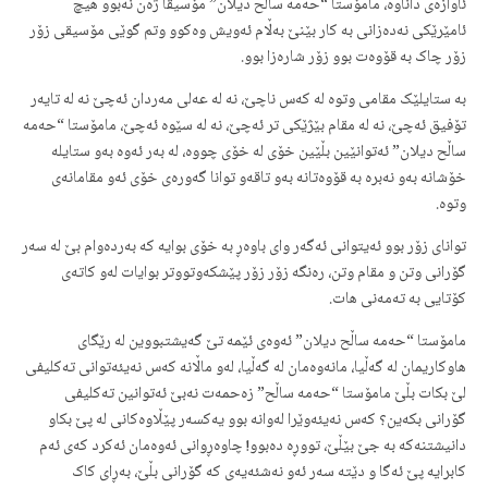
ئاوازەی داناوە، مامۆستا “حەمە ساڵح دیلان” مۆسیقا ژەن نەبوو هیچ
ئامێرێکی نەدەزانی بە کار بێنێ بەڵام ئەویش وەکوو وتم گوێی مۆسیقی زۆر
زۆر چاک بە قۆوەت بوو زۆر شارەزا بوو.
بە ستایلێک مقامی وتوە لە کەس ناچێ، نە لە عەلی مەردان ئەچێ نە لە تایەر
تۆفیق ئەچێ، نە لە مقام بێژێکی تر ئەچێ، نە لە سێوە ئەچێ، مامۆستا “حەمە
ساڵح دیلان” ئەتوانێین بڵێین خۆی لە خۆی چووە، لە بەر ئەوە بەو ستایلە
خۆشانە بەو نەبرە بە قۆوەتانە بەو تاقەو توانا گەورەی خۆی ئەو مقامانەی
وتوە.
توانای زۆر بوو ئەیتوانی ئەگەر وای باوەڕ بە خۆی بوایە کە بەردەوام بێ لە سەر
گۆرانی وتن و مقام وتن، رەنگە زۆر زۆر پێشکەوتووتر بوایات لەو کاتەی
کۆتایی بە تەمەنی هات.
مامۆستا “حەمە ساڵح دیلان” ئەوەی ئێمە تێ گەیشتبووین لە رێگای
هاوکاریمان لە گەڵیا، مانەوەمان لە گەڵیا، لەو ماڵانە کەس نەیئەتوانی تەکلیفی
لێ بکات بڵێ مامۆستا “حەمە ساڵح” زەحمەت نەبێ ئەتوانین تەکلیفی
گۆرانی بکەین؟ کەس نەیئەوێرا لەوانە بوو یەکسەر پێڵاوەکانی لە پێ بکاو
دانیشتنەکە بە جێ بێڵێ، تووڕە دەبوو! چاوەڕوانی ئەوەمان ئەکرد کەی ئەم
کابرایە پێ ئەگا و دێتە سەر ئەو نەشئەیەی کە گۆرانی بڵێ، بەڕای کاک