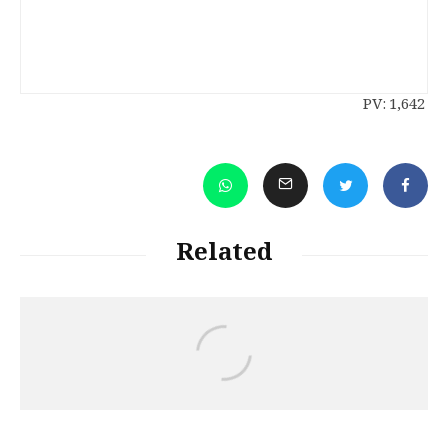
PV:
1,642
Related
Jalal Hajizadeh
رەچەڵەک و مێژووی زمانی کوردی