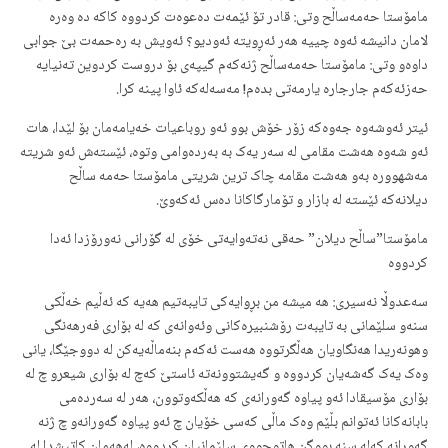
مامۆستا حەمەساڵح وتی: قادر تۆ ئێمەت دەعوەت کردووە کاکە دە وەرە
لامان دانیشە ئەوە چییە هەر ئەڕویتە ئەودیو؟ ئەویش بە رەحمەت بێ جوابی
داوەو وتی: مامۆستا حەمەساڵح ژنەکەم گیپەی بۆ دروست کردوین تەنیایە
حەزئەکەم جارجارە یارمەتی بدەم! مەسەلەکە ئاوا پینە کرا.
ئیتر ئەوشەوە جەوەکە زۆر خۆش بوو ئەو روباعیات خەیامەمان بۆ لێدا، هات
ئەو شەوە هەشت مقامی لە سەر یەک بە بەردەوامی وتوە، ئێستەش ئەو شریتە
مەشهوورە بەو هەشت مقامە چاک ترین شریتی مامۆستا حەمە ساڵح
دیلانەکە ئێستە لە بازار و تۆمارگاکانا دەس ئەکەوێ.
مامۆستا”ساڵح دیلان” حەقی نەتەوایەتی خۆی لە گۆرانی نەورۆزدا ئەدا
کردووە
سەعدوڵا نەسیری: هە میشە من بڕوایەکی تایبەتیم هەیە کە ئەڵیم خەڵکی
سنەو سلێمانی بە تایبەت رۆشنبیرەکانی وئەوانەی کە لە بۆاری فەرهەنگی
وهونەریدا هەنگاویان هەڵگرتووە هەست ئەکەم بنەماڵەیەکن لە دووجێگا، یانی
وەک یەک گەشەیان کردووە و گەیشتوونەتە ئاستێ کەچ لە بۆاری شیعرو چ لە
بۆاری مۆسیقادا ئەو پیاوە گەورانەی کە هەڵکەوتوون، هەر لە سەردەمی
بابانەکانا ئەتوانم بڵێم وەک ماڵی کەسی خۆیان چ ئەو پیاوە گەورانەو چ ژنە
گەورانە کەلە سنە بووگن هاتوچووی سلێمانیان کردووە، لەهەمان کاتیشدا لە