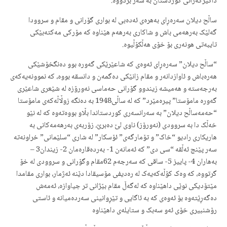
داگیرکەرانی کوردستان بە سەر بردووە.
ساڵح دیلان سەرەڕای بەهرەی ئەدەبی لە بواری گۆرانی و مقام و سروودا
گەلێک بەرهەمی باش و شاکاری بەرهەم هێناوە کە مۆرکی مەکتەبێکی
تایبەتی هونەری بۆ خۆی هەڵکۆڵیوە.
“ساڵح دیلان” سەرەڕای ئەوەی کە شاعێرێکی گەورە بوو دەنگخۆشێکی
هەرەباش و ئاوازدانەر و مقام زانێکی دەگمەن و دانسقە بووە، کە نموونەیەکەی
بەرجەستە و هەمیشە زیندوو گۆرانی حەماسی نەورۆزە لە شێعری شاعێری
گەورە مامۆستا” پیرەمێرد” کە لە ساڵی1948 بە دەنگە زوڵاڵەکەی مامۆستا
“حەمەساڵح دیلان” بە سەرانسەری کوردستاندا بڵاو بووەتەوە کە لە نێو
خەڵک دا بە سروودی (نەورۆز) ناوی لێ دەبرێ، زۆربەی بەرهەمەکانی بە
هاریکاری رادیو “خاک” و تۆمارگەی” ئۆسکار” لە شاری “سلێمانی” خراونەتە
سەر پێنج ئەڵقە “سی دی” کە ئەمانەن 1- بەردەقارەمان 2- زیندان3 –
بەهاران 4- پاییز 5- ساقی کە سەرجەم 62مقام وگۆرانی و سروودی لە خۆ
گرتووە، کە وەک کۆڵەکەیەک لە رەدیفی مۆسیقادا دێنە ئەژمار، بواری مقامدا
مێتۆدیکی نوێی داهێناوە کە لەگەڵ مقام بێژانی تر جیاوازە، ئەمەش
دەگەڕێتەوە بۆ ئەوەی کە بە ئاگایی و تێڕوانینی سەردەمیانە و ئاستی
رۆشنبیری خۆی ئەو سەبک و ستایلەی داهێناوە