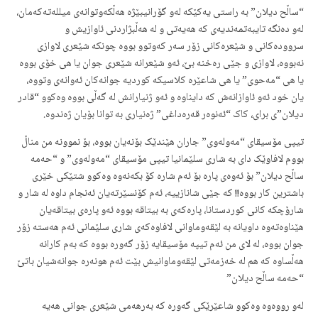
“ساڵح دیلان” بە راستی یەکێکە لەو گۆرانیبێژە هەڵکەوتوانەی میللەتەکەمان،
لەو دەنگە تایبەتمەندیەی کە هەیەتی و لە هەڵبژاردنی ئاوازیش و
سروودەکانی و شێعرەکانی زۆر سەر کەوتوو بووە چونکە شێعری لاوازی
نەبووە، لاوازی و جێی رەخنە بێ، ئەو شێعرانە شێعری جوان یا هی خۆی بووە
یا هی “مەحوی” یا هی شاعێرە کلاسیکە کوردیە جوانەکان ئەوانەی وتووە،
یان خود ئەو ئاوازانەش کە دایناوە و ئەو ژنیارانش لە گەڵی بووە وەکوو “قادر
دیلان”ی برای، کاک “ئەنوەر قەرەداغی” ژەنیاری بە توانا بۆیان ژەندوە.
تیپی مۆسیقای “مەولەوی” جاران هێندێک بۆنەیان بووە، بۆ نموونە من مناڵ
بووم لافاوێک دای بە شاری سلێمانیا تیپی مۆسیقای “مەولەوی” و “حەمە
ساڵح دیلان” بۆ ئەوەی پارە بۆ ئەم شارە کۆ بکەنەوە وەکوو شتێکی خێری
باشترین کار بووە!! کە جێی شانازییە، ئەم کۆنسێرتەیان ئەنجام داوە لە شار و
شارۆچکە کانی کوردستانا، پارەکەی بە بیتاقە بووە ئەو پارەی بیتاقەیان
هێناوەتەوە داویانە بە لێقەوماوانی لافاوەکەی شاری سلێمانی ئەم هەستە زۆر
جوان بووە، لە لای من ئەم تیپە مۆسیقایە زۆر گەورە بووە کە بەم کارانە
هەڵساوە کە هم لە خەزمەتی لێقەوماوانیش بێت ئەم هونەرە جوانەشیان باتێ
“حەمە ساڵح دیلان”
لەو رووەوە وەکوو شاعێرێکی گەورە کە بەرهەمی شێعری جوانی هەیە