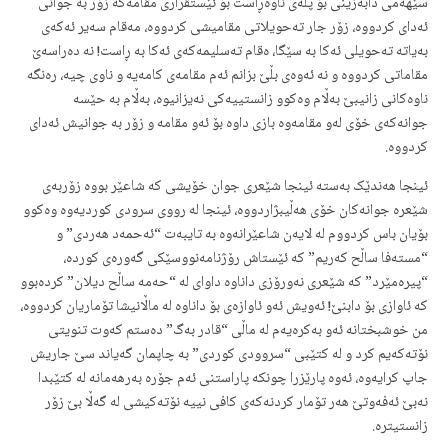
سێهەمی دابەزینی بۆ پلەی ناوەڕاست بۆ ئێستقراری مقامەکە زۆر بە جوانی
ئەدای کردووە، زۆر جار تەحویلاتی مقامیشی کردووە، مەقام سەیر ئەکەی
بەیاتە تەحویلی ئەکا بە سێگا، ەقام تەسلیمەکەی ئەکا بە ڕاست! نە دەراسەێ
مقاماتی کردووە و نە ئەوەی بڵێ بزانم ئەم مقامەی کامەیە و ناوی چیە، رەنگە
ناوەکانی زانیبێ بەڵام وەکوو زانستییەکی نەیزانیوە، بەڵام بە حێسە
جوانەکەی خۆی لەو مقامەوە بازی داوە بۆ ئەو مقامە و زۆر بە جوانیش ئەدای
کردووە.
ئینجا هەندێک بەستە ئینجا شێعری جوان خۆیشی کە شاعێر بووە زۆربەی
شێعرە جوانەکان خۆی هەڵیبژاردووە، ئینجا لە رووی سرودی کوردیەوە وەکوو
بۆیان باس کردووم لە لایەن شاعێرانەوە بە تایبەت “ئەحمەد هەردی” و
“مستەفا ساڵح کەریم” کە ئێستاش رۆژنامەنووسێکی گەورەی کوردە،
“پیرەمێرد” کە شێعری نەورۆزی داناوە داوای لە “حەمە ساڵح دیلان” کردەبوو
کە ئاوازی بۆ دابنێ! ئەویش ئەو ئاوازەی بۆ داناوە لە ماڵانیشا تۆماریان کردووە،
من خوشبختانە ئەو بەکرەیەم لە ماڵی “قادر بەگ” دەستم کەوت تنویتی
نۆتەکەیم کرد و لە کتێبی “سروودی کوردی” بە چاپمان گەیاند سێ جاریش
جاپ کرایەوە، ئەوە پارێزرا چونکە پاراستنی ئەم جۆرە بەرهەمانە لە کتێبدا
نەبێ ئەفەوتێ هەر تۆمار کردنەکەی کافی نییە نۆتەکیشی لە گەڵا بێ زۆر
زانستیترە.