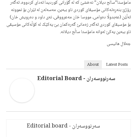
مامۆستا”ساڵح دیلان” نەخشێ کە لە گۆرانی کوردیدا ئەدای کردووە، ئەگەر
رۆژێ بنەڕەتەکانی مۆسیقای کوردی ناو ببەین، مەسەلەن لە ئێران بۆ نموونە
ئەڵێن (عەبدوڵا دەوامی، مووسا خان مەعرووفی، نەی داود و دەرویش خان)
بۆ مۆسیقای کوردی ئەگەر زەمانێ گەرەکمان بێ یەکێک لە کۆڵەکانی مۆسیقی
ناو ببەین یەکێ لەوانە مامۆستا ساڵح دیلانە.
جەلال هانیسی
About
Latest Posts
سەرنووسەران - Editorial Board
سەرنووسەران - Editorial board