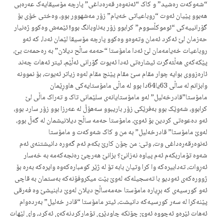
“شەوکەت رەشید” و کاک “ئەنەوەر قەرەداغی” پارچە مۆسیقایەک عەرەبی
هەبوو پێیان ئەوت “روباعیاتی خەیام” زۆر مەشهوور بوو، وەختی خۆی بۆ
گۆرانییەکی “ئوموکڵسووم” کرابوو زۆر بەناوبانگ بوو! ئێمەش وەکوو ژەنیار
حەزمان لێ ئەکرد ئەمان وتەوەو وەکوو پارچە مۆسیقا لێمان ئەدا، کە ئەو
روباعیات خەیامەمان لێ ئەدا مامۆستا “حەمە ساڵح دیلان” بە رەحمەت بێ،
پێکەکەی هەڵئەگرت ئیشارەتی ئەدا ئەیوت گۆرانی ئەڵێم، ئیتر ئەهات چەند
ئارەزووی بوایە چوار مقام سێ مقام پێنج مقام لەوە زیاتر ئەیوت، بۆ نموونە
وابزانم لە ساڵی 63یا64دا بوو لە ماڵی مامۆستایەکی هاوڕێمان
مامۆستا”قادرخەلیل” لەو مامۆستایانەی سلێمانی تاک و تەراک ماڵی لێ
کرابوو، شەوێک بوو بەفرێکی زۆر باریبوو سەهۆڵ لە عەرزا بوو زۆر سارد بوو،
ئەو دەعوەتی کردین بۆ ئەوێ، مامۆستا حەمە ساڵح دیلانیشمان لە گەڵ بوو،
لەوێ مامۆستا” قادرخەلیل” بە من و کاک شەوکەت و مامۆستا
ئەنوەرقەرەداغی وت، وتی: من چۆن کارێ بکەم ئەم گەورە دانیشتنەی ئەم
شەوە تۆماربکەم ئەم پیاوە نەزانێ؟ بزانێ هەرچێ رەنجەکەمە بە خەسار
ئەڕوات، تەدابیرەکە وا کرا وتیان بابە تۆ لە ژێر کومبارەکەوە وایرەکە بەرە بۆ
ژوورەکەی ئەودیو با تەسجیلەکە لەوێ بێت میکروفۆنەکە بەستمان بە قاچی
ئەو کورسیەی کە بڕیارە مامۆستا حەمەساڵح دیلان لەوێ دابنیشێ وە فەرقی
پێنەکرا لە سەر کورسیەکە دانیشت، ئیتر مامۆستا “قادر خەلیل” بەردەوام
ئەهات ئێرەو ئەچووە ئەوێ چۆنکە چاودێری تۆمارکردنەکەی ئەکرد، وای لێهات