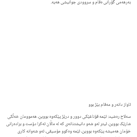
بەرهەمی گۆرانی ەقام و سروودی جوانیشی هەیە.
ئاواز دانەر و مەقام بێژ بوو
سەلاح رەشید: ئێمە قۆناغێکی دوور و درێژ پێکەوە بووین، هەموومان خەڵکی
شارێک بووین، ئیتر لەو شەو دانیشتنانەی کە لە ماڵان ئەکرا دۆست و برادەرانی
خۆمان هەمیشە پێکەوە بووین، ئێمە وەکوو مۆسیقی، ئەو شەوانە کاری