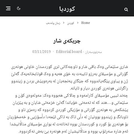
کوردیا
Home
کوردی
زمان وئەدەب
چریکەی شار
سەرنووسەران - Editorial board
·
03/11/2019
شاری سلێمانی وەک باقی شار و ناوچەکانی تری کوردستان خاونی هونەری
گۆرانی و مۆسیقای بەرزو تایبەت بە خۆی هەیە و وەک قوتابخانەیەک گەلێ
ژن و پیاوی پێگەیاندووە کە جێگای پەنجەیان لە بەرەوپێش بردن و زیندوو
راگرتنی هونەری کوردی دیار و ئایانە.
چەند تیپی مۆسیقای کارامەوە و چالاکی هەبووە وەک: مەولەوەی کۆن و
سلێمانی و…هتد کە لە تەمەنی خۆیاندا گەلێ خزمەتی شایان و بە پێزیان
پێشکەش بە هونەری گۆرانی و مۆزیکی کوردی کردووە کە رەمزی ناو و
ناوبانگ و زیندوو بوونیان لە دڵی تاک بە تاکی ئێمەدا دڵسۆزیی و خەمخۆریان
بۆ هونەری بۆ کورد و کوردستان بووە تەنانەت لە بواری مۆسیقای مناڵانیشدا
ئەم شارە سەرتۆپ بووە و مناڵانیشیان لەم هونەرە بێ بەش نەکردووە.