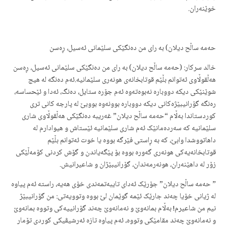
خوێنەران.
حەمە ساڵح دیلان) بە رای من دەنگێکی سلێمانی ئەسیل، ڕەسن
خالد سرکار: (حەمە ساڵح دیلان) بە رای من دەنگێکی سلێمانی ئەسیل، ڕەسن
هەڵقوڵاوی ئەتوانم بڵێم قوتابخانەی هونەری سلێمانیە.ئەم دەنگە لە هیج
شوێنێکی دیکە دووبارە نەبوەتەوە ئەم جۆرە ستایل، دەنگ، ئەدا و ئێحساسە،
رەنگە گۆرانیبێژەکانی دیکە دووبارە بوونەوە بووبێ لە پارجە کانی تری
کوردستاندا بەڵام “حەمە ساڵح دیلان” غەریبە دەنگێکی هەڵقوڵاوی شاری
سلێمانیە کە سەردەمانێک ئەم شاری سلێمانیە ئێستاش و هیوادارم لە
داهاتووشدا وابێ، کە بە ڕاستی فێرگە بووە یا خوت ئەتوانم بڵێم
قوتابخانەیەکی هونەری گەورە بووە بۆ پێگەیاندن و گۆش کردنی کۆمەڵێکی
زۆر لە داهێنەران، هونەرمەندان، گۆرانیبێژان و شاعیرانیش.
” حەمە ساڵح دیلان” جۆرێک ئەدای تایبەتمەندی خۆی هەیە، راستە ئەم پیاوە
لە ژیانی خۆیا چەند جارێک ئێمە گوێمان لێ بووە وتوویەتی: من گۆرانیبێژ
نیم من شاعیرم! بەڵام بمانەوێ و نەمانەوێ چەند گۆرانییەکی وتووە بمانەوێ
و نەمانەوێ چەند مقامێکی وتووە، ئەم پیاوە تازە ئەرشیڤیکی کوردی تۆمار