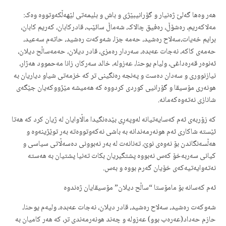
هەر وەها گەلێ ژەنیار و گۆرانیبێژی و باش و بلیمەتی لێهەڵکەوتووە وەک:
مەلاکەریم، رەشۆڵ، رەفیق چالاک، شەماڵ سائێب، قادرکابان، کەریم کابان،
برایم خەیات،سەلاح رەشید، حەمە جزا، شەوکەت رەشید، حاتەم سەعید،
حەمەی کاکە، نەجات عەبدە، سەردار رەمزی، قادر دیلان، حەمەساڵح دیلان،
ئەنوەر قەرەداغی، ولیام یوحنا، عەزولە، خالد سەرکار، زانا مەحموود هەژار،
نیازنووری و سەدان دەست و پەنجە رەنگینی تر کە خزمەتی شیاو دیاریان بە
هونەری مۆسیقا و گۆرانیی کوردی کردووە کە هەمیشە مێژووکەیان جێگەی
شانازی نەتەوەکەمانە.
کە زۆربەی ئەم کەسایەتیانە لەوپەڕی بێدەنگیدا ماڵاوایان لە ژیان کرد کە هەتا
ئێستە شاکاری ئەم هونەرمەندانە بە باشی نەکەوتووەتە بەر توێژینەوە و
هەڵسەنگاندن بۆ نەوەی نوێ، تەنانەت لە بەر نەبوونی دەسەڵاتی سیاسی و
کیانی سەربەخۆ کەس نەبووە پشتگیریان بکات تەنیا پشتیان بە هەستە
نەتەوایەتیەکەی خۆیان گەرم بووە و بەس.
ئەم کەسانە بۆ مامۆستا “ساڵح دیلان” مۆسیقایان ژەندوە
شەوکەت رەشید، سەلاح رەشید، قادر دیلان، نەجات عەبدە، ولیەم یوحنا،
حازم حەداد(عەرەب بوو) عەزولە و چەند هونەرمەندی تر، کە هەر کامیان بە