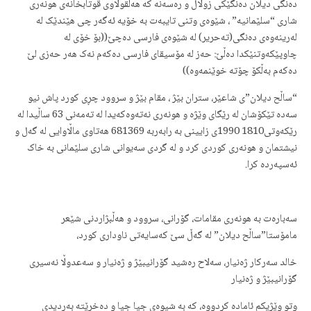
دەنگی دیلان دەنگێکی زوڵاڵ و رەسەنە کە هەڵقوڵاوی قوتابخانەی هونەری
شاری “سلێمانیە” ، شێوەی وتنی تایبەت بە خۆیە ئەگەر چی هێندێک لە
لەرینەوەی دەنگی(تەحریر) لە شێوەی فارسی دەچێ((بۆ خۆی لە
چاوپێکەوتنێکدا دەڵێ: حەز لە مۆسیقای فارسی دەکەم نەک هەر حەزی لێ
دەکەم بەڵکۆ چۆتە خوێنمەوە))
“ساڵح دیلان”ی شاعێر، ستران بێژ ، مقام بێژ و سروود چڕی کورد پاش نیو
سەدە تێکۆشان لە رێگای وێژە و هونەری نەتەوەکەیدا لە تەمەنی 63 ساڵیدا لە
رێکەوتی1810 1990ی زایینی بە رابەربە 681369 هەتاوی ماڵاوایی لە گەل و
نیشتمان و هونەری کوردی کرد و لە گردی سەیوانی شاری سلێمانی بە خاک
ئەسپەردە کرا.
سەبارەت بە هونەری مقامات، گۆرانی، سروود و هەڵبژاردنی شێعر
مامۆستا”ساڵح دیلان” لە گەڵ سێ کەسایەتی ناوداری کورد،
خالد سەرکار ژەنیار، سەلاح رەشید گۆرانیبێژ و ژەنیار و سەعدوڵا نەسیری
گۆرانیبێژ و ژەنیار
وتو وێژیکم ئامادە کردووە، کە بە شیوەی جیا جیا و دەخرێتە بەردیدی