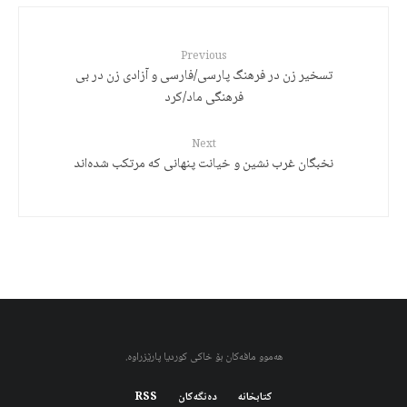
Previous
تسخیر زن در فرهنگ پارسی/فارسی و آزادی زن در بی
فرهنگی ماد/کرد
Next
نخبگان غرب نشین و خیانت پنهانی کە مرتکب شدەاند
هەموو مافەکان بۆ خاکی کوردیا پارێزراوە.
کتابخانه
دەنگەکان
RSS