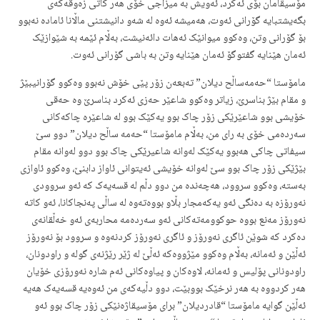
مۆسیقامان بۆی ئەکرد، ئەویش بە میزاجی خۆی هەر کاتی زەوقەکەی
بگەیشتبایە گۆرانی ئەوت، هەمیشە ئەوە لە شەو دانیشتنی ماڵانا ئامادە نەبوو
بۆ گۆرانی وتن، وەکوو میوانێک ئەهات دائەنیشت، بەڵام ئێمە بە شێوازێک
ئەمان هێنایە گفتوگۆ ئەمان هێنایە وتن بە باشی گۆرانی ئەوت.
مامۆستا “حەمەساڵح دیلان” تەبعەن زۆر پێی خۆش نەبوو وەکوو گۆرانیبێژ
و مقام بێژ بناسرێ، زیاتر وەکوو شاعێر حەزی ئەکرد بناسرێ وە حەقی
خۆیشی بوو شاعێرێکی زۆر چاک بوو یەکێک بوو لە شاعێرە چاکەکانی
سەردەمی خۆی بە رای من، بەڵام مامۆستا “حەمە ساڵح دیلان” دوو سێ
سیفاتی چاکی هەبوو یەکێک لەوانە شاعیرێکی چاک بوو دوو لەوانە مقام
بێژێکی زۆر چاک بوو سێ لەوانە خۆیشی ئەیتوانی ئاواز دابنێ، وەکوو ئاوازی
بەستە، وەکوو سروود، هەچەندە من دوو دڵم لە قسەیەک کە ئەو سروودی
نەورۆزە بە دەنگی ئەو یەکەمجار بڵاو بووەتەوە لە ساڵی پەنجاکانا، ئەو کاتە
نەورۆز مەنع بووە حوکوومەتەکانی ئەو سەردەمە محاربەی ئەو خەڵقانەی
دەکرد کە شوێن ئاگری نەورۆز و ئاگری نەورۆز کردنەوە و سروود بۆ نەورۆز
ئەڵێن و ئەمانە، بەڵام وەکوو مێژووەکە ئەڵێ لە ژێر رێژنەی گولە و راودونان،
راودونانی پۆلیس و ئەمانە، لاوەکان و پیاوەکانی ئەم شارە نەورۆزی خۆیان
هەر کردووە بە هەر نرخێک بووبێت، دوو دڵیەکەی من ئەوەیە قسەیەک هەیە
ئەڵێن گوایە مامۆستا “قادردیلان” برای مۆسیقاژەنێکی زۆر چاک بوو ئەو