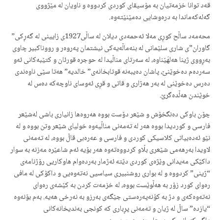
قەد توانا خزمەتیان بە مۆسیقای کوردی کردووە و ناویان لە مێژووی
گەلەکەماندا بە درەوشایی دەمێنێتەوە.
محەمەد ساڵح کوڕی مەلا ئەحمەدی دیلان لە ساڵی1927ی زایینی لە گەڕکی”
گاوران”ی شاری سلێمانی لە بنەماڵەیەکی نیشتمان پەروەر و رووناکبیر چاوی
بەڕووی ژینا هەلهَێناوە، لە سەرتای مناڵیدا لە حوجرە قورئان و کتێبەکانی ئەو
سەردەم دەخوێنێ، پاشان دەیبەنە قوتابخانەی” خالدیە” هەتا سێی ناوەندی
دەرس دەخوێنی لە بەر هەژاری و قاتی و قڕی ئەوسای ناوچەکە دەس لە
خوێندن هەڵدەگرێ.
چۆن باوکی دەنگخۆش و شێعر دۆست بووە هەروەها زانیاری باشی لەشێعر
فارسی و کوردیدا بووە هەر لە تەمەنی مناڵیەوە خولیای شێعر وتن بووە و لە
نێو ئەدەبیاتی کلاسیکی کوردی و فارسی و عەرەبی قاڵ بووە، لە تەمەنی
لاویدا بەرهەمی شێعری بڵاو کردووەتەوە هەر بۆیە ئەم شاعێرە مەزنە بە سوار
داکێکی مەیدانی وێژەی کوردی دێتە ئەژمار بەردەوام هاوکاریی رۆژنامەی
“ژینی” کردووە و لە بواری روشنبیری سیاسیی نەتەوەیی و داکۆکی لە مافی
رەوای کورد زۆر بە هەڵوێست بووە، لە خزمەت کردن بە کێشەی رەوای
نەتەوەکەی و دژ بە کۆنەپەرەستی جێگەی بەرزو بە نەرخی هەیە. بەم بۆنەوە
“یازدە” ساڵ لە ژیان و تەمەنی پڕباری کە کونجی بەندیخانەکانی