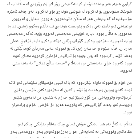
کراوی هەیە، هەر چەندە تۆمار کردنەکەیشی زۆر لاوازە، زۆربەی لە ماڵاندایە لە
شونێک ستۆدیوی بۆ نەکراوە لە شوێنی هونەری بۆی نەکراوە، ئەو چەند ئامێرە
مۆسیقایە لە گەڵیایەتی هەر لە ماڵان دانیشتوون لە رووی ستایل و لە رووی
نوعیەتی ئەو ئامێرانەی وەکوو پێویست هونەری نیە ناڵێم وەکوو ژەنین، دیارە
هەمووی لە ماڵان بووە، دیارە خۆیشی مەبەستی نەبووە بۆیە، ئەگەر مەبەستی
بوایە ئەچووە ستۆدیو، وەکوو گۆرانیبیِژانی دیکە، وەکوو تایەر تۆفیق، عەلی
مەردان، خاڵە سێوە و حەسەن زیرەک، بۆ نموونە عەلی مەردان کۆمەڵێکی لە
بەغدا تۆمار کردووە کە چی چووە بۆ تارانیش تۆماری کردووە معنای ئەوە
بووە گەڕاوە خۆی مەبەستی بووە، بەڵام “حەمە ساڵح دیلان” نەْ مەبەستی
نەبووە.
من خۆم بۆ نموونە داوام لێکردووە کە با لە تیپی مۆسیقای سلێمانی ئەو کاتە
ئێمە گەنج بووین بەرهەمت بۆ تۆمار کەین لە ستۆدیوەکەی خۆمان رەفزی
کردۆتەوە وتوویەتی: من گۆرانیبێژ نیم حەزم لە شێعرە من ئەمەوێ شێعر
بنووسم ئەو چەند گۆرانییەش کە وتوومە هەروا بۆ خۆشی خۆم و برادەران
بووە.
بەڵام لە گەڵ ئەوشدا دەنگی خۆش ئەدای چاک مەقام بێژێکی چاک، ئەو
مقامانەی وتوویەتی بە ئەدایەکی جوان بەرز بوونەوەی پلەی دووهەمی پلەی