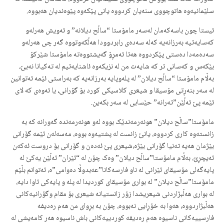
سلێمانیەوە هاتوچووی سنەیان کردووە یانی پێکەوە پێوەندیان هەبووە.
ئیستا چون باسەکەمان لەسەر مامۆستا “ساڵح دیلانە” و ئەویش هەرلەو
کەسایەتیە بەرزانەیە کەلە سەدەی رابردوودا هەڵکەوتووە گەر چی هەرلەو
سەدەمەدا دەستی پێکردووە هەتا ئەمڕۆ گەیشتووەتە مامۆستا شێرکۆ
بێکەس و کەسانی تر کە شایەت من لە نزیکەوە ئاشنایەتیم لە تەکیانا نەبێ،
بەڵام مامۆستا “ساڵح دیلان” لە پلەوپایە بەرزانەیە کە بەراستی ئێمە ئەتوانین
لە سەر بنەڕتی مۆسیقا و شیعری کلاسیکی کورد بۆ گۆرانی، یا ئەوەی کە لای
ئێمە پێ ئەڵێن”تەرانە” حێسابی لە سەر بکەین.
مامۆستا”ساڵح دیلان” هونەرمەندێک بووە لەو هونەرمەندە گەورانە کە بە
زانستەوە کاری کردووە، یانێ زانست لە پشتیەوە بووە، مەسەلەن ئێمە گۆرانی
بێژمان هەیە تەنیا گۆرانی بێژە،شیعری پێ ئەدەن و گۆرانی بۆ دروست ئەکەن
ئەیچڕێ، بەڵام مامۆستا”ساڵح دیلان” وەک چۆن لە “ئێران” ئەڵێن یەکێ لە
پایەگەلی مۆسیقای ئێرانی لە ناو فارسەکانا”عەبدوڵا دەوامی”ە، ئەتوانم بڵێم
مامۆستا”ساڵح دیلان” لە بواری مۆسیقای کوردیدا لە پلە و پایەکی ئاوا دایە،
لە بواری هەڵبژاردنی شیعریشدا زۆر زانستیانە شیعری بۆ مقام وگۆرانیەکانی
هەڵبژاردووە، هەوا بە خۆڕایی نەبووە، چۆن بە بڕوای من هەم رەدیفە
فارسییەکانی ناسیوە هەم رەدیفە کوردییەکانی باش ناسیوە هەر کامەیشی لە