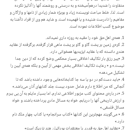
متفاوت را شدیدا درهم‌آمیخته و به درستی و روشمند آنها را آنالیز نکرده
است. لذا، خلط مباحث نویسنده زیاد و بویژه شمار زیادی از نامها و واژگان و
مفاهیم را نادرست شنیده و یا فهمیده است. و شاید هم وی از افراد ناآشنا به
موضوع کسب اطلاعات نموده است.
1. همه‌ی اهل‌حق خود را مقید به روزه داری نمیداند.
2. کره‌ی زمین بر پشت گاو و گاو بر پشت ماهی قرار گرفته، برگرفته از عقاید
هندی دانسته که با عقاید ایزیدیها همخوانی دارد.
3. «پیر رزق بار تکالیف اخلاقی بسیار محکمی وضع کرده که از دین جدا
نیست.» و « رعایت تکالیف اخلاقی بخش مهمی از آیین و بلکه همه‌ی آیین را
تشکیل می‌دهد»
4. «باید دست‌کم در دو یا سه جا کتابخانه‌هایی وجود داشته باشد که تا
آنجائی که من اطلاع دارم شامل حدود بیست جلد کتابهای آنان می‌باشد.»
5. «در باره‌ی محتوای کتب مزبور اطلاعی ندارم، اما بسیار مایلم به آن پی ببرم
و ارزش تاریخی آنها را دریابم، خواه به مسائل مادی پرداخته باشند و خواه
مسائل فلسفی.»
6. « می‌گویند مهم‌ترین این کتابها «کتاب سرانجام» یا کتاب چهار ملک نام
دارد.»
7. «عقاید اهل‌حق به قدری با معتقدات بودائیان هند نزدیک است»