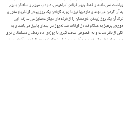
ریاضت نمی‌دانند و فقط چهار فرقه‌ی ابراهیمی، داودی، میری و سلطان بابری
به آن گردن می‌نهند و داودیها نیز با روزه گرفتن یک روز پیش از تاریخ مقرر و
ترک آن یک روز زودتر، خودشان را از فرقه‌های دیگر متمایز می‌سازند. این
دوره‌ی پرهیز به هنگام تعادل اوقات شبانه‌روز در ابتدای پاییز می‌باشد و به
کلی از نظر مدت و به خصوص سخت‌گیری با روزه‌ی ماه رمضان مسلمانان فرق
دارد. برای اهل‌حق خوردن و آشامیدن قبل از طلوع و بعد از غروب آفتاب بیش
از آنچه برای حفظ بنیه‌ی جسمانی لازم است، جایز نیست. (ص 249 )
پیر رزق بار تکالیف اخلاقی بسیار محکمی وضع کرده که از دین جدا نیست. او
اجازه نداده و اهل حق نیز نمی‌پذیرند که کسی که ایمان داشته باشد هریک از
تکالیف مزبور را انجام ندهد. دزدی، زنا، دروغ تنها معصیت و گناه و حتی
جنایت محسوب نمی‌شود، بلکه توهین به مقدسات و محاربه با خداست. در
نتیجه، رعایت تکالیف اخلاقی بخش مهمی از آیین و بلکه همه‌ی آیین را تشکیل
می‌دهد، زیرا به نظر اهل حق نماز و دعا چندان لزومی ندارد و آداب مذهبی در
درجه‌ی بسیار پایین قرار می‌گیرد. اگر به عقاید بوداییان هند در دورانهای
اولیه‌ی پیشرفت آن مراجعه کنیم، همین حالت جزمی را در همه جا می‌یابیم.
(ص 250)
در اینجا این مسئله مطرح می‌شود که آیا اهل‌حق کتابهایی هم دارند؟