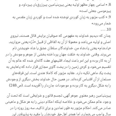
8. « اسامی چهار مظهر اولیه یعنی پیربنیامین، پیرزرق‌بار، پیرداود و
پیرموسی جعلی است»
9. « کتب مزبور به زبان کوردی نوشته شده است و کوردی زبان مقدس به
شمار می‌رود»
10. ….
چنان که دیدیم خداوند به مفهومی که صوفیان برایش قائل هستند، نیروی
اصلی و اولیه می‌باشد و معمولا از آن به الفاظی از قبیل «دُرّ» یعنی مروارید،
«پادشام» یعنی پادشاه من، خداوندگار، سلطان عشق یا شاه خویشتن نام
می‌برند. وقتی خداوند به خلقت جهان پرداخته بخشی از جوهر وجودش را در
آن به کار برده و این امر باعث ایجاد اقلیمهای هفت گانه‌ای شده که عالم به آن
تقسیم می‌شود و کره‌ی زمین را در پشت گاوی مجازی قرار داده که پاهایش به
پشت یک ماهی تکیه دارد. عقاید مزبور که کاملا هندی است، این فرقه‌های
مسلمان از آن اقتباس کرده‌اند. در همین حال خداوند بخش دیگری از وجودش
را به شکل دیگری به کار برده و موجودات جان‌دار را آفریده است. (ص 248)
پیربنیامین رهبر معنوی جوهر اّلهی، تجسم قانون و شرایطی است که تحت آن
وجود عالم ممکن می‌شود و خلاصه اینکه احکام دینی را به هر شکل و ماهیتی
صادر می‌کند. احکام مزبور به طور نمادین و برای تاکید، سه روز روزه را در
سال واجب می‌شمارد، اما همه‌ی اهل‌حق خودشان را مقید به پذیرفتن این