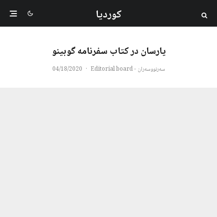
کوردیا
یارسان در کتاب سفرنامه گوبینو
سەرنووسەران - Editorial board
·
04/18/2020