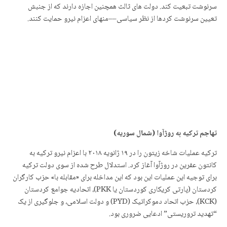
سرنوشت تبعیت کند. دولت های ثالث همچنین اجازه دارند که از جنبش
تعیین سرنوشت کردها از نظر سیاسی––منهای اعزام نیرو حمایت کنند.
تهاجم
ترکیه به روژآوا
(
شمال سوریه
)
ترکیه عملیات شاخه زیتون را در ۱۹ ژانویه ۲۰۱۸ با اعزام نیرو ترکیه به
کانتون عفرین در روژآوا آغاز کرد. استدلال طرح شده از سوی دولت ترکیه
برای توجیه این عملیات این بود که این مداخله برای «مقابله با» حزب کارگران
کردستان (پارتی کریکاری کوردستان یا PKK)، اتحادیه جوامع کردستان
(KCK)، حزب اتحاد دموکراتیک (PYD) و دولت اسلامی، و جلوگیری از یک
“تهدید تروریستی” ادعایی ضروری بود.