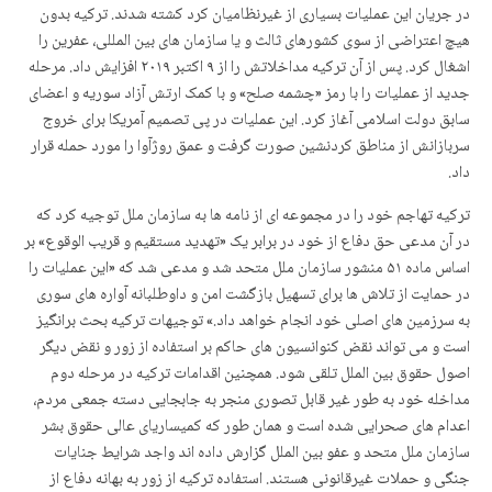
در جریان این عملیات بسیاری از غیرنظامیان کرد کشته شدند. ترکیه بدون
هیچ اعتراضی از سوی کشورهای ثالث و یا سازمان های بین المللی، عفرین را
اشغال کرد. پس از آن ترکیه مداخلاتش را از ۹ اکتبر ۲۰۱۹ افزایش داد. مرحله
جدید از عملیات را با رمز «چشمه صلح» و با کمک ارتش آزاد سوریه و اعضای
سابق دولت اسلامی آغاز کرد. این عملیات در پی تصمیم آمریکا برای خروج
سربازانش از مناطق کردنشین صورت گرفت و عمق روژآوا را مورد حمله قرار
داد.
ترکیه تهاجم خود را در مجموعه ای از نامه ها به سازمان ملل توجیه کرد که
در آن مدعی حق دفاع از خود در برابر یک «تهدید مستقیم و قریب الوقوع» بر
اساس ماده ۵۱ منشور سازمان ملل متحد شد و مدعی شد که «این عملیات را
در حمایت از تلاش ها برای تسهیل بازگشت امن و داوطلبانه آواره های سوری
به سرزمین های اصلی خود انجام خواهد داد.» توجیهات ترکیه بحث برانگیز
است و می تواند نقض کنوانسیون های حاکم بر استفاده از زور و نقض دیگر
اصول حقوق بین الملل تلقی شود. همچنین اقدامات ترکیه در مرحله دوم
مداخله خود به طور غیر قابل تصوری منجر به جابجایی دسته جمعی مردم،
اعدام های صحرایی شده است و همان طور که کمیساریای عالی حقوق بشر
سازمان ملل متحد و عفو بین الملل گزارش داده اند واجد شرایط جنایات
جنگی و حملات غیرقانونی هستند. استفاده ترکیه از زور به بهانه دفاع از