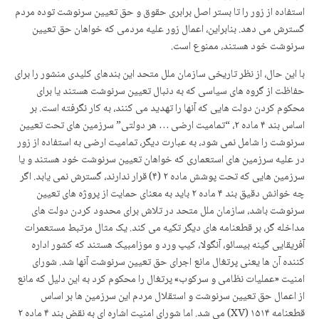
استفاده از زور را تا بستر اصل برابری حقوق و حق تعیین سرنوشت توده مردم
گسترش می دهد. بنابراین، اعمال زور علیه مردمی که خواهان حق تعیین
سرنوشت خود هستند، ممنوع است.
با این حال، از نظر تاریخی سازمان ملل متحد این بندهای کلیدی منشور را برای
حفاظت از گروه های سیاسی که به دنبال تعیین سرنوشت هستند یا برای
محکوم کردن دولت هایی که آنها را تهدید می کنند، به کار نگرفته است. بر
اساس بند ۴ ماده ۲، “تمامیت ارضی … هر دولتی” سرزمین های تحت تعیین
سرنوشت را شامل نمی شود، به عبارت دیگر، تمامیت ارضی به استفاده از زور
در علیه سرزمین های استعماری که خواهان تعیین سرنوشت خود هستند و یا
سرزمین هایی که تحت پوشش ماده ۲ (۴) قرار ندارند، گسترش نمی یابد. اگر
چه خوانش دقیق بند ۴ ماده ۲ باید به معنای حمایت از پروژه های تعیین
سرنوشت باشد، سازمان ملل متحد در تلاش برای محدود کردن دولت های
مداخله گر، بر قطعنامه های دیگر تکیه می کند. یک مثال مرتبط مستعمرات
آفریقایی گینه بیسائو، آنگولا، کیپ ورد و موزامبیک هستند که کشور اداره
کننده آن ها یعنی پرتغال مانع اجرای حق تعیین سرنوشت آنها شد. شورای
امنیت «عملیات نظامی و سرکوب» پرتغال را محکوم کرد به این دلیل که مانع
از اعمال حق تعیین سرنوشت و استقلال مردم این سرزمین ها بر اساس
قطعنامه ۱۵۱۴ (XV) می شد. اما شورای امنیت اشاره ای به نقض بند ۴ ماده ۲