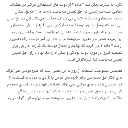
نکرد. به عبارت دیگر، بند ۴ ماده ۲ از دولت های استعماری درگیر در عملیات
نظامی علیه سرزمینی که حق تعیین سرنوشت دارند اما از طریق اشکال
سلطه استعماری یا بیگانه کنترل می شوند، حمایت نمی کند. این سوابق نشان
می دهد که توسل به زور توسط استعمارگران برای دفاع از ادعای استعماری
خود در زمینه تعیین سرنوشت استعماری غیرقانونی است، و اعمال زور در
این زمینه، نقض حق تعیین سرنوشت می باشد. این امر موجب ارائه تفسیری
از بند ۴ ماده ۲ می گردد که تهاجم و اشغال توسط یک قدرت خارجی برای
تصمیم گیری در مورد دولت بودگی و شکل اداره یک نهاد دارای حق تعیین
تعیین سرنوشت نیز غیرقانونی است.
همچنین ممنوعیت استفاده از زور به این معنی است که هیچ دولتی نمی تواند
برای انکار حق دسترسی برابر گروه های قومی یا نژادی به دولت به استفاده از
زور متوسل شود و هیچ دولتی نمی تواند اقدامات قهرآمیز در راستای محروم
کردن مردم از حق تعیین سرنوشت خود به کار گیرد—به عنوان مثال،
هنگامی که یک واحد دارای حق تعیین سرنوشت مورد تهاجم قرار گرفته و به
زور به کشور متخاصم ضمیمه می شود بدون اینکه اجازه انتخاب الحاق یا هر
وضعیت جایگزین را داشته باشد. در این صورت واحد غیر دولتی دارای حق
تعیین سرنوشت نباید از زور برای اعمال حق تعیین سرنوشت خود استفاده
کند، اما بر اساس حقوق بین الملل، توسل به زور یک واحد غیردولتی