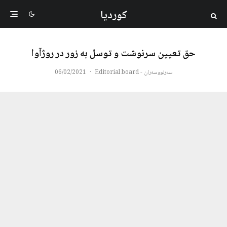
کوردیا
حق تعیین سرنوشت و توسل به زور در روژآوا
سەرنووسەران - Editorial board
·
06/02/2021