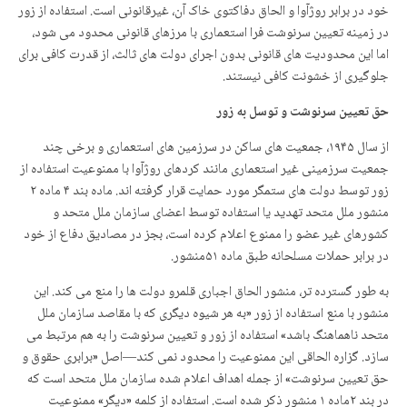
خود در برابر روژآوا و الحاق دفاکتوی خاک آن، غیرقانونی است. استفاده از زور
در زمینه تعیین سرنوشت فرا استعماری با مرزهای قانونی محدود می شود،
اما این محدودیت های قانونی بدون اجرای دولت های ثالث، از قدرت کافی برای
جلوگیری از خشونت کافی نیستند.
حق تعیین سرنوشت و توسل به زور
از سال ۱۹۴۵، جمعیت های ساکن در سرزمین های استعماری و برخی چند
جمعیت سرزمینی غیر استعماری مانند کردهای روژآوا با ممنوعیت استفاده از
زور توسط دولت های ستمگر مورد حمایت قرار گرفته اند. ماده بند ۴ ماده ۲
منشور ملل متحد تهدید یا استفاده توسط اعضای سازمان ملل متحد و
کشورهای غیر عضو را ممنوع اعلام کرده است، بجز در مصادیق دفاع از خود
در برابر حملات مسلحانه طبق ماده ۵۱منشور.
به طور گسترده تر، منشور الحاق اجباری قلمرو دولت ها را منع می کند. این
منشور با منع استفاده از زور «به هر شیوه دیگری که با مقاصد سازمان ملل
متحد ناهماهنگ باشد» استفاده از زور و تعیین سرنوشت را به هم مرتبط می
سازد. گزاره الحاقی این ممنوعیت را محدود نمی کند—اصل «برابری حقوق و
حق تعیین سرنوشت» از جمله اهداف اعلام شده سازمان ملل متحد است که
در بند ۲ماده ۱ منشور ذکر شده است. استفاده از کلمه «دیگر» ممنوعیت