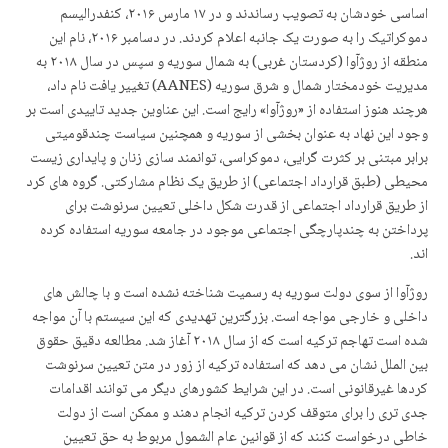
اساسی خودشان به تصویب رساندند و در ۱۷ مارس ۲۰۱۶، کنفدرالیسم
دموکراتیک را به صورت یک جانبه اعلام کردند. در دسامبر ۲۰۱۶، نام این
منطقه از روژآوا (کردستان غربی) به شمال سوریه و سپس در سال ۲۰۱۸ به
مدیریت خودمختار شمال و شرق سوریه (AANES) تغییر یافت نام داد،
هرچند هنوز استفاده از «روژآوا» رایج است. این عناوین جدید تاییدی است بر
وجود این نهاد به عنوان بخشی از سوریه و همچنین سیاست چندقومیتی
برابر مبتنی بر کثرت گرایی، دموکراسی، توانمند سازی زنان و پایداری زیست
محیطی (طبق قرارداد اجتماعی) از طریق یک نظام مشارکتی. گروه های کرد
از طریق قرارداد اجتماعی از قدرت شکل داخلی تعیین سرنوشت برای
پرداختن به چندپارچگی اجتماعی موجود در جامعه سوریه استفاده کرده
اند.
روژآوا از سوی دولت سوریه به رسمیت شناخته نشده است و با چالش های
داخلی و خارجی مواجه است. بزرگترین تهدیدی که این سیستم با آن مواجه
شده است تهاجم ترکیه است که از سال ۲۰۱۸ آغاز شد. مطالعه دقیق حقوق
بین الملل نشان می دهد که استفاده ترکیه از زور در متن تعیین سرنوشت
کردها غیرقانونی است. در این شرایط کشورهای دیگر می توانند اقدامات
جدی تری را برای متوقف کردن ترکیه انجام دهند و ممکن است از دولت
خاطی درخواست کنند که از قوانین عام الشمول مربوط به حق تعیین