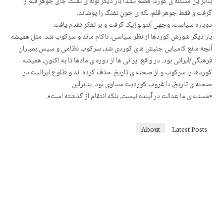
بنابراین مسئله ی کورد، هضم نشد؛ بار دیگر لوله ی تفنگ جای جوهرِ قلم را
گرفت و فقط جوهر قلم، لکه ی خونِ تفنگ را پوشاند.
دوباره سیاست، وجهی آنتولوژیک گرفت و بر تفكر تقدم يافت.
بار دیگر شورش کوردها از نظر سیاسی، ناکام ماند و سرکوب شد. مثل همیشه
آنچه مانع کامیابی جنبش های کوردی شد، سرکوب نظامی و سپس بمباران
فرهنگی/ایرانی بود. در واقع ایرانی ها از دوره ی مادها تا به اکنون، همیشه
کوردها را سرکوب و از صحنه ی تاریخ حذف کرده اند و طلوع ایرانیت در
صحنه ی تاریخ، با غروب کوردیت مساوی بود. بنابراین
«مسئله ی ما عدالت در آینده نیست، بلکه انتقام از گذشته است».
About
Latest Posts
د. هێرش قادری