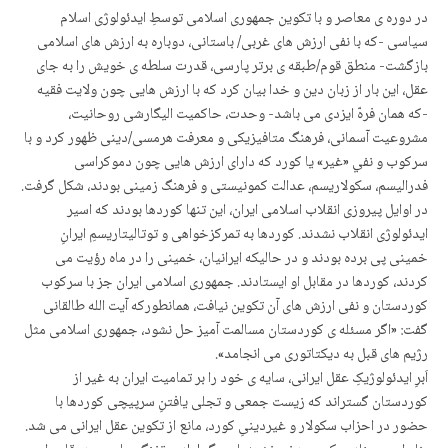
در دوره ی معاصر و با تکوین جمهوری اسلامی توسطِ ایدئولوژی اسلام
سیاسی -که با نفی ارزش های غربی/ باستانی، دوباره به ارزش های اسلامی
بازگشت- منطق قوم/طبقه ی برتر پارسی، قدرت سلطه ی خویش را به جای
عقل، این بار از زبان دین و خدا بیان کرد که با ارزش هایی چون ولایت فقیه
-که همان فرهّ ایزدی می باشد- وحدت، حاکمیت الیگارشی روحانیت،
مشروعیت آسمانی، فرهنگ متافیزیکی و معرفت هرمسی/دینی ظهور کرد و با
سرکوب و نفي «غير» یا کورد که دارای ارزش هایی چون دموکراسی
فدرالیسم، سکولاریسم، عدالت کمونیستی و فرهنگ زمینی بودند، شکل گرفت.
در اوایل پیروزی انقلاب اسلامی ایران، این تنها کوردها بودند که اسیر
ایدئولوژی انقلاب نشدند. کوردها به تمرکزخواهی و توتالیتاریسمِ ایرانِ
خمینی پی برده بودند و در حالیکه ایرانیان، خمینی را در ماه رؤیت می
کردند، کوردها در مقابل او ایستادند. جمهوری اسلامی ایران جز با سرکوب
کوردستان و نفی ارزش های آن تکوین نیافت، همانطورکه آیت الله طالقانی
گفت: «اگر مسئله ی کوردستان مسالمت آمیز حل نشود، جمهوری اسلامی مثل
رژیم های قبل به دیکتاتوری می انجامد».
اَبرِ ایدئولوژیکِ عقل ایرانی، سایه ی خود را بر تمامیت ایران به غیر از
کوردستان گستراند که زیست جمعی و تجلی یافتنِ سرپیچی کوردها با
حضور در احزاب سکولار و غیردینیِ کورد، مانع از تکوین عقل ایرانی می شد.