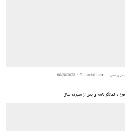
سەرنووسەران - Editorial board
·
08/28/2023
فرزاد کمانگر نامەای پس از سیزده سال