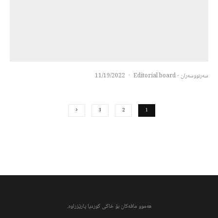
سەرنووسەران - Editorial board
·
11/19/2022
3
2
1
هەموو مافەکان بۆ خاکی کوردیا پارێزراوە.