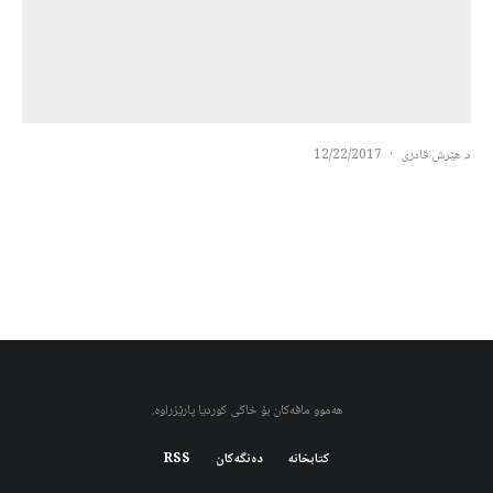
د. هێرش قادری
·
12/22/2017
هەموو مافەکان بۆ خاکی کوردیا پارێزراوە.
کتابخانه
دەنگەکان
RSS