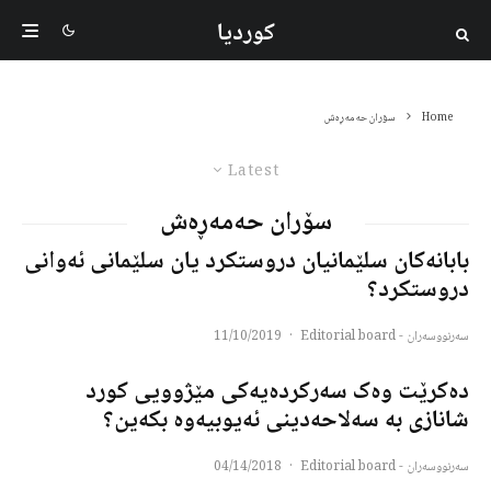
کوردیا
Home
سۆران حەمەڕەش
Latest
سۆران حەمەڕەش
بابانەکان سلێمانیان دروستکرد یان سلێمانی ئەوانی
دروستکرد؟
سەرنووسەران - Editorial board
·
11/10/2019
دەکرێت وەک سەرکردەیەکی مێژوویی کورد
شانازی بە سەلاحەدینی ئەیوبیەوە بکەین؟
سەرنووسەران - Editorial board
·
04/14/2018