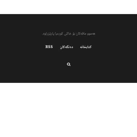
هەموو مافەکان بۆ خاکی کوردیا پارێزراوە.
کتابخانه
دەنگەکان
RSS