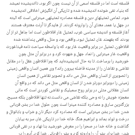
فلسفه است اما در فلسفه اسمی از آن نیست چون اگر بود، نااندیشیده نمیشد
که بنیاد نفی شونده اندیشیده شده و تاریکی آن انگیزش اخلاقی اندیشیده
شود. تمامی تمثیلهای دین و فلسفه مصادره تمثیلهی میترایی است که البته
در جهل یا عمد، معنای آن را وارونه کردند. از هایدگر تا آرنت معترف هستند
آغاز فلسفه و اندیشه سیاسی غرب، تمثیل غار افلاطون است اما جاهل تر از آن
بودند که بفهمند غار، تمثیل نبود، واقعی بود و مثل, واقعی پنداشته شده
افلاطون، تمثیل در برابر واقعیت غار بود که با واسطه سیاحت نامه فیثاغورث
واقعیت غار میترایی را نماد جهل و شهوت کرد و در برابر آن مثل چون
خورشید را برساخت. تا به حال اندیشیدەاید که چرا افلاطون عقل را در مقابل
نقاشی و نقاشان را از مدینه فاضله بیرون راند؟ وی همین انسان واقعی زمینی
را تصویری از انسان واقعی مثل می داند و تصویر نقاشی از همین انسان
زمینی را دوبرابر دورتر شدن از انسان واقعی مثل می داند که در واقع آن
انسان عقلانی مثلی در برابر روح سمبلیک و نقاشی کوردی است که مانی
معجزه خویش را نه وحی بلکه نقاشی می دانست.نه تنها افلاطون بلکه مسیح،
بزرگترین سارق و مصادره کننده میترا است چون حلول خدا در بشر، قربانی
شدن خدا در بشر، میترایی است که مصادره کرد دیگر نان و شراب و بابانوئل و
درخت و تولد بماند و ابراهیم هنگ خانه خدا در تاریکی غار، سر به بیابان
گذاشت و خانه خدا در صحرا را در معرض خورشید بنا نهاد و در نفی قربانی
شدن خدا برای بشر آن را وارونه کرد و بشر را قربانی خدا کرد. آدم را در