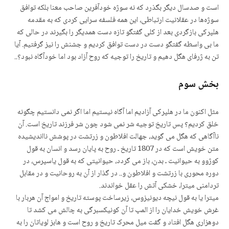
است و صدسال دیگر بگذرد که نه سوژه خودآفرین صاحب معنا بلکه توافق
سوژەها در عقلانیت ارتباطی، این همه فلسفه سرایی کردی که به مقدمه
هلپرکی بازگردی بعد از کلی گفتگو تازه دست همدیگر را بگیرند در حالی که
ما بی واسطه گفتگو دست در دست توافق کردیم و جشنش را نیز گرفتیم. آیا
تن به ژرفای هگل دهیم و تاریخ را توجیه که روح آزاد بود اما خودآگاه نبود؟..
بخش سوم
مثل اکنون ما در هلپرکی آزادیم اما آگاه نیستیم اما اگر نمی دانستیم چگونه
خلق کردیم؟ پس تاریخ توجیه شر نمی شود چون شر فرزند تاریخ است. آن
ناآگاهی که هگل می گوید، جهالت افلاطون و زرتشت در پوشش نااندیشیده
متن خویش است که در 1807 تاریخ ـ روح به پایان رسد و انسان به قول
کوژوو به حیوانیت ـ بدن، باز می گردد، حیوانیتی که به قول یاسپرس، در
دوره محوری با زرتشت و افلاطون و.. در گذار از آن به روحانیت و در مقابل
تردامنی میترا، خشکی آتش را عقل خواندند.
میترا یا به قول نیچه دیونیزوس، زیرساخت پوسته تاریخ و امواج آن هربار با
غرش خویش خدایان را از المپ تا آن کونیکسبرگی به چالش می کشد تا
دوهزاری هگل افتاد و گفت میل محرک تاریخ و روح است و هابز لویاتان را به