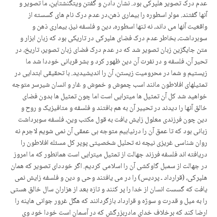
عدم درک تصویر هلپرکی بود. نشان دادن و گفتن ویتگنشتاین، ما تصویر و
آنها گفتند. مولر اسطوره را بیماری ذهن،در عدم درک نام های گسسته از
واقعیت آنها می داند، نه تنها اسطوره، دین و فلسفه نیز، بیماری ذهن و
سوبرداشت، بخاطر عدم درک فضای هلپرکی در تاریکی بود که زبان ابزار و
متن جایگزین زبان تصویر شد که در عدم درک فضای زبان تصویر، تاریخ، در
تحیر آن، فلسفه و در نفرت آن دین ظهور کرد و بشر قربانی خوددا شد ما
زیستیم و شما در محرومیت زیستن، آن را اندیشیدید. با تحقیقی ابتدایی در
تمثیلهای افلاطون مانند اسب چموش و خموش و غار و انسان شیرسر متوجه
خواهید شد کل آن تمثیل ها میترایی است اما چون تمثیل ها بدون فضای
خالق آنها را دیدند در تحییر آن به هم بافتند و فلسفه و متافیزیک و روح و
دین چون فرزندی معلول زایش یافت به قول مکتب وین، فلسفه سوبرداشت
زبانی بود که تا عمق آن را درنیابیم متوجه بی عمقی آن نمی شویم لاجرم نه
روان شناسی غریزی نیچه نه تحلیل شخصیتی پوپر کل مسئله افلاطون را
دریافته اند فلسفه فرزند جهالت از تمثیل میترایی است همانطور که ما امروز
در جهالت از سمبل گاوکشی آن را اسلامی کردیم. اگر خوددای تصویر که همان
هلپرکی، (قرارداد ـ پردیس) را در می یافتند وحی و دین و فلسفه زایش نمی
یافت که گسست انسان از خدا را پر کنند و تازه بعد از هزاران سال خالق هستی
را به میل و قدرت و سوژه و قرارداد بازگردانند که هگل غرور جوانی هاینه را
ارضا کند که برخلاف خدای مادربزرگش که در آسمان است خودا خود وی