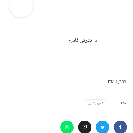
د. هێرش قادری
PV:
1,389
TAGS
هێرش قادری