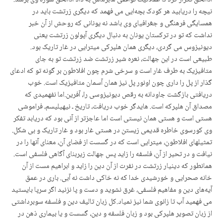
اناالحق تکرار کرد تا عقلانیت توافقی هابرماس به داد اناالحق سوژه وی برسد.
نیچه را دریابید هر کودک بچەایی می فهمد که دیگری زرتشت باید در
همسایگی فرهنگی و جغرافیای وی باشد نه یونانی کە روحش از آن خبر
نداشت که تو در ترکستان یونان به دنبال دیگری آپولون زرتشت یعنی
دیونیزوس می گردی، دیگری همان هلپرکی میترایی در غار تاریک بود.
طبیعی است در این جهالت، نعره شیر زرتشت ضد زرتشت تو به جای
متافیزیک به طرف غار است و سرخی شرم چون افلاطون بر گونه تو که ادعای
گذار از پل را داری چون اونور پل نیز همان آسمان متافیزیک است. خوب
دریافتی بازگشت جاودانه به رقص دیونیزوسی را، آفرین.اما نفهمیدی که
مصداق آن هلپرکه است. هایدگر خوب دریافت، تاریخ ـ نیهیلیسم، فراموشی
هستی است و هستی همان نیستی است اما عاجزتر از آنی بود که دریابد تفکر
وی کورسوی خاطره قدیمی زیستن در هستی غار بود و غار تاریک و بی شکل.
تمثیلهای افلاطون، میترایی است که در گسست از فضای آن، معنای آنها را در
نیافت و در تحیر از آن، فلسفه را زاید پس جهالت زیربنای آگاهی فلسفی است.
همانطور که دینیار زرتشت در نفرت از آن دین را زاید و ابراهیم مست از آن
خانه صحرایی و خورشیدی خدا که نه خاکی داشت نه آبی. باری در عمق
آیەهای دین و مفاهیم فلسفی، غرق نشوید و دست و پا نزنید اگر سرپا بایستید
می فهمید آب تا زانوی شما نیز نمیاد.کل زبان تالیف دین و فلسفه سوبرداشتی
از زبان تصویر هلپرکی بود و زبان فلسفە و دین، گسست و یا بیماری ذهن در