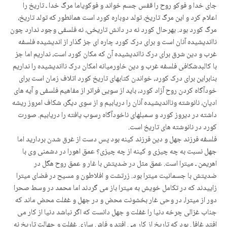
جای خدا و فوکو روح را قفس جسم خواند و فوکویاما مرگ خدا ـ تاریخ را
اعلام کرد و این مرگ تاریخ، تولد دوباره کورد است همانطور که تولد تاریخ،
مرگ کورد بود. بهرحال کورد نه در دانش تاریخی، نه فلسفی وجود ندارد چون
نااندیشیده آنان است و برای درک کورد چاره ای جز گذار از اندیشیده فلسفه
غرب و دین شرق برای درک نااندیشیده آن که مکان کورد است، نداریم اما جز
با کالبدشکافی فلسفه غرب و دین خاورمیانه امکان درک نااندیشیده را نداریم
بنابراین برای درک کورد، خواندن کتابهای تاریخ کورد اتلاف زمان است برای
خودآگاه کردن روح آزاد کورد، باید از سویی فراتر از مفاهیم فلسفی و آیه های
ادیان، نانوشته ونااندیشیده آنان را دریابیم و از سوی دیگر، شکاف امروز ریشه
داشته در دیروز کورد و سمبلهای ناخودآگاه رسوب یافته را دریابیم. صورت
کورد در نانوشته های تاریخ است.
فلسفه فرزند جهل و دین فرزند کینه بود پس دست از غرق شدن بردارید اما
جهل نسبت به چه چیزی و کینه از چه چیزی؟ عمق اهورا در دشمنی وی با
اهریمن ـ میترا است. عمق مثل در ضدیتش با غار و عمق روح هگل در
ضدیتش با جسمانیت میترا بود. زرتشت و افلاطون و مسیح در فضای میترا
زاییدند که در تکامل خویش به میترا باز می گردند اما محمد در وسط صحرا
دور از میترا، در وحی غار بخشونت محض و در جهل و غفلت محض ماند که
جناب غزالی چرخه دنیا را غفلت و جهل دانست که اگر نباشد دنیا از کار می
افتد غافل بود که تاریخ از کار می افتد و فاش سازی غفلت و جهالت تاریخ نه