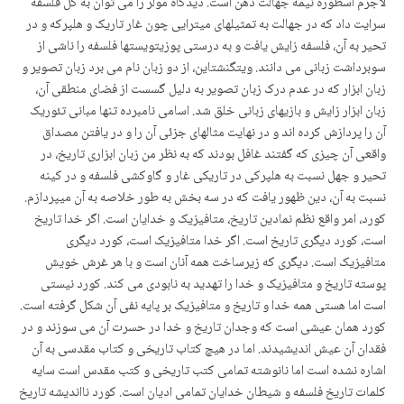
لاجرم اسطوره نیمه جهالت ذهن است. دیدگاه مولر را می توان به کل فلسفه
سرایت داد که در جهالت به تمثیلهای میترایی چون غار تاریک و هلپرکه و در
تحیر به آن، فلسفه زایش یافت و به درستی پوزیتویستها فلسفه را ناشی از
سوبرداشت زبانی می دانند. ویتگنشتاین، از دو زبان نام می برد زبان تصویر و
زبان ابزار که در عدم درک زبان تصویر به دلیل گسست از فضای منطقی آن،
زبان ابزار زایش و بازیهای زبانی خلق شد. اسامی نامبرده تنها مبانی تئوریک
آن را پردازش کرده اند و در نهایت مثالهای جزئی آن را و در یافتن مصداق
واقعی آن چیزی که گفتند غافل بودند که به نظر من زبان ابزاری تاریخ، در
تحیر و جهل نسبت به هلپرکی در تاریکی غار و گاوکشی فلسفه و در کینه
نسبت به آن، دین ظهور یافت که در سه بخش به طور خلاصه به آن میپردازم.
کورد، امر واقع نظم نمادین تاریخ، متافیزیک و خدایان است. اگر خدا تاریخ
است، کورد دیگری تاریخ است. اگر خدا متافیزیک است، کورد دیگری
متافیزیک است. دیگری که زیرساخت همه آنان است و با هر غرش خویش
پوسته تاریخ و متافیزیک و خدا را تهدید به نابودی می کند. کورد نیستی
است اما هستی همه خدا و تاریخ و متافیزیک بر پایه نفی آن شکل گرفته است.
کورد همان عیشی است که وجدان تاریخ و خدا در حسرت آن می سوزند و در
فقدان آن عیش اندیشیدند. اما در هیچ کتاب تاریخی و کتاب مقدسی به آن
اشاره نشده است اما نانوشته تمامی کتب تاریخی و کتب مقدس است سایه
کلمات تاریخ فلسفه و شیطان خدایان تمامی ادیان است. کورد نااندیشه تاریخ