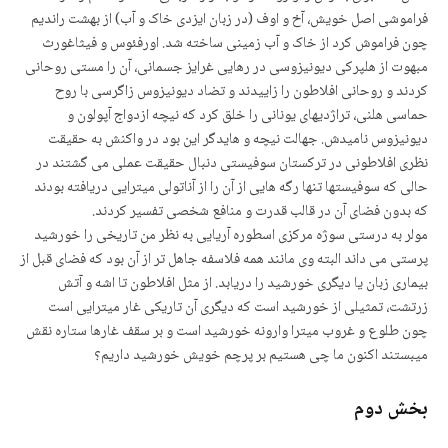
فراموشی اصل خویش، آخ و اوف (در زبان ایزدی خاک و آب) از بهشت راندیم
چون فراموش کرد از خاک و آب زمینی ساخته شد. اورفئوس و فیثاغورث
مبهوت از هلپرکی دیونیزوسی در رهایی غرایز جسمانی، آن را مستی روحانی
کردند و روحانی افلاطون را زاییدند و تضاد دیونیزوس زاگرسی با روح
حماسی هلنی، تراژدیهای یونانی را خلق کرد که نیچه ازدواج آپولون و
دیونیزوس نامیدش. جهالت نیچه و هایدگر این بود در واکنش به حقیقت
نظری افلاطونی در ترکستان سوفیستی دنبال حقیقت عملی می گشتند در
حالی که سوفیستها تنها رگه هایی از آن را از آناتولی میترایی دریافته بودند
که بدون فضای آن در قالب قدرت و منافع شخصی تفسیر کردند.
مولر به درستی سوژه مرکزی اسطوره آریایی به نظر من تاریخی را خورشید
پرستی می داند البته وی مانند همه فلاسفه جاهل تر از آن بود که فضای قبل از
بیماری زبان یا دیگری خورشید را دریابد. از مثل افلاطون تا اشه و آتش
زرتشت، تمثیلی از خورشید است که دیگری آن تاریکی غار میترایی است
چون طلوع و غروب میترا وارونه خورشید است و بر سقف غارها ستاره نقش
میبستند اکنون ما چی هستیم بر پرچم خویش خورشید داریم؟
بخش دوم