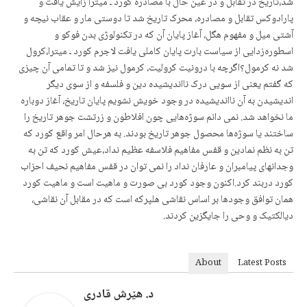
شد،تاریخ در تقابل و در عین حال با مصادره کورد ـ میترا زایش یافت و
پارادوکس تقابل و مصادره، محرک تاریخ شد تا دوستی مار و عقاب نیچه و
آشتی میل و مفهوم هگل، آغاز پایان آن که در تکنولوژی بدن فوکو و
اسطورەزدایی از سیاست بارت پایان کاملی یافت لاجرم کورد ـ میترا،کرول
شد نه کرمول؟اگرچه با درونیت کرولیت، کرمول نیز شد و تا تمامی آن چیزی
که گفتم یعنی از سویی درک نااندیشیده دین و فلسفه و از سوی دیگر
اندیشیدن به آن نااندیشیده در وجود خویش نشویم پایان تاریخ، آغاز دوباره
ما نخواهد شد. نمی دانم سوژەهایی چون افلاطون و زرتشت جوهر تاریخ را
ساختند یا سوژەها محصول جوهر تاریخ بودند. به هرحال امر واقع کورد که
تن به نظم نمادین و قفس مفاهیم فلاسفه عظیم نداد،عیش کورد که تن به
وجدانهای پیامبران و عارفان نداد را نمی توان در قفس مفاهیم نحیف احزاب
کورد دربند کرد.اکنون وجود کورد بی صورت و ماهیت است و ماهیت کورد
همان توافق وجودها بر اساس نقاشی هلپرکه است که در مقابل آن نقاشی،
دیالکتیک و وحی را جایگزین کردند.
About
Latest Posts
د. هێرش قادری