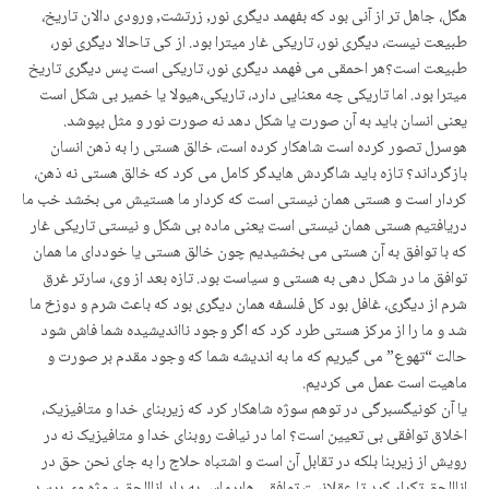
هگل، جاهل تر از آنی بود که بفهمد دیگری نور, زرتشت, ورودی دالان تاریخ،
طبیعت نیست، دیگری نور، تاریکی غار میترا بود. از کی تاحالا دیگری نور،
طبیعت است؟هر احمقی می فهمد دیگری نور، تاریکی است پس دیگری تاریخ
میترا بود. اما تاریکی چه معنایی دارد، تاریکی،هیولا یا خمیر بی شکل است
یعنی انسان باید به آن صورت یا شکل دهد نه صورت نور و مثل بپوشد.
هوسرل تصور کرده است شاهکار کرده است، خالق هستی را به ذهن انسان
بازگرداند؟ تازه باید شاگردش هایدگر کامل می کرد که خالق هستی نه ذهن،
کردار است و هستی همان نیستی است که کردار ما هستیش می بخشد خب ما
دریافتیم هستی همان نیستی است یعنی ماده بی شکل و نیستی تاریکی غار
که با توافق به آن هستی می بخشیدیم چون خالق هستی یا خوددای ما همان
توافق ما در شکل دهی به هستی و سیاست بود. تازه بعد از وی، سارتر غرق
شرم از دیگری، غافل بود کل فلسفە همان دیگری بود که باعث شرم و دوزخ ما
شد و ما را از مرکز هستی طرد کرد که اگر وجود نااندیشیده شما فاش شود
حالت “تهوع” می گیریم که ما به اندیشه شما که وجود مقدم بر صورت و
ماهیت است عمل می کردیم.
یا آن کونیگسبرگی در توهم سوژه شاهکار کرد که زیربنای خدا و متافیزیک،
اخلاق توافقی بی تعیین است؟ اما در نیافت روبنای خدا و متافیزیک نه در
رویش از زیربنا بلکه در تقابل آن است و اشتباه حلاج را به جای نحن حق در