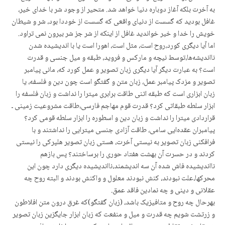
به آخرت بلکه آغاز دوباره دنیا خواهد شد. متحیر از وجود شر با خدای خیر،
غافل بودید که گسست از دنیای واقعی کە گسست از خوددا بود، شر و شیطان
خویش را خدا و خیر خواندید غافل از اینکه از شر جز شر بیرون نمی تراود.
اما آیا دیگری کورد،روح است، مثل است، اهورا است یا با اندیشیده شدن
نااندیشەها،توسط نیچه و مارکس و فروید، طبقه و میل جنسی و قدرت
است؟ به عبارت دیگر آیا دیگری زبان تصویر و عمل کورد که، مانی پیامبر
تصویر و مزدک پیامبر عمل، زبان متن و گفتگو است چون دین و فلسفه، یا
زبان ابزاری است که طبقه اتنی طاقت برابری میترا را نداشت و زبان فلسفه را
ابزار سلطه طبقاتی کرد؟ قدرت قوم مهاجم فارسی،طاقت مشروعیت زمینی ـ
قراردادی میترا را نداشت و زبان دین و اسطوره را ابزار سلطه قومی کرد؟
پیامبران عقدەایی سامی، طاقت آزادی جنسی میترایی را نداشتند و با
فرافکنی زبان تصویر به نیستی آخرت، هستی زبان تصویر هلپرکی را نیستی
کردند و در حسرت آن بهشت هفتاد حوری را برساختند؟ پس بازهم
نااندیشیده فاش شده آن سه اندیشمند،نااندیشیده دیگری دارد چون این
محرکها،علت نبودند، کنش نبودند معلول و واکنش بودند و البته روح چه
عقلانی و دینی و چه نمادین فاقد عمق.
بهرحال چه روح و متافیزیک باشد، (زبان گفتگو)که غرق درون متن افلاطون
و زرتشت شویم چه قدرت و میل و منفعت که زبان ابزار جایگزین زبان تصویر