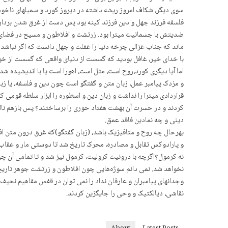
سوی دیگر، شکاف امروز ریشه داشته در دیروز کورد و سمبلهای ناخودآ
فلسفه فرزند جهل و دین فرزند کینه بود پس دست از غرق شدن برداری
ضدیتش با جسمانیت میترا بود. زرتشت و افلاطون و مسیح در فضای 
ماند که جناب غزالی چرخه دنیا را غفلت و جهل دانست که اگر نباشد دن
با خدای خیر، غافل بودید که گسست از دنیای واقعی کە گسست از خودد
اما آیا دیگری کورد،روح است، مثل است، اهورا است یا با اندیشیده 
و مزدک پیامبر عمل، زبان متن و گفتگو است چون دین و فلسفه، یا زب
قراردادی میترا را نداشت و زبان دین و اسطوره را ابزار سلطه قومی
کردند و در حسرت آن بهشت هفتاد حوری را برساختند؟ پس بازهم ناان
دینی و چه نمادین فاقد عمق.
بهرحال چه روح و متافیزیک باشد، (زبان گفتگو)که غرق درون متن افل
و پارادوکس تقابل و مصادره، محرک تاریخ شد تا دوستی مار و عقاب ن
نه کرمول؟اگرچه با درونیت کرولیت، کرمول نیز شد و تا تمامی آن چیز
نخواهد شد. نمی دانم سوژەهایی چون افلاطون و زرتشت جوهر تاریخ ر
وجدانهای پیامبران و عارفان نداد را نمی توان در قفس مفاهیم نحی
نقاشی، دیالکتیک و وحی را جایگزین کردند.