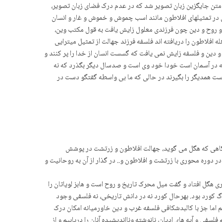
 و متن جایگزین زبان تصویر شد که در عدم درک فضای زبان تصویر،
یی در تمثیلهای افلاطون مانند اسب چموش و خموش و غار و انسان
ک و روح و دین چون فرزندی معلول زایش یافت به قول مکتب وین،
افلاطون را دریافته اند فلسفه فرزند جهالت از تمثیل میترایی
و دین و فلسفه زایش نمی یافت که گسست انسان از خدا را پر کنند و
 که در آسمان است خودا خود وی است و صدسال دیگر بگذرد که نه
ست همدیگر را بگیرند در حالی که ما بی واسطه گفتگو دست در
ناآگاهی که هگل می گوید، جهالت افلاطون و زرتشت در پوشش
 قول یاسپرس، در دوره محوری با زرتشت و افلاطون و.. در گذار از آن به روحانیت و
ی هگل افتاد و گفت میل محرک تاریخ و روح است و هابز لویاتان را
رگ کورد بود. بهرحال کورد نه در دانش تاریخی، نه فلسفی وجود
م اما جز با کالبدشکافی فلسفه غرب و دین خاورمیانه امکان درک
لسفی و آیه های ادیان، نانوشته ونااندیشیده آنان را دریابیم و از