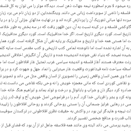
طوره میشود لاجرم اسطوره نیمه جهالت ذهن است. دیدگاه مولر را می توان به کل فلسفه
لسفه را ناشی از سوبرداشت زبانی می دانند. ویتگنشتاین، از دو زبان نام می برد زبا
برده تنها مبانی تئوریک آن را پردازش کرده اند و در نهایت مثالهای جزئی آن را و در
و گاوکشی فلسفه و در کینه نسبت به آن، دین ظهور یافت که در سه بخش به طور خلاصه 
دا تاریخ است، کورد دیگری تاریخ است. اگر خدا متافیزیک است، کورد دیگری متافیز
است اما هستی همه خدا و تاریخ و متافیزیک بر پایه نفی آن شکل گرفته است. کورد 
به آن اشاره نشده است اما نانوشته تمامی کتب تاریخی و کتب مقدس است سایه کلما
دیشیده نمیشد که بنیاد نفی شونده اندیشیده شده و تاریکی آن انگیزش اخلاقی اندیش
ا آرنت معترف هستند آغاز فلسفه و اندیشه سیاسی غرب، تمثیل غار افلاطون است اما جاه
 واسطه سیاحت نامه فیثاغورث واقعیت غار میترایی را نماد جهل و شهوت کرد و در برا
اند؟ وی همین انسان واقعی زمینی را تصویری از انسان واقعی مثل می داند و تصویر نق
یک و نقاشی کوردی است که مانی معجزه خویش را نه وحی بلکه نقاشی می دانست.نه تن
ره کرد دیگر نان و شراب و بابانوئل و درخت و تولد بماند و ابراهیم هنگ خانه خدا د
ونه کرد و بشر را قربانی خدا کرد. آدم را در فراموشی اصل خویش، آخ و اوف (در زبا
 در رهایی غرایز جسمانی، آن را مستی روحانی کردند و روحانی افلاطون را زاییدن
هالت نیچه و هایدگر این بود در واکنش به حقیقت نظری افلاطونی در ترکستان سوفیس
در قالب قدرت و منافع شخصی تفسیر کردند.
د پرستی می داند البته وی مانند همه فلاسفه جاهل تر از آن بود که فضای قبل از بیم