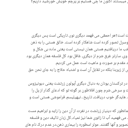
ش میبستند اکنون ما چی هستیم بر پرچم خویش خورشید داریم؟
طبیعت است؟هر احمقی می فهمد دیگری نور، تاریکی است پس دیگری
 هوسرل تصور کرده است شاهکار کرده است، خالق هستی را به ذهن
خب ما دریافتیم هستی همان نیستی است یعنی ماده بی شکل و
ی، سارتر غرق شرم از دیگری، غافل بود کل فلسفە همان دیگری بود
جود مقدم بر صورت و ماهیت است عمل می کردیم.
ز زیربنا بلکه در تقابل آن است و اشتباه حلاج را به جای نحن حق
در ترکستان یونان به دنبال دیگری آپولون زرتشت یعنی دیونیزوس
و سرخی شرم چون افلاطون بر گونه تو که ادعای گذار از پل را
. هایدگر خوب دریافت، تاریخ ـ نیهیلیسم، فراموشی هستی است و
انطور که دینیار زرتشت در نفرت از آن دین را زاید و ابراهیم مست
ی فهمید آب تا زانوی شما نیز نمیاد.کل زبان تالیف دین و فلسفه
یر و آنها گفتند. مولر اسطوره را بیماری ذهن،در عدم درک نام های