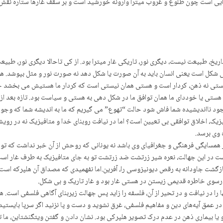
رایی است چون طلوع و غروب میترا وارونه خورشید است و بر سقف غارها ستاره نق
 تاریخ، طبیعت نیست، دیگری نور، تاریکی غار میترا بود. از کی تاحالا دیگری نور، 
یر بی شکل است یعنی انسان باید به آن صورت یا شکل دهد نه صورت نور و مثل بپوشد.
ق هستی نه ذهن، کردار است و هستی همان نیستی است که کردار ما هستیش می بخشد 
ستی یا خوددای ما همان توافق ما در شکل دهی به هستی و سیاست بود. تازه بعد از و
 وجود نااندیشیده شما فاش شود حالت “تهوع” می گیریم که ما به اندیشه شما که و
زیک، اخلاق توافقی بی تعیین است؟ اما در نیافت روبنای خدا و متافیزیک نه در رویش ا
ه وی برسد.
 همسایگی فرهنگی و جغرافیای وی باشد نه یونانی کە روحش از آن خبر نداشت که تو 
ت در این جهالت، نعره شیر زرتشت ضد زرتشت تو به جای متافیزیک به طرف غار است 
زگشت جاودانه به رقص دیونیزوسی را، آفرین.اما نفهمیدی که مصداق آن هلپرکه است
ورسوی خاطره قدیمی زیستن در هستی غار بود و غار تاریک و بی شکل.
را در نیافت و در تحیر از آن، فلسفه را زاید پس جهالت زیربنای آگاهی فلسفی است. هم
 عمق آیەهای دین و مفاهیم فلسفی، غرق نشوید و دست و پا نزنید اگر سرپا بایستید م
ا بیماری ذهن در عدم درک تصویر هلپرکی بود. نشان دادن و گفتن ویتگنشتاین، ما تصو