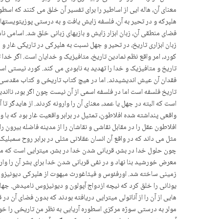
معنای آن، هاله ایی از اساطیر را برای تفسیر آن خلق می کنند که اس
هلپرکه و در تحیر به آن، فلسفه زایش یافت و به درستی پوزیتویستها ف
فضای منطقی آن، زبان ابزار زایش و بازیهای زبانی خلق شد. اسامی نام
زبان ابزاری تاریخ، در تحیر و جهل نسبت به هلپرکی در تاریکی غار 
کورد، امر واقع نظم نمادین تاریخ، متافیزیک و خدایان است. اگر خ
تاریخ و متافیزیک و خدا را تهدید به نابودی می کند. کورد نیستی 
فقدان آن عیش اندیشیدند. اما در هیچ کتاب تاریخی و کتاب مقدسی 
تاریخ فلسفه است اما در فلسفه اسمی از آن نیست چون اگر بود، ناان
است که البته در جهل یا عمد، معنای آن را وارونه کردند. از هایدگر ت
واقعی پنداشته شده افلاطون، تمثیل در برابر واقعیت غار بود که با
افلاطون عقل را در مقابل نقاشی و نقاشان را از مدینه فاضله بیرون ر
مثل می داند که در واقع آن انسان عقلانی مثلی در برابر روح سمبل
چون حلول خدا در بشر، قربانی شدن خدا در بشر، میترایی است که مصاد
معرض خورشید بنا نهاد و در نفی قربانی شدن خدا برای بشر آن را وار
زمینی ساخته شد. اورفئوس و فیثاغورث مبهوت از هلپرکی دیونیزوسی
یونانی را خلق کرد که نیچه ازدواج آپولون و دیونیزوس نامیدش. ج
هایی از آن را از آناتولی میترایی دریافته بودند که بدون فضای آن 
مولر به درستی سوژه مرکزی اسطوره آریایی به نظر من تاریخی را خورشی