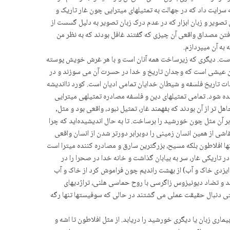
 سرایت داد که در جهالت به تمثیلهای میترایی چون غار تاریک و
ن تصویر و زبان ابزار که در عدم درک زبان تصویر به دلیل گسست از
 یافتن مصداق واقعی آن چیزی که گفتند غافل بودند که به نظر من
به آن میپردازم.
یک است. دیگری که زیرساخت همه آنان است و با هر غرش خویش پوسته
همان عیشی است که وجدان تاریخ و خدا در حسرت آن می سوزند و در
ت تاریخ فلسفه و شیطان خدایان تمامی ادیان است. کورد نااندیشه
یده شود. تمامی تمثیلهای دین و فلسفه مصادره تمثیلهی میترایی
ل تر از آن بودند که بفهمند غار، تمثیل نبود، واقعی بود و مثل,
بر آن مثل چون خورشید را برساخت. تا به حال اندیشیدەاید که چرا
اشی از همین انسان زمینی را دوبرابر دورتر شدن از انسان واقعی
ها افلاطون بلکه مسیح، بزرگترین سارق و مصادره کننده میترا است
ر تاریکی غار، سر به بیابان گذاشت و خانه خدا در صحرا را در
ن ایزدی خاک و آب) از بهشت راندیم چون فراموش کرد از خاک و آب
د و تضاد دیونیزوس زاگرسی با روح حماسی هلنی، تراژدیهای
تی دنبال حقیقت عملی می گشتند در حالی که سوفیستها تنها رگه
اری زبان یا دیگری خورشید را دریابد. از مثل افلاطون تا اشه و