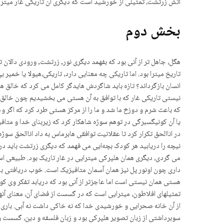
آتش زرتشت، تمثیلی از خورشید است که دیگری آن تاریکی غار میت
بخش دوم
هگل، جاهل تر از آنی بود که بفهمد دیگری نور, زرتشت, ورودی دالان
تاریخ میترا بود. اما تاریکی چه معنایی دارد، تاریکی،هیولا یا خم
انسان بازگرداند؟ تازه باید شاگردش هایدگر کامل می کرد که خال
نیستی تاریکی غار که با توافق به آن هستی می بخشیدیم چون خالق ه
که باعث شرم و دوزخ ما شد و ما را از مرکز هستی طرد کرد که اگر
یا آن کونیگسبرگی در توهم سوژه شاهکار کرد که زیربنای خدا و متافی
در اناالحق تکرار کرد تا عقلانیت توافقی هابرماس به داد اناالحق سوژ
نیچه را دریابید هر کودک بچەایی می فهمد که دیگری زرتشت باید در
می گردی، دیگری همان هلپرکی میترایی در غار تاریک بود. طبیعی اس
داری چون اونور پل نیز همان آسمان متافیزیک است. خوب دریافتی با
هستی همان نیستی است اما عاجزتر از آنی بود که دریابد تفکر وی ک
تمثیلهای افلاطون، میترایی است که در گسست از فضای آن، معنای آنها 
از آن خانه صحرایی و خورشیدی خدا که نه خاکی داشت نه آبی. باری در
سوبرداشتی از زبان تصویر هلپرکی بود و زبان فلسفە و دین، گسست و ی