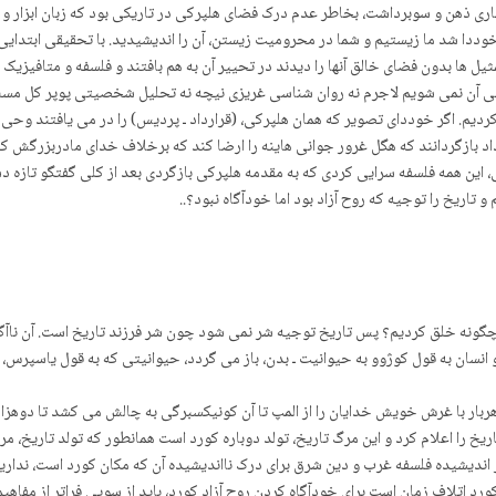
 بیماری ذهن و سوبرداشت، بخاطر عدم درک فضای هلپرکی در تاریکی بود که زبان ابزار
ی خوددا شد ما زیستیم و شما در محرومیت زیستن، آن را اندیشیدید. با تحقیقی ابتدا
 ها بدون فضای خالق آنها را دیدند در تحییر آن به هم بافتند و فلسفه و متافیزی
ی آن نمی شویم لاجرم نه روان شناسی غریزی نیچه نه تحلیل شخصیتی پوپر کل مسئله 
ردیم. اگر خوددای تصویر که همان هلپرکی، (قرارداد ـ پردیس) را در می یافتند وحی 
رداد بازگردانند که هگل غرور جوانی هاینه را ارضا کند که برخلاف خدای مادربزرگش
 این همه فلسفه سرایی کردی که به مقدمه هلپرکی بازگردی بعد از کلی گفتگو تازه د
تاریخ را توجیه که روح آزاد بود اما خودآگاه نبود؟..
ستیم چگونه خلق کردیم؟ پس تاریخ توجیه شر نمی شود چون شر فرزند تاریخ است. آن 
180 تاریخ ـ روح به پایان رسد و انسان به قول کوژوو به حیوانیت ـ بدن، باز می گردد، حیوانیتی که به
هربار با غرش خویش خدایان را از المپ تا آن کونیکسبرگی به چالش می کشد تا دوهزار
یخ را اعلام کرد و این مرگ تاریخ، تولد دوباره کورد است همانطور که تولد تاریخ، م
ز اندیشیده فلسفه غرب و دین شرق برای درک نااندیشیده آن که مکان کورد است، نداری
ورد اتلاف زمان است برای خودآگاه کردن روح آزاد کورد، باید از سویی فراتر از مفاهیم ف