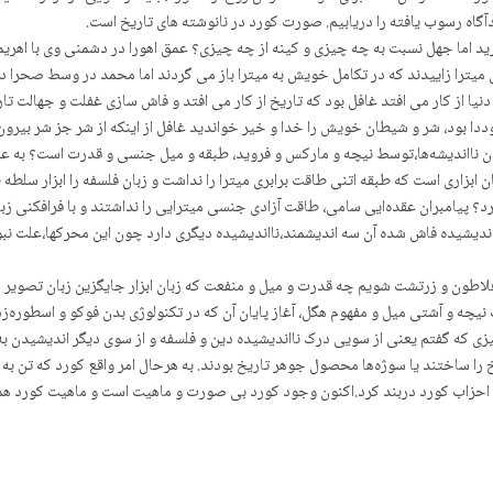
گاه رسوب یافته را دریابیم. صورت کورد در نانوشته های تاریخ است.
د اما جهل نسبت به چه چیزی و کینه از چه چیزی؟ عمق اهورا در دشمنی وی با اهری
میترا زاییدند که در تکامل خویش به میترا باز می گردند اما محمد در وسط صحرا
یا از کار می افتد غافل بود که تاریخ از کار می افتد و فاش سازی غفلت و جهالت تار
ا بود، شر و شیطان خویش را خدا و خیر خواندید غافل از اینکه از شر جز شر بیرون 
شدن نااندیشەها،توسط نیچه و مارکس و فروید، طبقه و میل جنسی و قدرت است؟ به عبا
ان ابزاری است که طبقه اتنی طاقت برابری میترا را نداشت و زبان فلسفه را ابزار 
 کرد؟ پیامبران عقدەایی سامی، طاقت آزادی جنسی میترایی را نداشتند و با فرافکنی 
دیشیده فاش شده آن سه اندیشمند،نااندیشیده دیگری دارد چون این محرکها،علت نبود
اطون و زرتشت شویم چه قدرت و میل و منفعت که زبان ابزار جایگزین زبان تصویر شد
یچه و آشتی میل و مفهوم هگل، آغاز پایان آن که در تکنولوژی بدن فوکو و اسطورەزد
ی که گفتم یعنی از سویی درک نااندیشیده دین و فلسفه و از سوی دیگر اندیشیدن به آ
ا ساختند یا سوژەها محصول جوهر تاریخ بودند. به هرحال امر واقع کورد که تن به
ف احزاب کورد دربند کرد.اکنون وجود کورد بی صورت و ماهیت است و ماهیت کورد هم