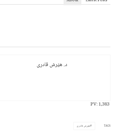
About
Latest Posts
د. هێرش قادری
PV:
1,383
TAGS
هێرش قادری