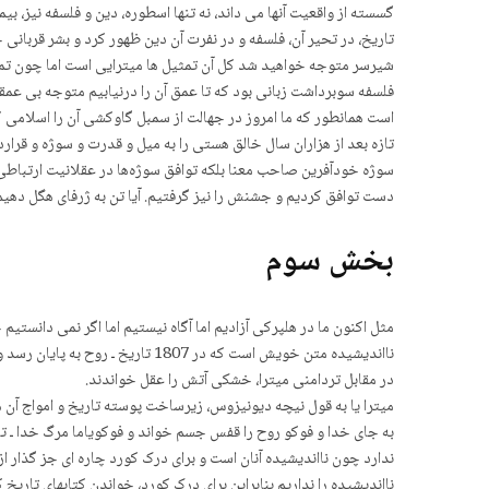
گسسته از واقعیت آنها می داند، نه تنها اسطوره، دین و فلسفه نیز،
تاریخ، در تحیر آن، فلسفه و در نفرت آن دین ظهور کرد و بشر قربان
شیرسر متوجه خواهید شد کل آن تمثیل ها میترایی است اما چون تمثیل
فلسفه سوبرداشت زبانی بود که تا عمق آن را درنیابیم متوجه بی عمق
است همانطور که ما امروز در جهالت از سمبل گاوکشی آن را اسلامی ک
تازه بعد از هزاران سال خالق هستی را به میل و قدرت و سوژه و قرا
سوژه خودآفرین صاحب معنا بلکه توافق سوژەها در عقلانیت ارتباطی،
دست توافق کردیم و جشنش را نیز گرفتیم. آیا تن به ژرفای هگل دهیم و 
بخش سوم
مثل اکنون ما در هلپرکی آزادیم اما آگاه نیستیم اما اگر نمی دان
نااندیشیده متن خویش است که در 7
در مقابل تردامنی میترا، خشکی آتش را عقل خواندند.
میترا یا به قول نیچه دیونیزوس، زیرساخت پوسته تاریخ و امواج آن 
به جای خدا و فوکو روح را قفس جسم خواند و فوکویاما مرگ خدا ـ تار
ندارد چون نااندیشیده آنان است و برای درک کورد چاره ای جز گذار ا
نااندیشیده را نداریم بنابراین برای درک کورد، خواندن کتابهای تاریخ ک