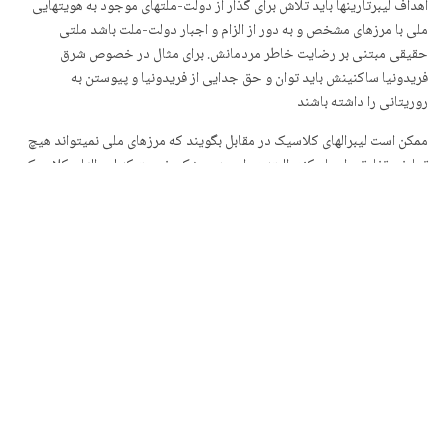
اهداف لیبرتارینها باید تلاش برای گذار از دولت-ملتهای موجود به هویتهایی
ملی با مرزهای مشخص و به دور از الزام و اجبار دولت-ملت باشد ملتی
حقیقی مبتنی بر رضایت خاطر مردمانش. برای مثال در خصوص شرق
فریدونیا ساکنینش باید توان و حق جدایی از فریدونیا و پیوستن به
روریتانی را داشته باشند
ممکن است لیبرالهای کلاسیک در مقابل بگویند که مرزهای ملی نمیتواند هیچ
تمایز و تفاوتی ایجاد کند، البته در این هیچ شکی نیست که لیبرالهای کلاسیک
مدعی عدم مداخله دولت هستند و از این رو دولت حداقلی و تقلیل یافته چه
روریتانی و چه فریدونیا که باشد از منظر آنان چندان تفاوتی برای ساکنینش
نخواهد داشت، اما باید گفت حتی تحت حاکمیت یک دولت حداقلی باز
مرزهای ملی بر ساکنان تاثیر گذارند چنانچه در مورد فوق زبان مورد کاربرد
برای عناوین خیابانها، دفترچه تلفنها، فرآیندهای دادگاهی یا کلاسهای مدارس
از آن متاثر خواهندبود
بطور خلاصه هر گروه یا ملتی باید حق جدایی از هر دولت-ملتی و پیوستن به
هر دولت-ملت دیگری را داشته باشد که خود به معنی بنا نهادن ملت بر اصل
رضایت است چنانچه اگر اسکاتلندیها بخواهند از بریتانیا جدا شده و مستقل
شوند یا حتی کنفدراسیون اسکاتلندیها تشکیل دهند باید از چنین حقی
برخوردار باشند