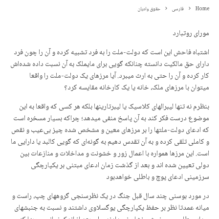
Home
فارسی
حقوق وادیان
مورای روتبارد
اشتباه فاحش این است که دولت-ملت را به فرد تشبیه کرده و آن را چون فرد
دارای حق مالکیت دانسته چنانکه گویی برای مایملک به آن نسبت داده شده‌اش
کار کرده و آن را حتی به ارث میبرد. آیا مرزهای یک دولت-ملت را واقعا
میتوان با مرزهای ملک، خانه یا یک کارخانه مقایسه کرد؟
بنظرم نه تنها لیبرالهای کلاسیک یا لیبرتارینها بلکه هر کسی که واقعا به این
موضوع درست فکر کند به آن پاسخ منفی میدهد؛ چرا‌که بسیار مسخره است
که ادعای دولت-ملتها را بر مرزهای معین و مشخص شده چیز بی‌عیب و نقص
و کاملی تلقی کرده و به آن تقدس دهیم به گونه‌ای که گویی کالبد یا دارایی ما
است. این مرزها همواره با اعمال زور و خشونت و مداخلات و منازعات بین
دولی تعیین شده اند و بعد از گذشت زمان ادعای مبتنی بر یکپارچگی
سرزمینی ادعای پوچ و باطلی خواهدبود
در مورد بوسنی چند سال قبل جنگ در یک نظر‌سنجی گروههای چپ،‌ راست و
میانه عمدتا نظر بر حفظ یکپارچگی یوگسلاوی داشتند و نسبت به جنبشهای