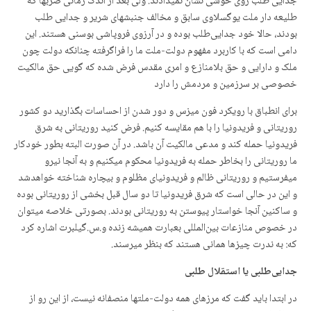
جدایی طلب روی خوشی نشان نمیدادند. ولی بعد از اندک زمانی صربها که
طلیعه دار ملت یوگسلاوی سابق و مخالف جنبشهای شریر و جدایی طلب
بودند، ‌حالا خود جدایی‌طلب بوده و در آرزوی فروپاشی بوسنی هستند. این
دامی است که با کاربرد مفهوم دولت-ملت ما را فراگرفته چنانکه دولت چون
ملک و دارایی و حق بلامنازع و امری مقدس فرض شده که گویی حق مالکیت
خصوصی بر سرزمین و مردمش را دارد
برای انطباق با رویکرد فون میزس و دور شدن از احساسات بگذارید دو کشور
روریتانی و فریدونیا را با هم مقایسه کنیم. فرض کنید روریتانی به شرق
فریدونیا حمله کند و مدعی مالکیت آن باشد. در آن صورت البته بطور خودکار
ما روریتانی را بخاطر حمله به فریدونیا محکوم میکنیم و به آنجا نیرو
میفرستیم و روریتانی ظالم و فریدونیای مظلوم و بیچاره شناخته خواهدشد
و این در حالی است که شرق فریدونیا تا دو سال قبل بخشی از روریتانی بوده
و ساکنین آنجا خواستار پیوستن به روریتانی بودند. بصورتی خلاصه میتوان
در خصوص منازعات بین‌المللی بعبارت همیشه زنده و.س.گیلبرت اشاره کرد
که: به ندرت چیزها همانی هستند که بنظر میرسند.
جدایی‌طلبی یا استقلال طلبی
در ابتدا باید گفت که مرزهای همه دولت-ملتها منصفانه نیست، از این رو از