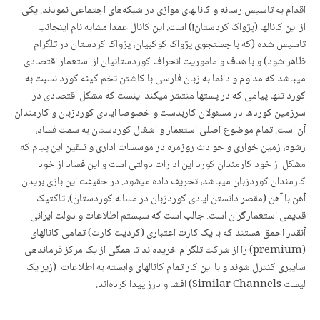
اقدام به تاسیس رسانه و کانالهای موازی در شبکەهای اجتماعی نمودند. یکی
از این کانالها (پژواک کردستان!) است. این کانال عمدا مشابه نام اینجانب
تاسیس شده (که با جستجوی پژواک کوکبیان، پژواک کردستان در تلگرام
ظاهر شود) و با هدف و ماموریت انحراف کوردستانیان از استعمار اقتصادی
میباشد که مداوم و دائما به زبان فارسی با کاشتن تخم کینه کورد نسبت به
کورد تنها پیامی که در پستها منتشر میکند اینست که مشکل اقتصادی در
سرزمین کوردها در مسئولان کاربدست و خصوصا ایادی کوردزبان و کارمندان
آن است. تمام موضوع اصلی استعمار و اشغال کوردستان به سمت فساد،
رشوه، زمین خواری و حوادث روزمره در موسسات اداری و تلقین این پیام که
مشکل از خود کارمندان کورد این ادارات دولتی است و این فساد از خود
کارمندان کوردزبان میباشد، تحریف داده میشود. در حقیقت این بازی بریدن
آهن با آهن (مقصر دانستن ایادی کوردزبان در مساله کوردستان)، تاکتیک
قدیمی استعمارگران است. جالب است که سیستم اطلاعات و دولت ایرانی
آنقدر احمق هستند که با یک کارت اعتباری (کردیت کارت) تمامی کانالهای
(premium) را از شرکت تلگرام خریدەاند تا همگی از یک مرکز فرماندهی
سایبری کنترل شوند و با این کار تمام کانالهای وابسته به اطلاعات (زیر یک
لیست Similar Channels) افشا و درز پیدا کردەاند.