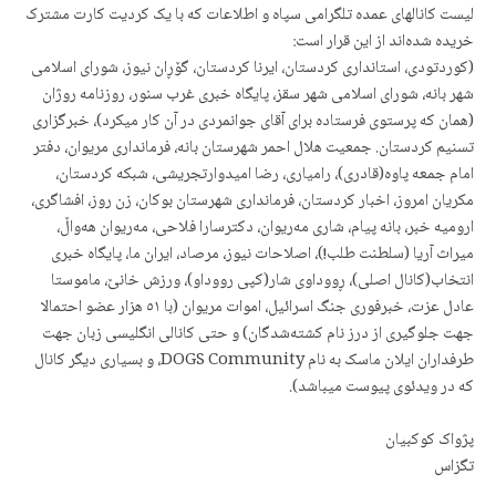
لیست کانالهای عمده تلگرامی سپاه و اطلاعات که با یک کردیت کارت مشترک
خریدە شدەاند از این قرار است:
(کوردتودی، استانداری کردستان، ایرنا کردستان، گۆڕان نیوز، شورای اسلامی
شهر بانه، شورای اسلامی شهر سقز، پایگاه خبری غرب سنور، روزنامه روژان
(همان که پرستوی فرستاده برای آقای جوانمردی در آن کار میکرد)، خبرگزاری
تسنیم کردستان. جمعیت هلال احمر شهرستان بانه، فرمانداری مریوان، دفتر
امام جمعه پاوه(قادری)، رامیاری، رضا امیدوارتجریشی، شبکه کردستان،
مکریان امروز، اخبار کردستان، فرمانداری شهرستان بوکان، زن روز، افشاگری،
ارومیه خبر، بانه پیام، شاری مەریوان، دکترسارا فلاحی، مەریوان هەواڵ،
میراث آریا (سلطنت طلب!)، اصلاحات نیوز، مرصاد، ایران ما، پایگاه خبری
انتخاب(کانال اصلی)، ڕووداوی شار(کپی رووداو)، ورزش خانێ، ماموستا
عادل عزت، خبرفوری جنگ اسرائیل، اموات مریوان (با ٥١ هزار عضو احتمالا
جهت جلوگیری از درز نام کشتەشدگان) و حتی کانالی انگلیسی زبان جهت
طرفداران ایلان ماسک به نام DOGS Community، و بسیاری دیگر کانال
که در ویدئوی پیوست میباشد).
پژواک کوکبیان
تگزاس