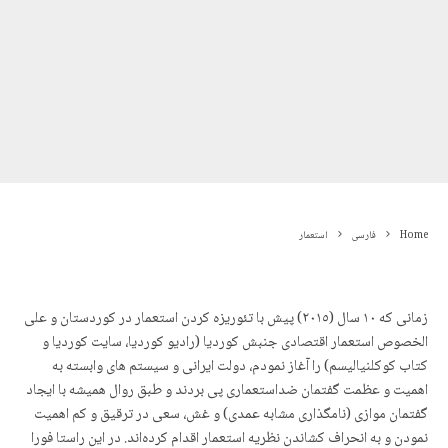
Home
فارسی
استعمار
زمانی که ١٠ سال (٢٠١٥) پیش با تئوریزه کردن استعمار در کوردستان و علی
الخصوص استعمار اقتصادی جنبش کوردیا (رادیو کوردیا، سایت کوردیا و
کتاب کوکلنیالیسم) را آغاز نمودم، دولت ایرانی و سیستم های وابسته به
اهمیت و عظمت گفتمان ضداستعماری پی بردند و طبق روال همیشه با ایجاد
گفتمان موازی (نامگذاری مشابه عمدی) و غش، سعی در ترقیق و کم اهمیت
نمودن و به انحراف کشاندن نظریه استعمار اقدام کردەاند. در این راستا فورا