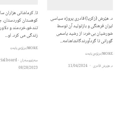
ئا. کرماشانی هزاران س
د. هێرش (زکریا) قادری پروژه سیاسی
کوهستان کوردستان، جن
ایران فرهنگی و بازتولید آن توسط
تندخو،خردمند و دلاوری 
شورشیان بی‌خرد: از رشید یاسمی
زندگی می کرد. او...
گورانی تا گردآورندگانشاهنامه...
MORE/درێژەی بابەت
MORE/درێژەی بابەت
سەرنووسەران - Editorial board
د. هێرش قادری
·
11/04/2024
08/28/2023