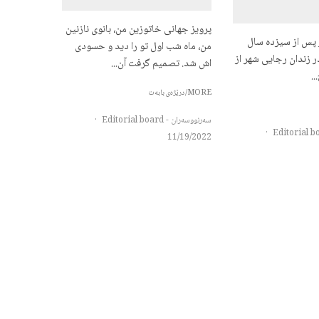
پرویز جهانی خاتوزین من، بانوی نازنین
ر پس از سیزده سال
من، ماه شب اول تو را دید و حسودی
 زندان رجایی شهر از
اش شد. تصمیم گرفت آن...
..
MORE/درێژەی بابەت
سەرنووسەران - Editorial board
·
·
11/19/2022