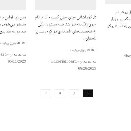
ال پیش در
ئا. کرماشانی «پری چهل گیسو» که با نام
متن زیر اولین با
گجوی زیبا،
«پری زنگانه» نیز شناخته میشود، یکی
منتشر می‌شود. در
به نام شیرکو ​​
از شخصیت‌های افسانه‌ای در کوردستان
بند دو به بند پنج.
باستان...
MORE/درێژەی بابەت
MORE/درێژەی بابەت
سەرنووسەران - Editorial board
·
سەرنووسەران - Editorial board
·
05/11/2023
08/28/2023
3
2
1