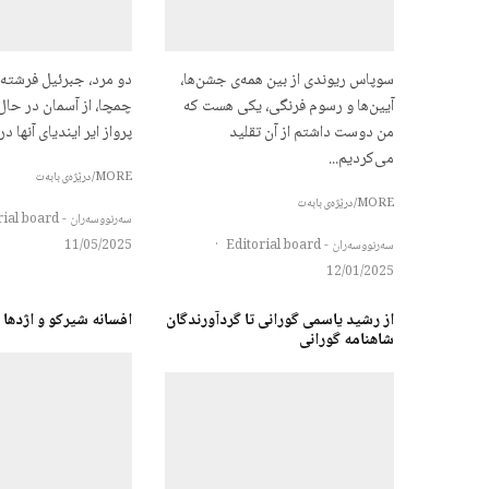
سوپاس ریوندی از بین همه‌ی جشن‌ها،
دو مرد، جبرئیل فرشته 
آیین‌ها و رسوم فرنگی، یکی هست که
چمچا، از آسمان در حا
من دوست داشتم از آن تقلید
پرواز ایر ایندیای آنها در ارتفا
می‌کردیم...
MORE/درێژەی بابەت
MORE/درێژەی بابەت
سەرنووسەران - Editorial board
سەرنووسەران - Editorial board
·
11/05/2025
12/01/2025
از رشید یاسمی گورانی تا گردآورندگان
افسانه شیرکو و اژدها 
شاهنامه گورانی