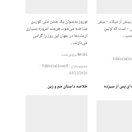
پیش از میلاد – بیش
نوروز به‌عنوان یک جشن ملی کوردی
 پیش – است که اولین
شناخته می‌شود، هرچند امروزه بسیاری
سب...
از ملت‌ها در جهان این روز را گرامی
می‌دارند،...
MORE/درێژەی بابەت
·
سەرنووسەران - Editorial board
·
03/22/2025
مەای پس از سیزده
خلاصه داستان مم و زین