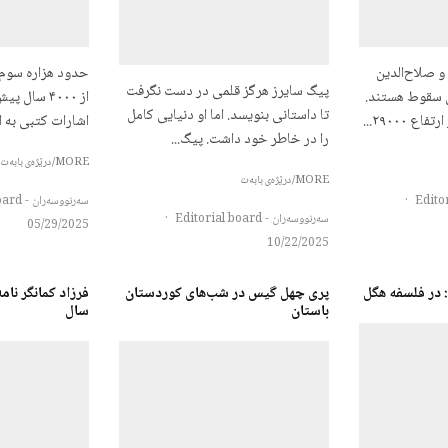
و صلاح‌الدین
حدود هزاره سوم 
پیگ سایرز هرگز قلمی در دست نگرفت
ل سقوط هستند.
از ۴۰۰۰ سال
تا داستانی بنویسد. اما او دنیایی کامل
ع ۲۹۰۰۰...
اشارات کتبی به ا
را در خاطر خود داشت. پیگ...
MORE/درێژەی بابەت
MORE/درێژەی بابەت
·
سەرنووسەران - Editorial board
سەرنووسەران - Editorial board
·
05/29/2025
10/22/2025
: در فلسفه هگل
پری چهل گیس در شب‌های کوردستان
فرزاد کمانگر نا
باستان
سال