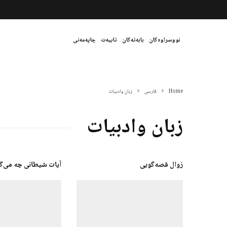
نووسراوەکان
بابەتەکان
تایبەت
چاپەمەنی
Home
فارسی
زبان وادبیات
زبان وادبیات
زوال قصه‌گویی
آیات شیطانی چه می‌گ