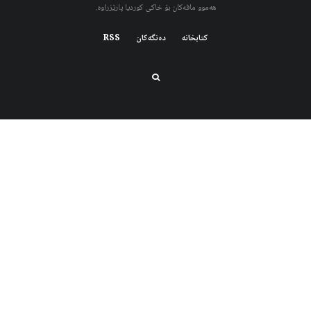
هەموو مافەکان بۆ خاکی کوردیا پارێزراوە.
کتابخانه
دەنگەکان
RSS