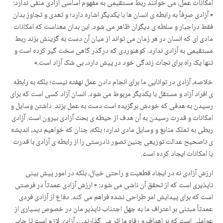
امکانات عمل، می خوانند ربط مستقیمی به مفهوم اساسی آزادی منفی ندارد:
« آزادی صرفاً به رابطه ی انسان ها با یکدیگر اشاره دارد؛ و تعدی و تجاوز بدان
فقط دراجبار و سلطه ی دیگران ظاهر می شود. این بدان معناست که امکانات
مادی ای که انسان در هر زمان می تواند از میان آن دست به گزینش بزند ربط
مستقیمی به آزادی ندارد. کوهنوردی که درگذر گاهی سخت گیر کرده است و
تنها یک راه برای نجات زندگی خود در پیش دارد، بی شک آزاد است.»
خلاصه، آزادی در توانایی ما برای انجام دادن عمل نهفته نیست؛ بلکه به رابطه
ی افراد آزاد و مستقل با یکدیگر مربوط می شود. انسان آزاد کسی است که برای
رسیدن به هدفی که خودش برگزیده است دست به عمل بزند. داشتن وسایل و
امکانات و قدرت رسیدن به آن هدف از حیطه ی بحث آزادی بیرون است. آزادی
ربطی به تملک منابع و وسایل مادی ندارد؛ بلکه، چنان که خواهیم دید، اندیشه
ی ناصحیح عدالت توزیعی چنین تصور نادرستی را از رابطه ی آزادی با قدرت
یا امکانات ایجاد کرده است.
ارزش آزادی نه در ایجاد قطعیت و راحتی خیال، بلکه در امور پیش بینی
ناپذیری است که از تحقق آن ناشی می شود: « ارزش آزادی عمدتاً در فرصتی
است که برای پیدایش امر طراحی نشده فراهم می کند. دفاع از آزادی فردی
عمدتاً مبتنی بر اعتراف ما به جهل اجتناب ناپذیر مان در خصوص بسیاری از
عواملی است که بر اهداف و رفاه ما اثر می گذارند… آزادی لازم است تا جایی