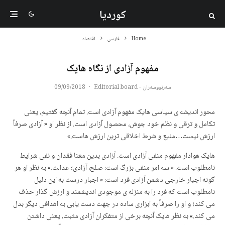
کوردیا
Home
فارسی
اقتصاد
مفهوم آزادی از نگاه هایک
سەرنووسەران - Editorial board
·
09/09/2018
محور اندیشه ی سیاسی هایک مفهوم آزادی است. تمام آنچه گفتیم، یعنی
تکامل و ترقی و نظم خود جوش، محصول آزادی است. از نظر او « آزادی صرفاً
ارزش نیست…منبع و شرط اخلاقی ترین ارزش هاست.»
هایک هوادار مفهوم منفی آزادی است. آزادی بدین معنا فقدان و نفی شرایط
نامطلوب است. « سه امر منفی بزرگ است: صلح، آزادی؛ عدالت.» به نظر او هر
گونه اجبار خارجی دشمن آزادی فرد است: « اجبار درست به این دلیل
نامطلوب است که فرد را به منزله ی موجودی اندیشمند و ارزش گذار حذف
می کند؛ و او را صرفاً به ابزاری ساده در جهت دست یابی به اهدافی دیگر بدل
می کند.» به نظر هایک آنچه برخی از متفکران آزادی مثبت، یعنی داشتن