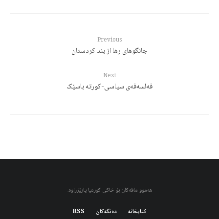
Previous
جانگوهای رها از بند کردستان
Next
فەلسەفەی سیاسی-کورتە باسێک
هەموو مافەکان بۆ خاکی کوردیا پارێزراوە.
کتابخانه
دەنگەکان
RSS