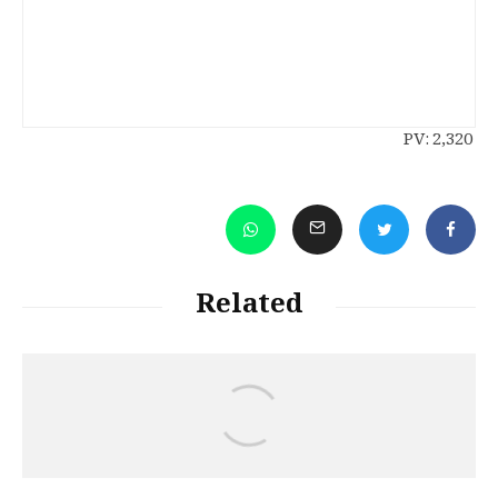
PV:
2,320
Related
د. هێرش قادری
کورد: کوتولۀ سیاسی و غولهای رویایی