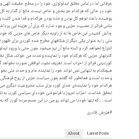
عرفانی اما در لباس مطلق ایدئولوژی، خود را در سطح حقیقت الهی و ا
خود در حالی که هرکدام جز بخش و خاص نیست، مانع از گذار به کل و
پوشیده، باعث توهم کل بودن و ملت بودن هرکدام و فدا شدن کلیت و
ملتی فراتر از عصبیت حزبی وجود ندارد که برای آن هزینه ایی پرداخته
چالش کشیدن این خاص ها نه از زاویه دیگر خاص های حزبی که خود را 
ملی را به عنوان یکی دیگر از شکافهای مطرح شده کوردی برای ظهور ت
انتزاع نخواهد کرد و البته مانع آن نیز میشود چون حتی با ورود اید
کثرتهای حزبی که هرکدام خود را نماینده وحدت می خواند، شکل نخواه
کوردیتی فراتر از احزاب است. تعریف نشود، توافقی صورت نخواهد گر
هیچکدام به تنهایی نمی تواند خود را نماینده عام و وحدت ملی بخو
وحدت است و همانطور که گفتم چون سیاست حزبی از روح فرهنگی و ت
هرکدام خود را نمایندەی خدای کورد برای سلب مشروعیت دیگری می دان
تحقق خداست. احزاب امروز با فراموشی خوددای سیاسی کورد، به تقل
است….که تنها خوددا می تواند روحی در این جسم مرده کورد که به
#هێرش_قادری
About
Latest Posts