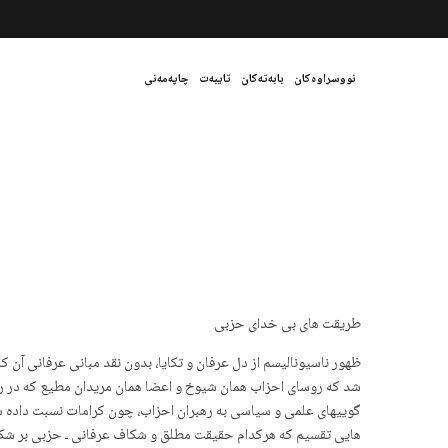
نووسراوەکان
بابەتەکان
تایبەت
چاپەمەنی
طریقت های بی خدای حزبی
ظهور ناسیونالیسم از دل عرفان و تکایا، بدون نقد مبانی عرفانی آن 
شد که روسای احزاب همان شیوخ و اعضا همان مریدان مطیع که در رقا
گوییهای علمی و سیاسی به رهبران احزاب، چون کرامات نسبت داده ش
هایی تقسیم که هرکدام حقیقت مطلق و شکاف عرفانی ـ حزبی بر شکاف 