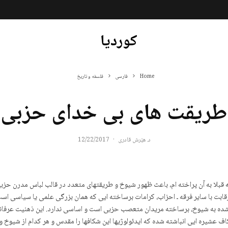
کوردیا
Home
فارسی
فلسفه و تاریخ
طریقت های بی خدای حزبی
د. هێرش قادری
·
12/22/2017
که قبلا به آن پراخته ام، باعث ظهور شیوخ و طریقتهای متعدد در قالب لباس مدرن حز
بت با سایر فرقه ـ احزاب، کرامات برساخته ایی که همان بزرگی علمی یا سیاسی اس
ده به شیوخ، برساخته مریدان متعصب حزبی است و اساسی ندارد. این ذهنیت عرفانی 
عشیره ایی انباشته شده که ایدئولوژیها این شکافها را مقدس و هر کدام از شیوخ و