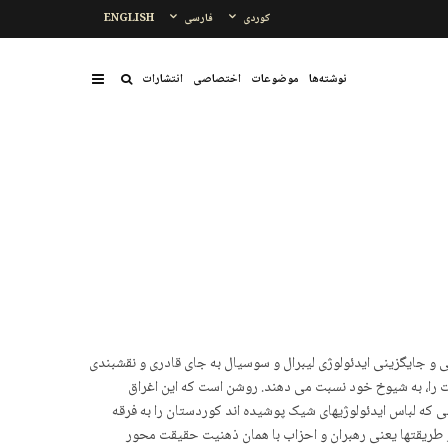
کوردی
فارسی
ENGLISH
نوشتەها
موضوعات
اختصاصی
انتشارات
بی و جایگزینی ایدئولوژی لیبرال و سوسیال به جای قادری و نقشبندی
ت را، به شیوخ خود نسبت می دهند. روشن است که این اغراق
که لباس ایدئولوژیهای شیک پوشیده اند کوردستان را به فرقه
 طریقتها یعنی رهبران و احزاب با همان ذهنیت حقیقت محور