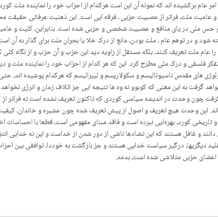
مر عام برکشیده اند که نمونه آن این است هرکدام از احزاب خود را نماینده ملت کور
 عامیت ملت، فراتر از عصبیت حزبی ـ فرقه ایی است. این ذهنیت عرفانی حقیقت محور
 حس ملی در پای منافع و عصبیت شخصی و حزبی شده است. بنابراین، کلیت و عامیتی 
 شود و در توهم عام ـ ملت بودن، مانع از درک خلا یا بحران ملت برای گذار به آن اس
عام ملت تعریف کنند، بلکه مستقل از زاویه دید این حزب و آن حزب و از نگاه کلی 
فکر فلسفی و درک ملی مطرح کرد. این که هر کدام از احزاب خود را نماینده ملت و د
ئولوژی های مقدس ناسیونالیسم و سکولاریسم و لیبرالیسم که هرکدام پوشیده اند، حتی 
د گرفت به این معنی که کوبوو نه وه ها نتیجه ایی جز اتلاف زمان و انرژی نخواهد 
فت چون وحدت در اندیشه سیاسی کوردی که تاکنون تعریف نشده است نه فراتر از کثرته
اند. این وحدت هیچ تعریف و اصول از پیش تعریف شده چون عشیره و خاندان، کیفیت ای
اریخی کورد، بهرەایی نبردە است و فاقد مبنای مفهومی است، قطعا با احساسات اخ
ند و غافل هستند که این تضادها ناشی از دور شدن از خداست و این نه خدایی انتزاع
ید دیگریها، درگیر سیاست خدایی هستند و جز بازگشت به خوددا، توافقی بین احزاب
 اعضای حزبی متلاشی شده است، بدمد.