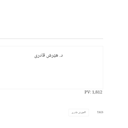
د. هێرش قادری
PV:
1,812
TAGS
هێرش قادری