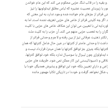
د و بقیه را در قالب تنگ حزبی محکوم می کند که این عام خواندن
 با زیربنای عصبیت عشیره که لباس مطلق ایدئولویها را نیز
فراتر از جزهای عام خوانده شده وجود ندارد به این معنی که
ت. اگر چه کلیتی فراتر از خاص های حزبی تعریف نشده است، اما به
کوردایه تی با تعیین، می توان این شکاف خاص های حزبی با کلیت
یگران را به تعصب حزبی متهم می کند، آن حزب را به کلیت ملت
تکثر ذهنیت عرفانی نیز از بین رفته و لاجرم وحدتی فراتر از
داشت تا وحدتی عامتر از کثرتها در عین حال شامل کثرتها که همان
ا بلکه چیزی جز توافق کثرتها یا همان میتراـ قرارداد نیست و
دئولوژی چون لیبرال یا سوسیال ندارد بلکه خود توافق کثرتها،
لاقی و ناسیونالیستی این کار ممکن نمی شود. طریقت های حزبی
ی و دارای تعیین بلکه خود این توافق و پذیرش همدیگر، خودا یا
 شکل نخواهد گرفت و خوددا در تاریکی تکایا مهجور مانده