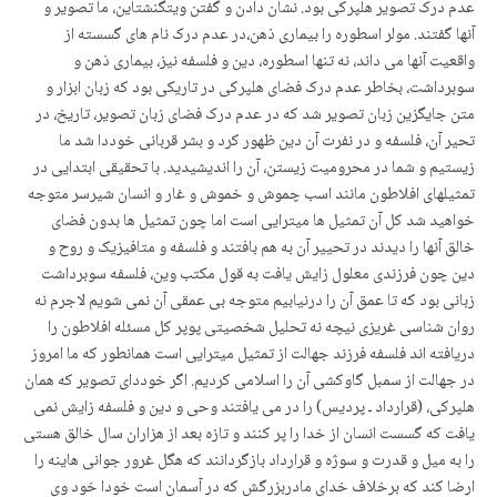
عدم درک تصویر هلپرکی بود. نشان دادن و گفتن ویتگنشتاین، ما تصویر و
آنها گفتند. مولر اسطوره را بیماری ذهن،در عدم درک نام های گسسته از
واقعیت آنها می داند، نه تنها اسطوره، دین و فلسفه نیز، بیماری ذهن و
سوبرداشت، بخاطر عدم درک فضای هلپرکی در تاریکی بود که زبان ابزار و
متن جایگزین زبان تصویر شد که در عدم درک فضای زبان تصویر، تاریخ، در
تحیر آن، فلسفه و در نفرت آن دین ظهور کرد و بشر قربانی خوددا شد ما
زیستیم و شما در محرومیت زیستن، آن را اندیشیدید. با تحقیقی ابتدایی در
تمثیلهای افلاطون مانند اسب چموش و خموش و غار و انسان شیرسر متوجه
خواهید شد کل آن تمثیل ها میترایی است اما چون تمثیل ها بدون فضای
خالق آنها را دیدند در تحییر آن به هم بافتند و فلسفه و متافیزیک و روح و
دین چون فرزندی معلول زایش یافت به قول مکتب وین، فلسفه سوبرداشت
زبانی بود که تا عمق آن را درنیابیم متوجه بی عمقی آن نمی شویم لاجرم نه
روان شناسی غریزی نیچه نه تحلیل شخصیتی پوپر کل مسئله افلاطون را
دریافته اند فلسفه فرزند جهالت از تمثیل میترایی است همانطور که ما امروز
در جهالت از سمبل گاوکشی آن را اسلامی کردیم. اگر خوددای تصویر که همان
هلپرکی، (قرارداد ـ پردیس) را در می یافتند وحی و دین و فلسفه زایش نمی
یافت که گسست انسان از خدا را پر کنند و تازه بعد از هزاران سال خالق هستی
را به میل و قدرت و سوژه و قرارداد بازگردانند که هگل غرور جوانی هاینه را
ارضا کند که برخلاف خدای مادربزرگش که در آسمان است خودا خود وی