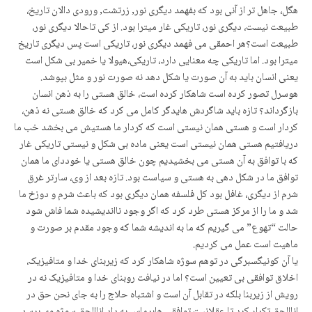
هگل، جاهل تر از آنی بود که بفهمد دیگری نور, زرتشت, ورودی دالان تاریخ،
طبیعت نیست، دیگری نور، تاریکی غار میترا بود. از کی تاحالا دیگری نور،
طبیعت است؟هر احمقی می فهمد دیگری نور، تاریکی است پس دیگری تاریخ
میترا بود. اما تاریکی چه معنایی دارد، تاریکی،هیولا یا خمیر بی شکل است
یعنی انسان باید به آن صورت یا شکل دهد نه صورت نور و مثل بپوشد.
هوسرل تصور کرده است شاهکار کرده است، خالق هستی را به ذهن انسان
بازگرداند؟ تازه باید شاگردش هایدگر کامل می کرد که خالق هستی نه ذهن،
کردار است و هستی همان نیستی است که کردار ما هستیش می بخشد خب ما
دریافتیم هستی همان نیستی است یعنی ماده بی شکل و نیستی تاریکی غار
که با توافق به آن هستی می بخشیدیم چون خالق هستی یا خوددای ما همان
توافق ما در شکل دهی به هستی و سیاست بود. تازه بعد از وی، سارتر غرق
شرم از دیگری، غافل بود کل فلسفە همان دیگری بود که باعث شرم و دوزخ ما
شد و ما را از مرکز هستی طرد کرد که اگر وجود نااندیشیده شما فاش شود
حالت “تهوع” می گیریم که ما به اندیشه شما که وجود مقدم بر صورت و
ماهیت است عمل می کردیم.
یا آن کونیگسبرگی در توهم سوژه شاهکار کرد که زیربنای خدا و متافیزیک،
اخلاق توافقی بی تعیین است؟ اما در نیافت روبنای خدا و متافیزیک نه در
رویش از زیربنا بلکه در تقابل آن است و اشتباه حلاج را به جای نحن حق در