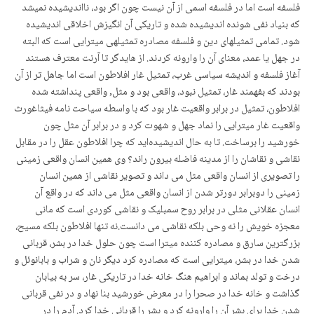
فلسفه است اما در فلسفه اسمی از آن نیست چون اگر بود، نااندیشیده نمیشد
که بنیاد نفی شونده اندیشیده شده و تاریکی آن انگیزش اخلاقی اندیشیده
شود. تمامی تمثیلهای دین و فلسفه مصادره تمثیلهی میترایی است که البته
در جهل یا عمد، معنای آن را وارونه کردند. از هایدگر تا آرنت معترف هستند
آغاز فلسفه و اندیشه سیاسی غرب، تمثیل غار افلاطون است اما جاهل تر از آن
بودند که بفهمند غار، تمثیل نبود، واقعی بود و مثل, واقعی پنداشته شده
افلاطون، تمثیل در برابر واقعیت غار بود که با واسطه سیاحت نامه فیثاغورث
واقعیت غار میترایی را نماد جهل و شهوت کرد و در برابر آن مثل چون
خورشید را برساخت. تا به حال اندیشیدەاید که چرا افلاطون عقل را در مقابل
نقاشی و نقاشان را از مدینه فاضله بیرون راند؟ وی همین انسان واقعی زمینی
را تصویری از انسان واقعی مثل می داند و تصویر نقاشی از همین انسان
زمینی را دوبرابر دورتر شدن از انسان واقعی مثل می داند که در واقع آن
انسان عقلانی مثلی در برابر روح سمبلیک و نقاشی کوردی است که مانی
معجزه خویش را نه وحی بلکه نقاشی می دانست.نه تنها افلاطون بلکه مسیح،
بزرگترین سارق و مصادره کننده میترا است چون حلول خدا در بشر، قربانی
شدن خدا در بشر، میترایی است که مصادره کرد دیگر نان و شراب و بابانوئل و
درخت و تولد بماند و ابراهیم هنگ خانه خدا در تاریکی غار، سر به بیابان
گذاشت و خانه خدا در صحرا را در معرض خورشید بنا نهاد و در نفی قربانی
شدن خدا برای بشر آن را وارونه کرد و بشر را قربانی خدا کرد. آدم را در