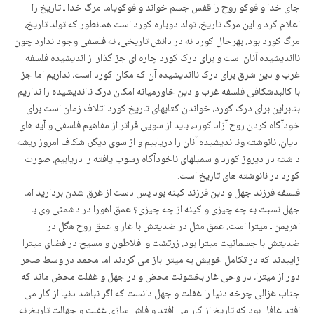
جای خدا و فوکو روح را قفس جسم خواند و فوکویاما مرگ خدا ـ تاریخ را
اعلام کرد و این مرگ تاریخ، تولد دوباره کورد است همانطور که تولد تاریخ،
مرگ کورد بود. بهرحال کورد نه در دانش تاریخی، نه فلسفی وجود ندارد چون
نااندیشیده آنان است و برای درک کورد چاره ای جز گذار از اندیشیده فلسفه
غرب و دین شرق برای درک نااندیشیده آن که مکان کورد است، نداریم اما جز
با کالبدشکافی فلسفه غرب و دین خاورمیانه امکان درک نااندیشیده را نداریم
بنابراین برای درک کورد، خواندن کتابهای تاریخ کورد اتلاف زمان است برای
خودآگاه کردن روح آزاد کورد، باید از سویی فراتر از مفاهیم فلسفی و آیه های
ادیان، نانوشته ونااندیشیده آنان را دریابیم و از سوی دیگر، شکاف امروز ریشه
داشته در دیروز کورد و سمبلهای ناخودآگاه رسوب یافته را دریابیم. صورت
کورد در نانوشته های تاریخ است.
فلسفه فرزند جهل و دین فرزند کینه بود پس دست از غرق شدن بردارید اما
جهل نسبت به چه چیزی و کینه از چه چیزی؟ عمق اهورا در دشمنی وی با
اهریمن ـ میترا است. عمق مثل در ضدیتش با غار و عمق روح هگل در
ضدیتش با جسمانیت میترا بود. زرتشت و افلاطون و مسیح در فضای میترا
زاییدند که در تکامل خویش به میترا باز می گردند اما محمد در وسط صحرا
دور از میترا، در وحی غار بخشونت محض و در جهل و غفلت محض ماند که
جناب غزالی چرخه دنیا را غفلت و جهل دانست که اگر نباشد دنیا از کار می
افتد غافل بود که تاریخ از کار می افتد و فاش سازی غفلت و جهالت تاریخ نه