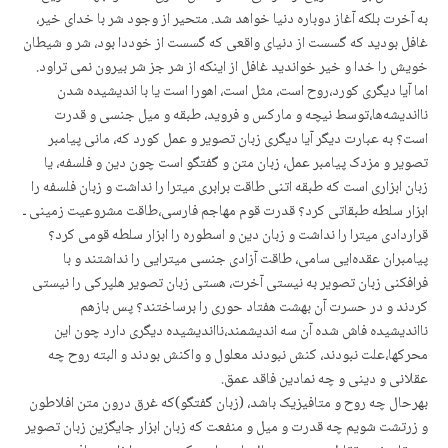
به آخرت بلکه آغاز دوباره دنیا خواهد شد. متحیر از وجود شر با خدای خیر،
غافل بودید که گسست از دنیای واقعی کە گسست از خوددا بود، شر و شیطان
خویش را خدا و خیر خواندید غافل از اینکه از شر جز شر بیرون نمی تراود.
اما آیا دیگری کورد،روح است، مثل است، اهورا است یا با اندیشیده شدن
نااندیشەها،توسط نیچه و مارکس و فروید، طبقه و میل جنسی و قدرت
است؟ به عبارت دیگر آیا دیگری زبان تصویر و عمل کورد که، مانی پیامبر
تصویر و مزدک پیامبر عمل، زبان متن و گفتگو است چون دین و فلسفه، یا
زبان ابزاری است که طبقه اتنی طاقت برابری میترا را نداشت و زبان فلسفه را
ابزار سلطه طبقاتی کرد؟ قدرت قوم مهاجم فارسی،طاقت مشروعیت زمینی ـ
قراردادی میترا را نداشت و زبان دین و اسطوره را ابزار سلطه قومی کرد؟
پیامبران عقدەایی سامی، طاقت آزادی جنسی میترایی را نداشتند و با
فرافکنی زبان تصویر به نیستی آخرت، هستی زبان تصویر هلپرکی را نیستی
کردند و در حسرت آن بهشت هفتاد حوری را برساختند؟ پس بازهم
نااندیشیده فاش شده آن سه اندیشمند،نااندیشیده دیگری دارد چون این
محرکها،علت نبودند، کنش نبودند معلول و واکنش بودند و البته روح چه
عقلانی و دینی و چه نمادین فاقد عمق.
بهرحال چه روح و متافیزیک باشد، (زبان گفتگو)که غرق درون متن افلاطون
و زرتشت شویم چه قدرت و میل و منفعت که زبان ابزار جایگزین زبان تصویر