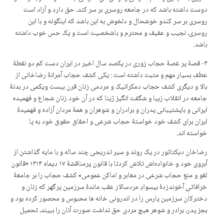
دوست داشته باشد که در جامعه روسری بر سر کند، حق دارد و آزاد است
روسری بر سر کندو خوشحال و دلخوش به این باشد که اینگونه و با این
روسری، نجیب و عفیف و محترم و باشخصیت است و یک حس خوب داشته
باشد.
۳- قصهٔ پر غصهٔ حجاب زوری در یکصد سال اخیر در ایران دست کم دو نقطهٔ
عطف بسیار مهم و مثبت داشته است : یکی کشف حجاب آمرانهٔ رضاخانی از
بالا و دیگری کشف حجاب دمکراتیک و مردمی زنان قرن بیست ویکمی در بدنهٔ
جامعه در انقلاب زیبا و شگفت انگیز ژینا که در آن خود زنان شجاع و فهمیده
ایرانی و باپشتیبانی پدران و برادران و شوهران و همهٔ مردان آزاده و فهمیدهٔ
ایران برای کشف خود خواستهٔ حجاب شرعی و احقاق حقوق خود به پا
خواسته اند.
رضاخان دیکتاتور در یک روند و سیر تدریجی چند ساله و با مایه گذاشتن از
آبروی خود و خانواده‌اش تلاش کردتا با قانون پرمناقشهٔ ۱۷ دیماه ۱۳۱۴ «قانون
لغو و منع حجاب شرعی در معابر و اماکن عمومی» کشف حجاب را بر جامعهٔ
خرافاتیِ آخوندزدهٔ بیسوادِ مردسالار عقب ماندهٔ سرزمین پرگهر که زنان و
دخترکان سرزمین پارس را در اندرونی خانه ها محبوس و محصور کرده بود و
بجز پدر، برادر و شوهر هیچ مردی حق نداشت صورت آنان را ببیند، تحمیل