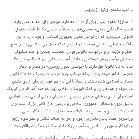
د. امیدساعدی وکیل از پاریس
۱- مبارزهٔ حقوق بنیان برای آزادی ادامه دارد. موضوع این مقاله حتی وارد
قلمرو «نافرمانی مدنی» همنمی‌شود و صرفاً به تبیین یک ظرفیت مغفول
قانونی میپردازد که در قوانین همین جمهوری اسلامی وجود دارد. بااین
راهکار حقوقی و عملیِ موجود در قوانین ۱۴۰۱ جمهوری اسلامی، بدون هیچ
خطر و هزینه ای و در نهایت قانونی بودن، جمعیت چندین و چند میلیونی
دختران نوآموز پیش دبستانی و دانش آموز دبستانی زیر ۹ ساله وزنان ۴۵
ساله به بالا قانوناً حق دارند با «پوشش بدون روسری» در معابر و انظار
عمومی ظاهر شوند بدون اینکه مرتکب جرم موضوع تبصرهٔ مادهٔ ۶۳۸ قانون
مجازات اسلامی ‌شده باشند و عملاً با این کار هم خود ازذرەای آزادی منتفع
می‌شوند و هم به یاری و کمک قهرمانان انقلاب ژینا خواهند آمد. قدمی کوچک
است برای آزادی پوشش چندین میلیون از دختران و زنان ایرانی تحت قوانین
ماقبل قرون وسطائی جمهوری اسلامی و درعین حال گامی بزرگ است برای
انسانیت و آزادی و رسیدن به سکولاریسم. بدیهیست که راهکار اصلی
وراهبردی همانا پایان دادن بی چون و چرا به حیات ننگین و عمر شوم رژیم
جنایتکار جمهوری اسلامی و تأسیس یک نظام سکولار دمکرات واقعیست.
۲- از نظر نگارنده، اساساً و از منظر خردگرایی و آزادیخواهی محض، روسری و