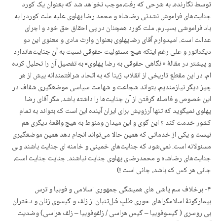
توسط نگارنده، به شرحی که رفت،موجب نخواهد شد که بعنوان یک کورد
جنایت‌های فراموش نشدنی رضاشاه و محمد رضا پهلوی علیه ملت کوردرا به
باد فراموشی بسپارم. ملت کورد همچنان در پی احقاق حق خود و اجرای
عدالت است. امیدوارم آقای رضاپهلوی بعنوان وارث مادی و معنوی این دو
دیکتاتور و علی رغم اینکه هیچ مسئولیت حقوقی نسبت به آن جنایت‌هاندارد
و پیشتر در مقالهٔ « نگاهی حقوقی به رضا پهلوی» به تفصیل آن را تحلیل کرده
ام، در این مقطع تاریخی از انقلاب ژینا که به اتحاد شرافتمندانه بیش از هر
چیز دیگر نیازمندیم، بتواند شجاعت و شهامت سیاسی موضعگیری شفاف در
این خصوص و فاصله گرفتن از آن جنایت‌ها را داشته باشد. مگر آقای رضا
پهلوی نمیگوید که تنها آرزویش برای ایران آینده این است که بتواند به تمام
کشور خدمت کند ؟ این گوی و این میدان ومنوط به هیچ واقعهٔ دیگری هم
نیست و یکی از خدماتی که همین حالا می‌تواند انجام دهد همین موضعگیری
مسئولانه است. نمی‌شود که جنایت‌های خمینی و خامنه ای جنایت باشند ولی
جنایت‌های رضاشاه و محمدرضای پهلوی جنایت نباشند. جنایت جنایت است،
جانی هر کس که باشد، جانی است !)
۴- برخلاف سم پاشی های همیشگی جمهوری اسلامی و فوبیا و ترس
بیمارگونهٔ اسلامگراهای حوری طلبِ شُل‌تنبان از زلف و گیسوی زنان و دختران
بی روسری ( گیسوفوبیا – گیس هراسی / زلفوفوبیا – زلف هراسی) وضدیت