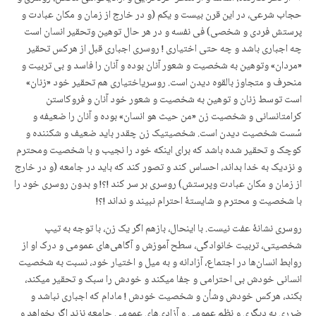
حجاب شرعی، در این قرن بیست و یکم (و در خارج از زمان و مکان عبادت و
پرستش فردی و شخصی) فی نفسه و در هر حال توهین وتحقیر انسان است
چه اجباری باشد و چه حتی اختیاری ! روسری اجباری قبل از هرکس تحقیر
«مردان» وتوهین به شخصیت و شعور آنان بوده و آنان را فاسد و بی تربیت و
منحرف و متجاوز بالقوه دیدن است. روسریاختیاری هم تحقیر خود «زنان»
است توسط زنان و توهین به شخصیت و شعور خود آنان و فروکاستن
کرامتانسانی و شخصیت زن «من حیث هو انسان» بوده و آنان را ضعیفه و
سُست شخصیت دیدن است. شخصیتیک زن چقدر باید ضعیف و شکننده و
کوچک و تحقیر شده باشد که برای اینکه خود را نجیب و با شخصیت ومحترم
و نزدیک به خدا بداند، احساس کند و تصور کند که باید در جامعه (و در خارج
از زمان و مکان عبادت وپرستش) روسری بر سر کند !؟! و بدون روسری خود را
با شخصیت و محترم و شایستهٔ احترام نبیند و نداند !؟!
روسری نشانهٔ عفت نیست. با اینحال، بازهم اگر یک زن، با توجه به تیپ
شخصیتی، تربیت خانوادگی، سطح آموزش و آگاهی‌های عمومی و درک او از
روابط انسان‌ها در اجتماع، آزادانه و به میل و اختیار خود، نسبت به شخصیت
انسانی خودش بی احترامی و جفا میکند و خودش را سبک و تحقیر میکند،
بکند، هرکس خودش وشأن و شخصیت خودش ! مادام که اجباری نباشد و
ضرری به دیگری و نظم عمومی و آزادی‌های عمومی جامعه نزند اگر بخواهد و