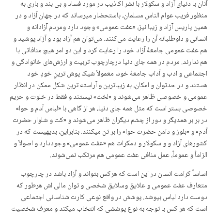
آنان با دنیای آزاد و سکولار با نشر اکاذیب در مورد فساد و بی بند و باری به
منظور فریب عوام الناس مسلمان، باستحضار میرساند که در جهان آزاد و در
همین پاریس آزاد و زیبا نیز، «عفت عمومی» وجود دارد ومردم آزادانه و
انسانی و داوطلبانه آن را رعایت می‌کنند. می‌توان هم آزاد بود و آزاد پوشید و
هم عفت عمومی جامعهٔ آزاد خود را رعایت کرد و این دو امر هیچ منافاتی با
هم ندارند. مردم در همه جای دنیا درچارچوب تربیت و ارزش‌های خانوادگی و
اجتماعی و ادب و آداب جامعهٔ خود، معمولاً شیک پوش ترینِ خودِ خود
هستند و در حدتوان و امکان، به زیباترین و آراسته ترین شکل ممکن در انظار
عمومی و خصوصی ظاهر می‌شوند و «لخت» نیستند و فقط در خلوت و حریم
خصوصی بستر است که مثل همه جای دنیا، هر از گاهی با «لباس آدم و حوا»
در برابر همدیگر و دور از چشم دیگران ظاهر می‌شوند و «کت و شلوار حضرت
آدم» و «بلوز و دامن حضرت حوا» را بر تن میکنند. بنابراین، بدیهیست که در
کشورهای آزاد و و سکولار و دمکرات هم «عفت عمومی» وجوددارد و اصولاً و
الزاماً و عموماً، عمل منافی عفت عمومی هم مرتکب نمی‌شوند.
اساساً کرامت انسان در این است که هرکس بتواند و آزاد باشد در چارچوب
متعارف عفت عمومی و علایق وسلایق شخصی و توان مالی اش هرطور که
دوست دارد لباس بپوشد. پوشش در واقع نوعی کارت شناسائی اجتماعی
است که هر کس با توجه به نوع پوششی که انتخاب میکند و معرف شخصیت