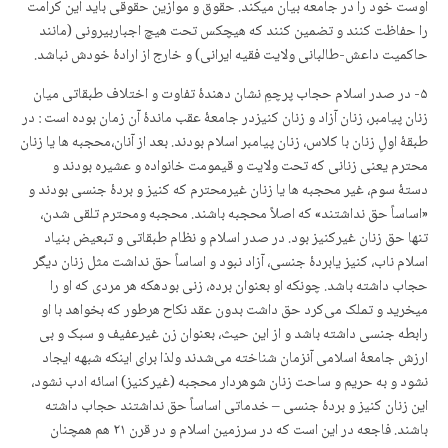
اوست خود را در جامعه بیان میکند. حقوق و موازین حقوقی باید این کرامت
را حفاظت کنند و تضمین کنند که هیچکس تحت هیچ اجباربیرونی (مانند
حاکمیت داعش-طالبانی ولایت فقیه ایرانی) و خارج از ارادهٔ خودش نباشد.
۵- در صدر اسلام حجاب پرچمِ نشان دهندهٔ تفاوت و اختلاف طبقاتی میان
زنان پیامبر، زنان آزاد و زنان کنیزدر جامعهٔ عقب ماندهٔ آن زمان بوده است : در
طبقهٔ اولِ زنان با کلاس، زنان پیامبر اسلام بودند. بعد از آنان،محجبه ها یا زنان
محترم یعنی زنانی که تحت ولایت و قیمومت خانواده و عشیره بودند و
دستهٔ سوم، غیر محجبه ها یا زنان غیرمحترم که کنیز و بردهٔ جنسی بودند و
«اساساً حق نداشتند» که اصلاً محجبه باشند. محجبه ومحترم تلقی شدن،
تنها حق زنان غیرکنیز بود. در صدر اسلام و نظام طبقاتی و تبعیض بنیاد
اسلام ناب، کنیز یابردهٔ جنسی، آزاد نبود و اساساً حق نداشت مثل زنان دیگر
حجاب داشته باشد. چونکه او بعنوان برده، زنی بودهکه هر مردی که او را
میخرید و تملک می‌کرد حق داشت بدون عقد نکاح هرطور که بخواهد با او
رابطه جنسی داشته باشد و از این حیث، بعنوان زن غیرعفیف و سبک و بی
ارزش جامعهٔ اسلامی آنزمان شناخته می‌شدند ولذا برای اینکه شبهه ایجاد
نشود و به حریم و ساحت زنان شوهردار محجبه (غیرکنیز) اسائه ادب نشود،
این زنان کنیز و بردهٔ جنسی – خدماتی اساساً حق نداشتند حجاب داشته
باشند. فاجعە در این است کە در سرزمین اسلام و در قرن ٢١ هم همچنان