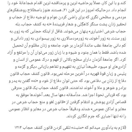
کند و با این کار، عملاً پرحاشیه ترین و پرمناقشه ترین اقدام شجاعانهٔ خود را
انجام داد. درحالیکه امروز در این قرن ۲۱، هستند هنوز باصطلاح روشنفکرهای
مردمی و سطحی نگری کە برای راضی کردن عوام و توجیه دفاع از حجاب و
تحقیر زنان، پشت سنگر کاهگِلی و شعار فریبندهٔ «نه به کشف حجاب، بله
حجاب شرعی اختیاری» پنهان می‌شوند، غافل از اینکه حجابی که به زور، به
زور سنت، به زور آخوند، به زورمردسالاری، به زور بیسوادی، به زور نادانی و
کم دانیِ جامعهٔ عقب ماندهٔ آنزمان بر خود جامعه و زنان مظلوم آن تحمیل
شده باشد، فقط با همان مِتود و شیوه و با زبان زور می‌توان آن را مرتفع و آزاد
کرد. اگر جامعهٔ آنزمان دارای سطح بالائی از فهم و درک عمومی از انسان و
آزادی‌های او میبود طبیعتاً نیازی به تفهیم و تفاهم بازبانی دیگر و گزمە و
پلیس و زبان قوهٔ قهریه در آخرین مرحله نمی‌بود. قانون کشف حجاب قانون
دفاع از زنان بی دفاعی بود که حتی توان دفاع از خود و «نه» گفتن به پدر و
برادر و شوهر و ملا و آخوند نداشتند. قانون کشف حجاب یک قانون مترقی
بود که قربانی نحوهٔ اجرا شد. متأسفانه دهها سال بعد، آخوندها موفق به
قصاص آزادی پوشش و انتقام گرفتن از «قانون لغو و منع حجاب شرعی در
معابر و اماکن عمومی» شدند ودقیقاً حجاب شرعی در معابر و انظار عمومی
را نه تنها اجباری که جرم انگاری کردند.
(لازم به یادآوری میدانم که «مثبت» تلقی کردن قانون کشف حجاب ۱۳۱۴