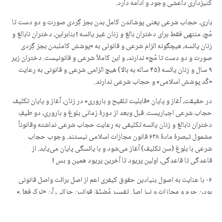
کنیزداری داعشی وجود و ادامه دارد.
باری، حجاب شرعی یعنی پوشاندن کامل بدن بجز گِردی صورت و دو دست تا
مُچ، منتهی فقط برای دختران بالغ و زنان غیر یائسه ! بنابراین، دختران نابالغ و
زنان یائسه، هیچگونه الزام شرعی و قانونی به «پوشش کاملبدن بجز گِردی
صورت و دو دست تا مُچ» ندارند، و این کاملاً شرعی و قانونیست. دختران زیر
۹ سال و زنان یائسه (۴۵ ساله به بالا) هیچ الزامی شرعی و قانونی به رعایت
«کُد پوشش اسلامی» و حجاب شرعی ندارند.
در حقیقت، آغاز و پایان «قابلیت تلقیح و باروری» در زنان، آغاز و پایان تکلیف
حجاب شرعی اجباریست. قبل وبعد از دورهٔ زمانی بلوغ و باروری، دو طیفِ
دختران نابالغ و زنان یائسه تکلیفی به رعایت حجاب شرعی نداشته وقانوناً
مشمول تبصرهٔ مادهٔ ۶۳۸ قانون مجازات اسلامی نیستند. وجوب حجاب
شرعی با بلوغ (سن تکلیف) آغاز می‌شود و با یائسگی پایان می‌یابد. از
قاعدگی تا قاعدگی، اولین پریود تا آخرین پریود همین و بس !
۶- با عنایت به اصول بنیادین حقوق کیفری اعم از اصل برائت واصل قانونی
بودن جرم و مجازات و نیز اصل تفسیر مُضیَّق قوانین جزائی، آن «ترک فعل»
که توسط قانونگذار در جمهوری اسلامی و در تبصرهٔ مادهٔ ۶۳۸قانون مجازات
اسلامی جرم انگاری شده است، فقط و فقط نداشتن حجاب شرعی (بی