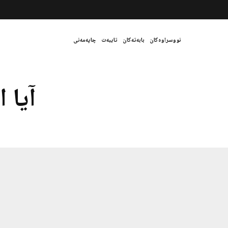
نووسراوەکان
بابەتەکان
تایبەت
چاپەمەنی
آیا 