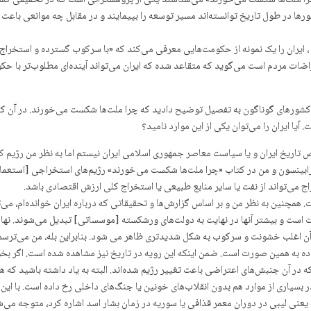
«چرا ملت‌ها شکست می‌خورند» می‌شناسند یکی از پژوهشگرانی است که در تحقیقی گست
ورها در طول تاریخ توانسته‌اند مسیر توسعه را بپیمایند و در مقابل چه موانعی باعث
ز ، ایران را یک نمونه از حکومت‌هایی معرفی می‌کند که «با سرکوب گسترده و استخراج م
 مردم است می‌گوید که متقاعد شده که ایران می‌تواند آینده‌ای مطلوب‌تر با حکوم
کشورهای گوناگون به تفصیل توضیح دادید که چرا ملت‌ها شکست می‌خورند. در آن کتاب
آیا ایران را می‌توان یکی از این موارد نامید؟
صص تاریخ ایران و یا سیاست معاصر جمهوری اسلامی ایران نیستم اما به نظر من رژیم 
بینسون و من در کتاب «چرا ملت‌ها شکست می‌خورند» رژیم‌های استخراجی [استعماری
ج می‌تواند از نفت یا سایر منابع طبیعی یا استخراج کلی ارزش اقتصادی باشد.
مچنین به نظر من و بر اساس گزارش‌ها و تحقیقاتی که درباره ایران خوانده‌ام، می
ست است و بیشتر آنها در نهایت به دولت‌های ورشکسته [موسساتی] تبدیل می‌شوند. نها
آن اغلب خشونت و سرکوب به شکل شدیدتری ظاهر می شود. بنابراین بله، من می‌ترسم
 داده به همین صورت است. ضمن اینکه این رویه در تاریخ نیز مشاهده شده است. اگر ب
د زیادی وجود دارد که در آن جنبش‌های اعتراضی باعث تغییر رژیم شده‌اند. البته به یاد داشته ب
یاری از موارد هم بدون انقلاب‌های خونین یا جنگ‌های داخلی رخ داده است. با این حا
نه یعنی لیبی در دوران معمر قذافی یا سوریه در زمان بشار اسد اشاره کرد، متوجه م