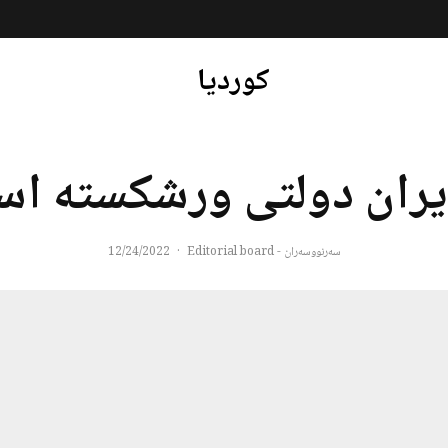
کوردیا
ایران دولتی ورشکسته ا
سەرنووسەران - Editorial board
·
12/24/2022