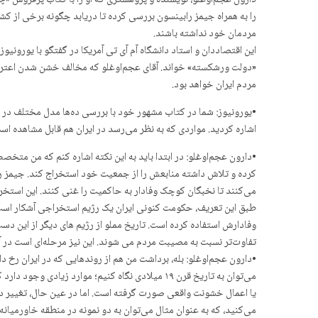
دارون عجم‌اوغلو، نویسنده و پژوهشگری که او را با کتاب پرفروش 
را به همراه جیمز رابینسون بررسی کرده تا دریابد چگونه برخی از کش
مردمان خود نداشته باشند.
این اقتصاددان و استاد دانشگاه آم آی تی آمریکا در گفتگو با یورونیو
«دولت ورشکسته» خواند. آقای عجم‌اوغلو که مخالف خشن شدن اعتراضات
مردم ایران خواهد بود.
•یورونیوز: شما در کتاب مشهور خود با بررسی ده‌ها مدل مختلف در 
اشاره کردید. مواردی که به نظر می‌رسد در ایران هم قابل مشاهده است. 
•دارون عجم‌اوغلو: در ابتدا باید به این نکته اشاره کنم که من متخ
کرده و تلاش داشته منابعش را از جمعیت خود استخراج کند. جیمز را
می‌کنند تا نخبگان کوچک وفادار به حاکمیت را غنی کنند. این استخرا
طبق این تعریف، حکومت کنونی ایران یک رژیم استخراجی آشکار است. ه
وفادارش استفاده کرده است. تاریخ مملو از رژیم های دیگر از این د
تفاوت‌تر نسبت به مصیبت مردم می شوند. این نیز مرحله‌ای است در 
•دارون عجم‌اوغلو: بله، برداشت من هم از روندهایی که در ایران رخ
می‌توان به تاریخ قرن ۱۹ میلادی نگاه کنیم؛ موار
یا اعمال خشونت واقعی صورت گرفته است. اما در عین حال، تغییر در بس
می‌کنید، که به عنوان مثال می‌توان به دو نمونه در منطقه خاورمیا