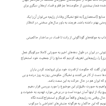
رده، ده‌ها نمونه از حکومت‌های کشورهای مختلف در سرتاسر جهان
 شده شمار بیشتری از حکومت‌ها جز فقر و فساد ارمغان دیگری برای
نابع [استعماری] به نفع نخبگان وفادار رژیم» می‌توان آن‌را یک
تی‌ بهتر داشته باشد، هرچند به باور سال‌های سختی در انتظار
 به مولفه‌های گوناگونی از رانت تا فساد در ساختار حاکمیتی
کنونی در ایران در طول دهه‌های اخیر به صورتی کاملا سرکوبگر عمل
] را، رژیم‌هایی تعریف کردیم که منابع را از جمعیت خود استخراج
‌توان گفت که حکومت از قدرت خود برای ثروتمند کردن یاران
دها دست از کار می‌کشند و نخبگان حکومتی روز به روز درنده و بی
 که ایران هم در حال حرکت به این سمت باشد.
خواهیم به صورت دقیق‌تر این موضوع را مورد بررسی قرار دهیم
اشید که هیچ یک از اینها آسان نبوده است و در برخی موارد تهدید به خشونت و
ل، وقتی به رژیم‌های واقعاً سرکوبگر و استخراج‌کننده نگاه
ی‌شویم که این حاکمان به هرگونه جنبش‌های اعتراضی با سرکوب