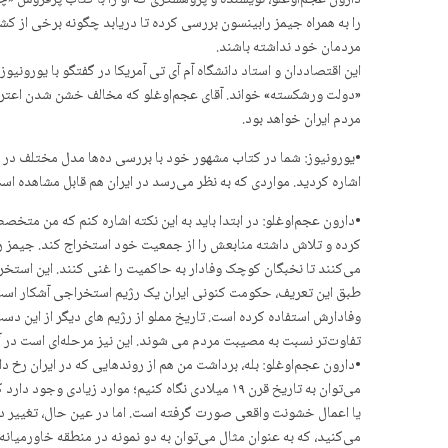
دارون عجم‌اوغلو، نویسنده و پژوهشگری که او را با کتاب پرفروش 
را به همراه جیمز رابینسون بررسی کرده تا دریابد چگونه برخی از کش
مردمان خود نداشته باشند.
این اقتصاددان و استاد دانشگاه آم آی تی آمریکا در گفتگو با یورونیو
«دولت ورشکسته» خواند. آقای عجم‌اوغلو که مخالف خشن شدن اعتراضات
مردم ایران خواهد بود.
•یورونیوز: شما در کتاب مشهور خود با بررسی ده‌ها مدل مختلف در 
اشاره کردید. مواردی که به نظر می‌رسد در ایران هم قابل مشاهده است. 
•دارون عجم‌اوغلو: در ابتدا باید به این نکته اشاره کنم که من متخ
کرده و تلاش داشته منابعش را از جمعیت خود استخراج کند. جیمز را
می‌کنند تا نخبگان کوچک وفادار به حاکمیت را غنی کنند. این استخرا
طبق این تعریف، حکومت کنونی ایران یک رژیم استخراجی آشکار است. ه
وفادارش استفاده کرده است. تاریخ مملو از رژیم های دیگر از این د
تفاوت‌تر نسبت به مصیبت مردم می شوند. این نیز مرحله‌ای است در 
•دارون عجم‌اوغلو: بله، برداشت من هم از روندهایی که در ایران رخ
می‌توان به تاریخ قرن ۱۹ میلادی نگاه کنیم؛ موار
یا اعمال خشونت واقعی صورت گرفته است. اما در عین حال، تغییر در بس
می‌کنید، که به عنوان مثال می‌توان به دو نمونه در منطقه خاورمیا