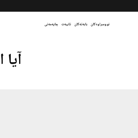
نووسراوەکان
بابەتەکان
تایبەت
چاپەمەنی
آیا 