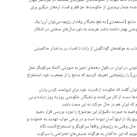
رده، ده‌ها نمونه از حکومت‌های کشورهای مختلف در سرتاسر جهان
 شده شمار بیشتری از حکومت‌ها جز فقر و فساد ارمغان دیگری برای
نابع [استعماری] به نفع نخبگان وفادار رژیم» می‌توان آن‌را یک
تی‌ بهتر داشته باشد، هرچند به باور سال‌های سختی در انتظار
 به مولفه‌های گوناگونی از رانت تا فساد در ساختار حاکمیتی
کنونی در ایران در طول دهه‌های اخیر به صورتی کاملا سرکوبگر عمل
] را، رژیم‌هایی تعریف کردیم که منابع را از جمعیت خود استخراج
‌توان گفت که حکومت از قدرت خود برای ثروتمند کردن یاران
دها دست از کار می‌کشند و نخبگان حکومتی روز به روز درنده و بی
 که ایران هم در حال حرکت به این سمت باشد.
خواهیم به صورت دقیق‌تر این موضوع را مورد بررسی قرار دهیم
اشید که هیچ یک از اینها آسان نبوده است و در برخی موارد تهدید به خشونت و
ل، وقتی به رژیم‌های واقعاً سرکوبگر و استخراج‌کننده نگاه
ی‌شویم که این حاکمان به هرگونه جنبش‌های اعتراضی با سرکوب