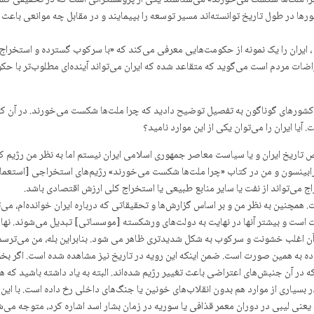
«چرا ملت‌ها شکست می‌خورند» می‌شناسند یکی از پژوهشگرانی است که در تحقیقی گست
ورها در طول تاریخ توانسته‌اند مسیر توسعه را بپیمایند و در مقابل چه موانعی باعث
ز ، ایران را یک نمونه از حکومت‌هایی معرفی می‌کند که «با سرکوب گسترده و استخراج م
 مردم است می‌گوید که متقاعد شده که ایران می‌تواند آینده‌ای مطلوب‌تر با حکوم
کشورهای گوناگون به تفصیل توضیح دادید که چرا ملت‌ها شکست می‌خورند. در آن کتاب
آیا ایران را می‌توان یکی از این موارد نامید؟
صص تاریخ ایران و یا سیاست معاصر جمهوری اسلامی ایران نیستم اما به نظر من رژیم 
بینسون و من در کتاب «چرا ملت‌ها شکست می‌خورند» رژیم‌های استخراجی [استعماری
ج می‌تواند از نفت یا سایر منابع طبیعی یا استخراج کلی ارزش اقتصادی باشد.
مچنین به نظر من و بر اساس گزارش‌ها و تحقیقاتی که درباره ایران خوانده‌ام، می
ست است و بیشتر آنها در نهایت به دولت‌های ورشکسته [موسساتی] تبدیل می‌شوند. نها
آن اغلب خشونت و سرکوب به شکل شدیدتری ظاهر می شود. بنابراین بله، من می‌ترسم
 داده به همین صورت است. ضمن اینکه این رویه در تاریخ نیز مشاهده شده است. اگر ب
د زیادی وجود دارد که در آن جنبش‌های اعتراضی باعث تغییر رژیم شده‌اند. البته به یاد داشته ب
یاری از موارد هم بدون انقلاب‌های خونین یا جنگ‌های داخلی رخ داده است. با این حا
نه یعنی لیبی در دوران معمر قذافی یا سوریه در زمان بشار اسد اشاره کرد، متوجه م