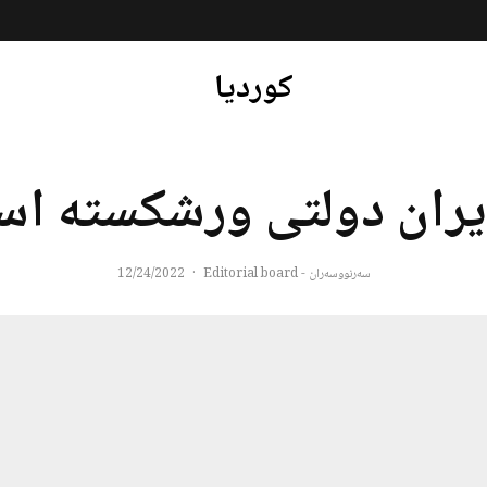
کوردیا
ایران دولتی ورشکسته ا
سەرنووسەران - Editorial board
·
12/24/2022