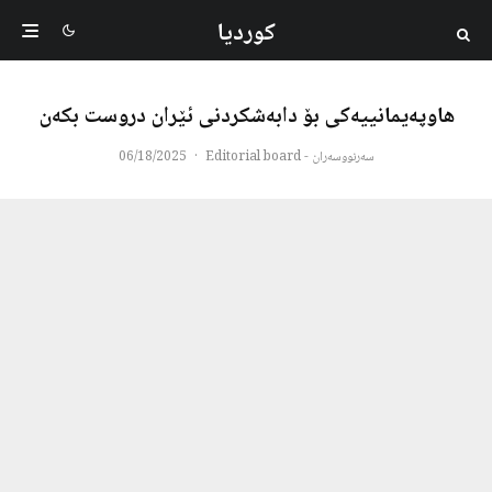
کوردیا
هاوپەیمانییەکی بۆ دابەشکردنی ئێران دروست بکەن
سەرنووسەران - Editorial board
·
06/18/2025