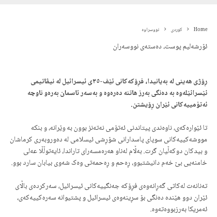
Home
کوردی
نووسراوە
ئۆرشەلیم پوست، دەستەی نووسەران
ڕۆژی هەینی لە بەیانیدا، فڕۆکەکانی ئێف-٣٥ی ئیسرائیل لە نیڤاتیمی
ئێسرائێلەوە بە دەنگی بەرز هاتنە دەرەوە و بەسەر ئاسمان بەرەو ناوچە
ئەتۆمییەکانی ئێران ڕۆیشتن.
تا ئێوارەکەی، ناوەندی پیتاندنی ئەتۆمی نەتەنز بوون به وێرانە، و بنکە
مووشەکییەکانی سوپای پاسدارانی شۆڕشی ئیسلامی لە دەوروبەری کرماشان
و بیدکان دوکەڵیان گرت. بەڵام لەناو هەرەمسەرای تاراندا، ئایەتوڵڵا عەلی
خامنەیی بێ خەم دانیشتبوو، ڕەحم و ڕەحمەتی وەک شەوی بیابان سارد بوو.
تەنانەت لەکاتی گەڕانەوەی فڕۆکە جەنگییەکانی ئیسرائیل، سەرکردەی باڵای
ئێران دوو هێندە دەنگی بۆ سڕینەوەی ئیسرائیل و پشتیوانە سەرەکییەکەی،
ئەمریکا بەرزبووەتەوە.