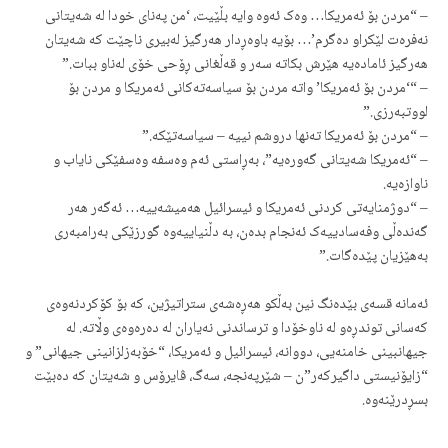
– “مردن بۆ ئەمریکا… وەک ئەوە وایە بڵێیت، ‘من پەنای خودا لە شەیتانی
نەفرەت لێکراو دەگرم’… بۆیە باوەڕدار هەرگیز لەبیری ناچێت کە شەیتان
هەرگیز ئامادەیە هێرش بکاتە سەر و قەڵغانی ڕۆحی خۆی لەناو ببات.”
– “‘مردن بۆ ئەمریکا’ واتە مردن بۆ سیاسەتەکانی ئەمریکا و مردن بۆ
لووتبەرزی.”
– “مردن بۆ ئەمریکا تەنها دروشم نییە – سیاسەتێکە.”
– “ئەمریکا شەیتانی گەورەیە”، بەڕاستی ئەم وەسفە وەسفێکی نایاب و
ناوازەیە.
– “دوژمنایەتی کردنی ئەمریکا و ئیسرائیل هەمیشەییە… ئەگەر هەر
گەندەڵی وفەسادییەک ئەنجام بدەن، بە دڵنیاییەوە گورزێکی بەرامبەری
بەهێزیان پێدەگات.”
ئەمانە قسەی بێدەنگ نین بەڵکو هەڕەشەی ستراتیژین، کە بۆ کۆکردنەوەی
کەسانی توندڕەو لە ناوخۆدا و ترساندنی نەیاران لە دەرەوەی وڵاته. لە
جیهانبینی خامنەیی، دووانە، ئیسرائیل و ئەمریکا، “خۆبەزلزانینی جیهانی” و
“زایۆنیستی داگیرکەر”ن – شێرپەنجە، سەگ، ڤایرۆس و شەیتان کە دەبێت
بسڕدرێنەوە.