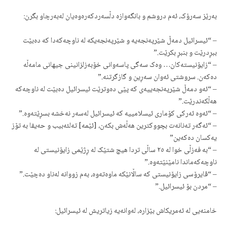
بەرێز سەرۆک، ئەم دروشم و بانگەوازە دڵسەردکەرەوەیان لەبەرچاو بگرن:
– “ئیسرائیل دمەڵ شێرپەنجەیە و شێرپەنجەیکە لە ناوچەکەدا کە دەبێت
ببڕدرێت و بنبڕ بکرێت.”
– “زایۆنیستەکان… وەک سەگی پاسەوانی خۆبەزلزانینی جیهانی مامەڵە
دەکەن. سروشتی ئەوان سەڕین و گازگرتنە.”
– “ئەو دمەڵ شێرپەنجەییەی کە پێی دەوترێت ئیسرائیل دەبێت لە ناوچەکە
هەڵکەندرێت.”
– “ئەوە ئەرکی کۆماری ئیسلامییە کە ئیسرائیل لەسەر نەخشە بسڕێتەوە.”
– “ئەگەر تەنانەت بچووکترین هەڵەش بکەن، [ئێمە] تەلئەبیب و حەیفا بە تۆز
یەکسان دەکەین”
– “بە فەزڵی خوا لە ٢٥ ساڵی تردا هیچ شتێک لە ڕژێمی زایۆنیستی لە
ناوچەکەماندا نامێنێتەوە.”
– “ڤایرۆسی زایۆنیستی کە ساڵانێکە ماوەتەوە، بەم زووانە لەناو دەچێت.”
– “مردن بۆ ئیسرائیل.”
خامنەیی لە ئەمریکاش بێزارە، لەوانەیە زیاتریش لە ئیسرائیل: