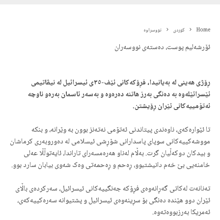
Home
کوردی
نووسراوە
ئۆرشەلیم پوست، دەستەی نووسەران
ڕۆژی هەینی لە بەیانیدا، فڕۆکەکانی ئێف-٣٥ی ئیسرائیل لە نیڤاتیمی
ئێسرائێلەوە بە دەنگی بەرز هاتنە دەرەوە و بەسەر ئاسمان بەرەو ناوچە
ئەتۆمییەکانی ئێران ڕۆیشتن.
تا ئێوارەکەی، ناوەندی پیتاندنی ئەتۆمی نەتەنز بوون به وێرانە، و بنکە
مووشەکییەکانی سوپای پاسدارانی شۆڕشی ئیسلامی لە دەوروبەری کرماشان
و بیدکان دوکەڵیان گرت. بەڵام لەناو هەرەمسەرای تاراندا، ئایەتوڵڵا عەلی
خامنەیی بێ خەم دانیشتبوو، ڕەحم و ڕەحمەتی وەک شەوی بیابان سارد بوو.
تەنانەت لەکاتی گەڕانەوەی فڕۆکە جەنگییەکانی ئیسرائیل، سەرکردەی باڵای
ئێران دوو هێندە دەنگی بۆ سڕینەوەی ئیسرائیل و پشتیوانە سەرەکییەکەی،
ئەمریکا بەرزبووەتەوە.