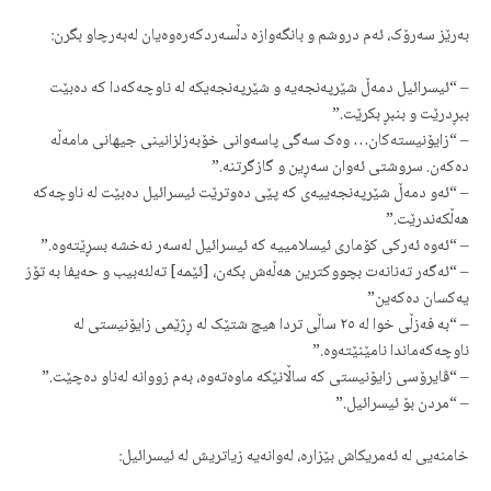
بەرێز سەرۆک، ئەم دروشم و بانگەوازە دڵسەردکەرەوەیان لەبەرچاو بگرن:
– “ئیسرائیل دمەڵ شێرپەنجەیە و شێرپەنجەیکە لە ناوچەکەدا کە دەبێت
ببڕدرێت و بنبڕ بکرێت.”
– “زایۆنیستەکان… وەک سەگی پاسەوانی خۆبەزلزانینی جیهانی مامەڵە
دەکەن. سروشتی ئەوان سەڕین و گازگرتنە.”
– “ئەو دمەڵ شێرپەنجەییەی کە پێی دەوترێت ئیسرائیل دەبێت لە ناوچەکە
هەڵکەندرێت.”
– “ئەوە ئەرکی کۆماری ئیسلامییە کە ئیسرائیل لەسەر نەخشە بسڕێتەوە.”
– “ئەگەر تەنانەت بچووکترین هەڵەش بکەن، [ئێمە] تەلئەبیب و حەیفا بە تۆز
یەکسان دەکەین”
– “بە فەزڵی خوا لە ٢٥ ساڵی تردا هیچ شتێک لە ڕژێمی زایۆنیستی لە
ناوچەکەماندا نامێنێتەوە.”
– “ڤایرۆسی زایۆنیستی کە ساڵانێکە ماوەتەوە، بەم زووانە لەناو دەچێت.”
– “مردن بۆ ئیسرائیل.”
خامنەیی لە ئەمریکاش بێزارە، لەوانەیە زیاتریش لە ئیسرائیل: