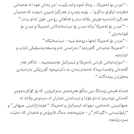
– “مردن بۆ ئەمریکا… وەک ئەوە وایە بڵێیت، ‘من پەنای خودا لە شەیتانی
نەفرەت لێکراو دەگرم’… بۆیە باوەڕدار هەرگیز لەبیری ناچێت کە شەیتان
هەرگیز ئامادەیە هێرش بکاتە سەر و قەڵغانی ڕۆحی خۆی لەناو ببات.”
– “‘مردن بۆ ئەمریکا’ واتە مردن بۆ سیاسەتەکانی ئەمریکا و مردن بۆ
لووتبەرزی.”
– “مردن بۆ ئەمریکا تەنها دروشم نییە – سیاسەتێکە.”
– “ئەمریکا شەیتانی گەورەیە”، بەڕاستی ئەم وەسفە وەسفێکی نایاب و
ناوازەیە.
– “دوژمنایەتی کردنی ئەمریکا و ئیسرائیل هەمیشەییە… ئەگەر هەر
گەندەڵی وفەسادییەک ئەنجام بدەن، بە دڵنیاییەوە گورزێکی بەرامبەری
بەهێزیان پێدەگات.”
ئەمانە قسەی بێدەنگ نین بەڵکو هەڕەشەی ستراتیژین، کە بۆ کۆکردنەوەی
کەسانی توندڕەو لە ناوخۆدا و ترساندنی نەیاران لە دەرەوەی وڵاته. لە
جیهانبینی خامنەیی، دووانە، ئیسرائیل و ئەمریکا، “خۆبەزلزانینی جیهانی” و
“زایۆنیستی داگیرکەر”ن – شێرپەنجە، سەگ، ڤایرۆس و شەیتان کە دەبێت
بسڕدرێنەوە.