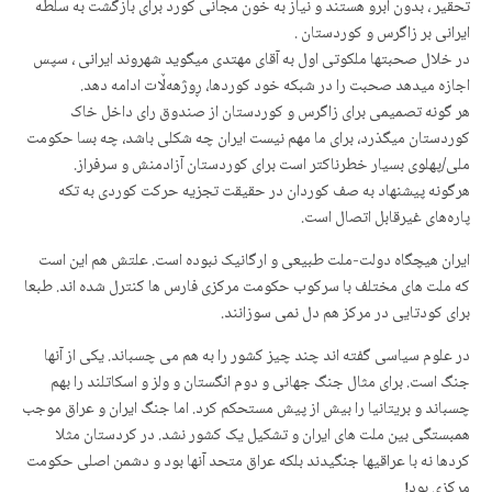
تحقیر ، بدون آبرو هستند و نیاز به خون مجانی کورد برای بازگشت به سلطه
ایرانی بر زاگرس و کوردستان .
در خلال صحبتها ملکوتی اول به آقای مهتدی میگوید شهروند ایرانی ، سپس
اجازه میدهد صحبت را در شبکه خود کوردها، ڕوژهەڵات ادامه دهد.
هر گونه تصمیمی برای زاگرس و کوردستان از صندوق رای داخل خاک
کوردستان میگذرد، برای ما مهم نیست ایران چه شکلی باشد، چه بسا حکومت
ملی/پهلوی بسیار خطرناکتر است برای کوردستان آزادمنش و سرفراز.
هرگونه پیشنهاد به صف کوردان در حقیقت تجزیه حرکت کوردی به تکه
پارەهای غیرقابل اتصال است.
ایران هیچگاه دولت-ملت طبیعی و ارگانیک نبودە است. علتش هم این است
که ملت های مختلف با سرکوب حکومت مرکزی فارس ها کنترل شده اند. طبعا
برای کودتایی در مرکز هم دل نمی سوزانند.
در علوم سیاسی گفته اند چند چیز کشور را به هم می چسباند. یکی از آنها
جنگ است. برای مثال جنگ جهانی و دوم انگستان و ولز و اسکاتلند را بهم
چسباند و بریتانیا را بیش از پیش مستحکم کرد. اما جنگ ایران و عراق موجب
همبستگی بین ملت های ایران و تشکیل یک کشور نشد. در کردستان مثلا
کردها نه با عراقیها جنگیدند بلکه عراق متحد آنها بود و دشمن اصلی حکومت
مرکزی بود!