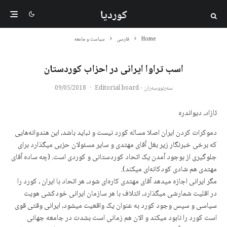
کوردیا
Home
فارسی
سیاست و جامعه
اسب تراوا ایرانی در احزاب کوردستان
سەرنووسەران - Editorial board
·
09/05/2018
ئازاد، دیواندره
دموکرات کردن ایران اصلا مساله کورد نیست و نباید باشد، این هندوانەهایی
که برخی خبرنگار زیر بغل آقای مهتدی و ساير مسئولان حزبی میگذارد برای
جلوگیری از بوجود آمدن یک اتحاد کوردستانی و کوردی است. (چه سادە آقای
مهتدی هم شادی کودکانەای میکند).
مگر ایرانی اجازه میدهد آقای مهتدی کارەای شود، هر اتحاد با ایران ، کورد را
در اقلیت شمارشی میگذارد، ائتلاف با هر سازمان ایرانی خودکشی هویت
سیاسی و سپس وجود کورد به عنوان یک واقعیت میشود، ایرانی وقتی قوی
است کورد را نابود میکند و الان هم زمانی است بشدت در جامعه جهانی