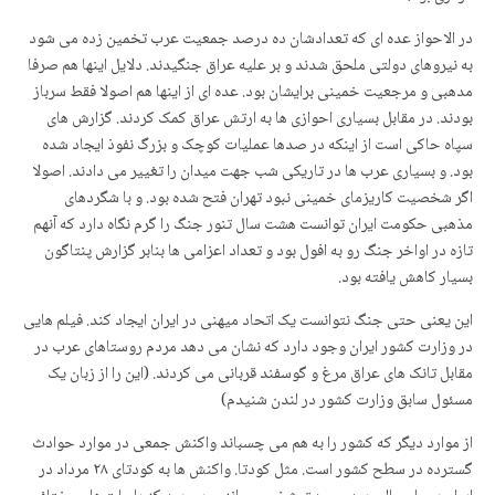
در الاحواز عده ای که تعدادشان ده درصد جمعیت عرب تخمین زده می شود
به نیروهای دولتی ملحق شدند و بر علیه عراق جنگیدند. دلایل اینها هم صرفا
مدهبی و مرجعیت خمینی برایشان بود. عده ای از اینها هم اصولا فقط سرباز
بودند. در مقابل بسیاری احوازی ها به ارتش عراق کمک کردند. گزارش های
سپاه حاکی است از اینکه در صدها عملیات کوچک و بزرگ نفوذ ایجاد شده
بود. و بسیاری عرب ها در تاریکی شب جهت میدان را تغییر می دادند. اصولا
اگر شخصیت کاریزمای خمینی نبود تهران فتح شده بود. و با شگردهای
مذهبی حکومت ایران توانست هشت سال تنور جنگ را گرم نگاه دارد که آنهم
تازه در اواخر جنگ رو به افول بود و تعداد اعزامی ها بنابر گزارش پنتاگون
بسیار کاهش یافته بود.
این یعنی حتی جنگ نتوانست یک اتحاد میهنی در ایران ایجاد کند. فیلم هایی
در وزارت کشور ایران وجود دارد که نشان می دهد مردم روستاهای عرب در
مقابل تانک های عراق مرغ و گوسفند قربانی می کردند. (این را از زبان یک
مسئول سابق وزارت کشور در لندن شنیدم)
از موارد دیگر که کشور را به هم می چسباند واکنش جمعی در موارد حوادث
گسترده در سطح کشور است. مثل کودتا. واکنش ها به کودتای ٢٨ مرداد در