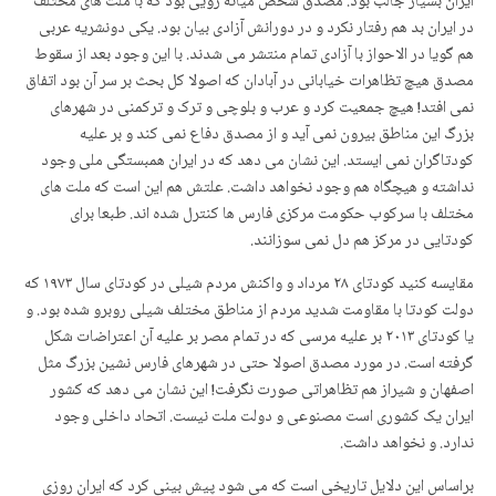
ایران بسیار جالب بود. مصدق شخص میانه رویی بود که با ملت های مختلف
در ایران بد هم رفتار نکرد و در دورانش آزادی بیان بود. یکی دونشریه عربی
هم گویا در الاحواز با آزادی تمام منتشر می شدند. با این وجود بعد از سقوط
مصدق هیچ تظاهرات خیابانی در آبادان که اصولا کل بحث بر سر آن بود اتفاق
نمی افتد! هیچ جمعیت کرد و عرب و بلوچی و ترک و ترکمنی در شهرهای
بزرگ این مناطق بیرون نمی آید و از مصدق دفاع نمی کند و بر علیه
کودتاگران نمی ایستد. این نشان می دهد که در ایران همبستگی ملی وجود
نداشته و هیچگاه هم وجود نخواهد داشت. علتش هم این است که ملت های
مختلف با سرکوب حکومت مرکزی فارس ها کنترل شده اند. طبعا برای
کودتایی در مرکز هم دل نمی سوزانند.
مقایسه کنید کودتای ٢٨ مرداد و واکنش مردم شیلی در کودتای سال ١٩٧٣ که
دولت کودتا با مقاومت شدید مردم از مناطق مختلف شیلی روبرو شده بود. و
یا کودتای ٢٠١٣ بر علیه مرسی که در تمام مصر بر علیه آن اعتراضات شکل
گرفته است. در مورد مصدق اصولا حتی در شهرهای فارس نشین بزرگ مثل
اصفهان و شیراز هم تظاهراتی صورت نگرفت! این نشان می دهد که کشور
ایران یک کشوری است مصنوعی و دولت ملت نیست. اتحاد داخلی وجود
ندارد. و نخواهد داشت.
براساس این دلایل تاریخی است که می شود پیش بینی کرد که ایران روزی