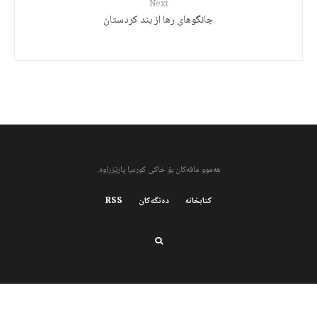
Next
جانگوهای رها از بند کردستان
هەموو مافەکان بۆ خاکی کوردیا پارێزراوە.
کتابخانه
دەنگەکان
RSS