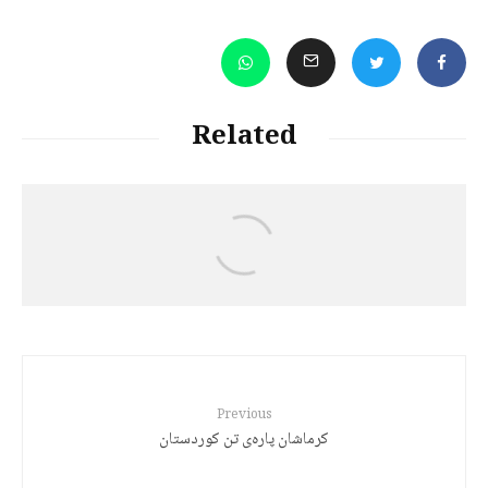
Related
د. هێرش قادری
کورد: کوتولۀ سیاسی و غولهای رویایی
Previous
كرماشان پارەى تن كوردستان