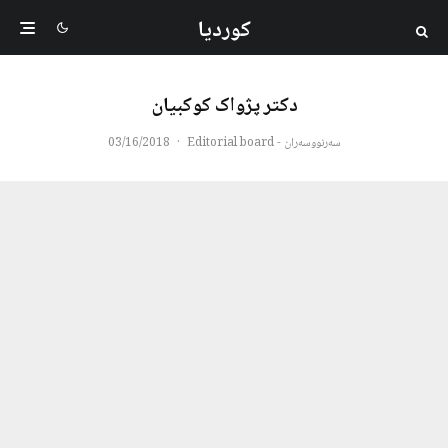
کوردیا
دکتر پژواک کوکبیان
سەرنووسەران - Editorial board
·
03/16/2018