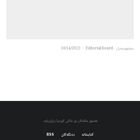
سەرنووسەران - Editorial board
·
10/14/2022
هەموو مافەکان بۆ خاکی کوردیا پارێزراوە.
کتابخانه
دەنگەکان
RSS