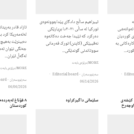
ە
ئیبراهیم ساڵح دادگای پێداچوونەوەی
ئازاد قادر بەریتا
ئەوانەشى
تورکیا لە ساڵی ٢٠٢١دا بڕیارێکی
لەئەمەریکا کرد 
ی کوردیان
دەرکرد کە تێیدا جەخت دەکاتەوە
دەبینرێت بەهیچ 
ارەکانى بە
نەقیبێکی (کاپتن) تورک فەرمانی
جەنگی نێوان ئەمە
رد...
سووتاندنی گوندێکی...
لەگەڵ ئێران...
MORE/درێژەی بابەت
MORE/درێژەی بابەت
·
سەرنووسەران - Editorial board
·
سەرنووسەران - Editorial board
06/14/2026
06/06/2026
 کێشەی
سلێمانی داگیرکراوه
٨ قۆناغ لەبەردە
هاوچەرخ
کوردستان