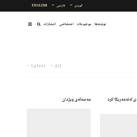
کوردی
فارسی
ENGLISH
نوشتەها
موضوعات
اختصاصی
انتشارات
Latest
All
ی لەئەمەریکا کرد
مەسەلەی ویژدان