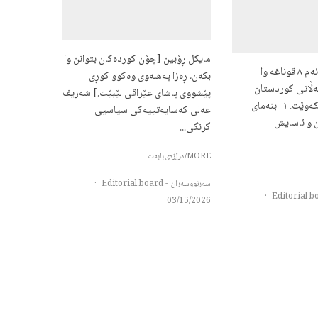
مایکل ڕۆبین [چۆن کوردەکان بتوانن وا
پژواک کوکەبیان ئەم ٨ قوناغه وا
بکەن، ڕەزا پەهلەوی وەکوو کوڕی
ەڵاتی کوردستان
پێشووی پاشای عێراقی لێبێت.] شەریف
بەسەریاندا سەربکەوێت. ١- بنەمای
عەلی کەسایەتییەکی سیاسیی
ن و ئاسایش
گرنگی...
MORE/درێژەی بابەت
سەرنووسەران - Editorial board
·
·
03/15/2026