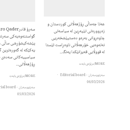
عەتا جەماڵی ڕۆژهەڵاتی کوردستان و
زەروورەتی تێپەڕین لە سیاسەتی
گواستنەوەیەکی سەرنە
چاوەڕوانی بەرەو دەستپێشخەریی
نەتەوەیی خۆرهەڵاتی ناوەڕاست ئێستا
یەکێکە لە گەورەترین گۆ
لە قووڵایی قەیرانێکدا پەنگ...
سیاسییەکانی سەدەی ب
ڕۆژهەڵاتی...
MORE/درێژەی بابەت
سەرنووسەران - Editorial board
·
MORE/درێژەی بابەت
06/03/2026
سەرنووسەران - Editorial board
05/03/2026