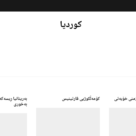
کوردیا
ژمنی خۆیەتی
کۆمەڵکوژیی ڤارتینیس
بەریتانیا ڕیسەکە
بەخوری