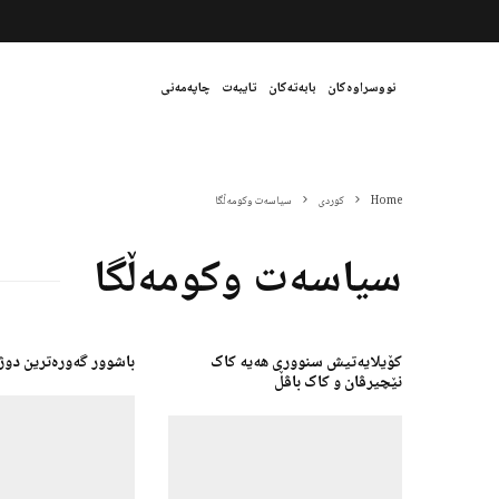
نووسراوەکان
بابەتەکان
تایبەت
چاپەمەنی
Home
کوردی
سیاسەت وکومەڵگا
سیاسەت وکومەڵگا
کۆیلایەتیش سنووری هەیە کاک
باشوور گەورەترین دو
نێچیرڤان و کاک باڤڵ