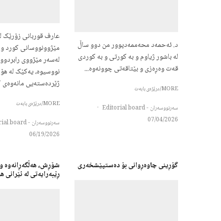
عارف قوربانی زۆرێک ل
د. ئەحمەد محەممەدپوور من دوو ساڵ
مێژوونووسانى کورد و 
لە باشور ژیاوم و بە کورتی و بە کوردی
لەسەر مێژووی رابردوو
قەت وەڕەزی و بێتاقەتی چوونەوە...
نووسیوە، یەکێک لە هۆک
ژێردەستەیى مانەوەى کو
MORE/درێژەی بابەت
MORE/درێژەی بابەت
سەرنووسەران - Editorial board
·
07/04/2026
سەرنووسەران - Editorial board
06/19/2026
گۆڕینی چاوەڕوانی بۆ دەستپێشخەری
شۆڕش، هەڵگەڕانەوە و
ڕێبەرایەتی لە ئێرانی 