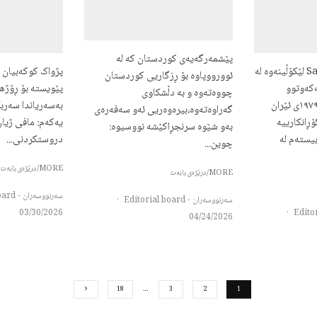
پێشمەرگەیەی کوردستان کە لە
سەرۆ قادرSaro Qader لێکۆڵینەوە لە
ئوورووپاوە بۆ ڕزگاریی کوردستان
کەوتوو
پێویسته بۆ ڕۆژه
چووەتەوە و بە دڵشکاوی
پێشەکیشۆڕشی ساڵی ١٩٧٩ی ئێران
گەراوەتەوە،بیرەوەریی ئەو سەفەرەی
ڕانکارییە
یەکەم: مافی ژیا
بەو شێوە سرنجڕاکێشە نووسیوە:
یستەم لە
دروستکردنی...
چوین...
MORE/درێژەی بابەت
MORE/درێژەی بابەت
سەرنووسەران - Editorial board
سەرنووسەران - Editorial board
·
03/30/2026
·
04/24/2026
18
…
3
2
1