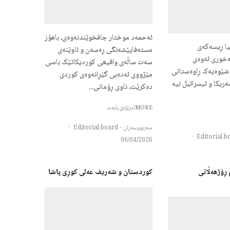
ئەحمەد موختار جافخوێندنەوەی، باهۆز
نیا ڕیسەکەی
مستەفاپێشەنگی ڕەسەن و ئاوێنەی
بەخوری ئەوەی
سەت ساڵەی واقیعی کوردیکاتێک باسی
شێوەیەک ڕاوەستانی
مێژووی ئەدەبی گێڕانەوەی کوردی
ریکا و ئیسرائیل نیە
دەکرێت، ناوی ڕۆمانی...
MORE/درێژەی بابەت
سەرنووسەران - Editorial board
·
·
06/04/2026
م ڕۆژهەڵاتی
کوردستان و شەریف عەلی کوڕی پاشا