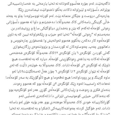
ناگەیەنێت. ئەم جۆرە هەڵسووکەوتانە نە تەنیا یارمەتی بە خەسارناسییەکی
بوێرانە، دڵسۆزانە و لێبڕاوانە ناکات، بەڵکو ناشتوانێت نیشاندەری ڕێگا
چارەیەکی دروست و جێگای متمانە بێت. لەم کورتە نووسراوەدا چاو بە چەند
خاڵی گرینگی باسەکانی کاک عەبدوڵڵادا دەخشێنم و داوا لە هەموو دڵسۆزانی
ڕەوتی کۆمەڵە ئەکەم کە بێن و بەشداری دیالۆگێکی ساغ و ڕێ‌نیشاندر بن.
مەبەستم لە “ڕەوتی کۆمەڵە” تەنیا ئەو حیزب و ڕێکخراوانە نیین کە بە ناوی
کۆمەڵەوە کار دەکەن، بەڵکوو هەموو ئەوانەیش وا غەمخۆری چارەنووس و
داهاتووی چەپ، چەوساوەکان لە کوردستان و بزووتنەوەی ڕزگاریخوازی
گەلی کوردن. کۆنگرەی ٦ یان کۆنگرەی ٢؟کاک عەبدوڵڵا کۆنگرەی شەشەمی
کۆمەڵە ئەکات بە بناغەی ڕەوتگۆڕینی کۆمەڵە. دیارە کە بە ئەنقەست هیچ
ناوێک لە کۆنگرەی ٢ی کۆمەڵە نابات. کاک عەبدوڵڵا بە خوێنەر ناڵێت کە ئەی
کۆمەڵە لە نێوان کۆنگرەی ٢ تا کۆنگرەی ٦ چۆن هەڵ ئەسەنگێنێت! ئایا لەو
ماوە گرینگ و پڕ رووداوانەدا هیچ نەقەوما و هیچ ئاڵوگۆڕێک بە سەر کۆمەڵەدا
نەهات؟لە ڕاستییدا ئەوە ڕێک کۆنگرەی ٢ی کۆمەڵە بوو کە هەموو ڕەوت،
بنەمای فکری و ڕەوشت و ڕێبازەکانی کۆمەڵەی گۆڕی. هەر ئەو کۆنگرەیە بوو
کە بنەماکانی حیزبی کومونیستی ئێرانی دا نا.ئەکتەری ئەسڵیی ئەم
گۆڕانکارییانە خودی کاک عەبدوڵڵا موهتەدی بوو. هەر بۆیە خۆی لەو باسانە
نادات. ئەم خۆگێل کردنە چەواشەکارییەکی ئاشکرا و بە ئەنقەستە. نە تەنیا
“شتێک بۆ کۆمەڵگا و بۆ خوێنەر روون ناکاتەوە و خێرێک بە بزووتنەوەکە