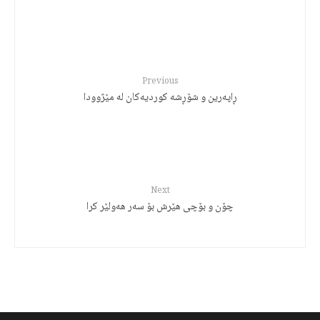
Previous
ڕاپەرین و شۆڕشە کوردیەکان لە مێژوودا
Next
چۆن و بۆچی هێرش بۆ سەر هەولێر کرا