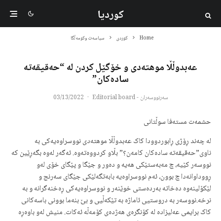
کوردیا
Home
کوردی
سیاسەت وکومەڵگا
عەبدوڵڵا موهتەدی و خۆگێل‌‌ کردن لە “حەقیقەتە
سادەکان”
سەرنووسەران - Editorial board
·
03/13/2022
حشمەت مستەفا سوڵتانی
لە چەند ڕۆژی ڕابوردوودا کاک عەبدوڵڵا موهتەدی نووسراوەیەکی بە
ناوی”حەقیقەتە سادەکان کامەن؟” بڵاو کردووەتەوە. ئەگەر لەوە بگەڕێین کە
نووسەر کێیە، چ مەبەستێکی هەیە و دەور و جێگا و پێگای خۆی لەو
ڕووداوانەدا چ بوون، ئەم نووسراوەیە بابەتگەلێکی جێگای سەرنج و
لێکۆلینەوە دەخاتە بەردەستی خوێنەر و نووسراوەیەکی ڕەخنەگرانە و بە
نرخە.نووسەر بە دروستیی ئاماژە بە تێکەڵیی و بێ بنەما بوونی باسەکانی
کاک برایمی عەلیزادە لە کۆنگرەی هەژدەی کۆمەڵە ئەکات. منیش لەو باوەڕە