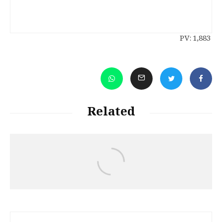
PV:
1,883
Related
Jalal Hajizadeh
رەچەڵەک و مێژووی زمانی کوردی