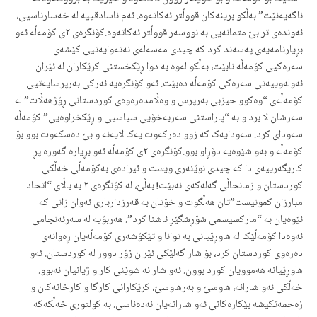
ناگەیەنێت” بەڵکو برینەکان قووڵتر ئەکاتەوە. ئەم ناسادقییە لە خەسارناسیی،
ئەوندەی تر بێ متمانەیی بە نووسەر قووڵتر ئەکاتەوە.کۆنگرەی ٢ی کۆمەڵە ئەو
بڕیارنامەیەی پەسەند کرد کە چیدی مەسەلەی نەتەوایەتیی کێشەی
سەرەکیی کۆمەڵە نابێت، بەڵکو لەوە بە دوا ڕێکخستنی کرێکاران لە ئێران
ئەولەوییەتی سەرەکی کۆمەڵە دەبێت. ئەو کۆنگرەیە ئەرکی بەرپرسایەتیی
کۆمەڵەی “وەکوو حیزبی بەرپرس و وەڵامدەرەوەی کوردستانی ڕۆژهەڵات” لە
سەرشان لا برد و بە “پاراستنی سەربەخۆیی سیاسیی و ڕێکخراوەیی” کۆمەڵە
سەودای کرد. سەودایەک کە زوو دەرکەوت یەک لایەنە و بێ دەسکەوت بوو بۆ
کۆمەڵە و بەو شێوەیە دۆڕاو بوو.کۆنگرەی ٢ی کۆمەڵە ئەو بڕیارە گەورە پڕ
کاریگەرییەی دا کە چیدی نوێنەری ویست و ئیرادەی بەکۆمەڵی خەڵکی
کوردستان و زمانحاڵی گەلەکەی نەبێت! بەڵێ، لە کۆنگرەی ٢ بە باڵای “اتحاد
مبارزان کمونیست”تان هەڵگوت و خۆتان بە قەرزدارباری ئەوان زانی کە
ئێوەیان بە “مارکسیسمی شۆڕشگێڕ ئاشنا کرد”. هەربۆیە لە سەرئەنجامی
ئەوەدا کۆمەڵێک لە هاوڕێیانی بە توانا و تێکۆشەری کۆمەڵەیان ڕەوانەی
دەرەوی کوردستان کرد، بۆ شار گەلێکی ئێران زۆر دوور لە کوردستان. ئەو
هاوڕێیانە هەموویان کورد بوون. ئەو شارانە شوێنی کار و ژیانیان نەبوو.
خەڵکی ئەو شارانە، هاوسێ و بەرهاوسێ، کرێکارانی کارگا و کارخانەکان و
زەحمەتکیشە بێکارەکانی ئەو شارانەیان نەدەناسی. بە کولتوری خەڵکەکە