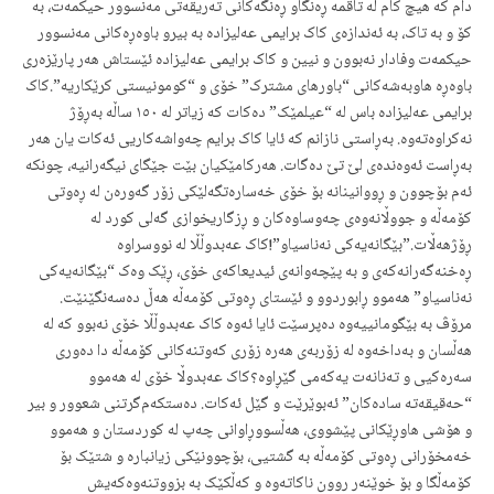
دام کە هیچ کام لە تاقمە ڕەنگاو ڕەنگەکانی تەریقەتی مەنسوور حیکمەت، بە
کۆ و بە تاک، بە ئەندازەی کاک برایمی عەلیزادە بە بیرو باوەڕەکانی مەنسوور
حیکمەت وفادار نەبوون و نیین و کاک برایمی عەلیزادە ئێستاش هەر پارێزەری
باوەڕە هاوبەشەکانی “باورهای مشترک” خۆی و “کومونیستی کرێکاریە”.کاک
برایمی عەلیزادە باس لە “عیلمێک” دەکات کە زیاتر لە ١٥٠ ساڵە بەڕۆژ
نەکراوەتەوە. بەڕاستی نازانم کە ئایا کاک برایم چەواشەکاریی ئەکات یان هەر
بەڕاست ئەوەندەی لێ تێ دەگات. هەرکامێکیان بێت جێگای نیگەرانیە، چونکە
ئەم بۆچوون و ڕووانینانە بۆ خۆی خەسارەتگەلێکی زۆر گەورەن لە ڕەوتی
کۆمەڵە و جووڵانەوەی چەوساوەکان و ڕزگاریخوازی گەلی کورد لە
ڕۆژهەڵات.”بێگانەیەکی نەناسیاو”!کاک عەبدوڵڵا لە نووسراوە
ڕەخنەگەرانەکەی و بە پێچەوانەی ئیدیعاکەی خۆی، ڕێک وەک “بێگانەیەکی
نەناسیاو” هەموو ڕابوردوو و ئێستای ڕەوتی کۆمەڵە هەڵ دەسەنگێنێت.
مرۆڤ بە بێگومانییەوە دەپرسێت ئایا ئەوە کاک عەبدوڵڵا خۆی نەبوو کە لە
هەڵسان و بەداخەوە لە زۆربەی هەرە زۆری کەوتنەکانی کۆمەڵە دا دەوری
سەرەکیی و تەنانەت یەکەمی گێڕاوە؟کاک عەبدوڵا خۆی لە هەموو
“حەقیقەتە سادەکان” ئەبوێرێت و گێل ئەکات. دەستکەم‌گرتنی شعوور و بیر
و هۆشی هاوڕێکانی پێشووی، هەڵسووڕاوانی چەپ لە کوردستان و هەموو
خەمخۆرانی ڕەوتی کۆمەڵە بە گشتیی، بۆچوونێکی زیانبارە و شتێک بۆ
کۆمەڵگا و بۆ خوێنەر روون ناکاتەوە و کەڵکێک بە بزووتنەوەکەیش