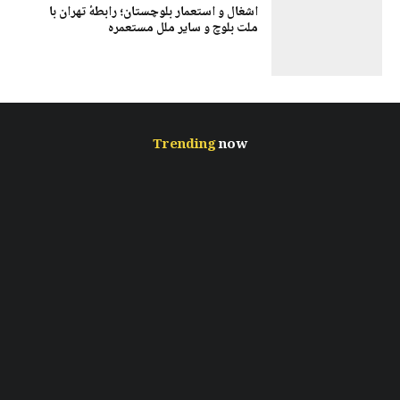
اشغال و استعمار بلوچستان؛ رابطهٔ تهران با
ملت بلوچ و سایر ملل مستعمرہ
Trending
now
ایران آپولون و کوردستان دیونیزوس
استعمار پولی و ریشه اقتصاد کولبری – بخش دوم
نقدی بر سوسیالیزم دموکراتیک قاسملو